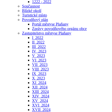
1222 - 2022
Současnost
Blízké okolí
Turistické místo
Povodňový plán
Portál městyse Plaňany
Zprávy povodňového orgánu obce
Zastupitelstvo městyse Plaňany
I_2022
II_2022
III_2022
IV_2023
V_2023
VI_2023
VII_2023
VIII_2023
IX_2023
X_2023
XI_2024
XII_2024
XIII_2024
XIV_2024
XV_2024
XVI_2024
XVII_2024