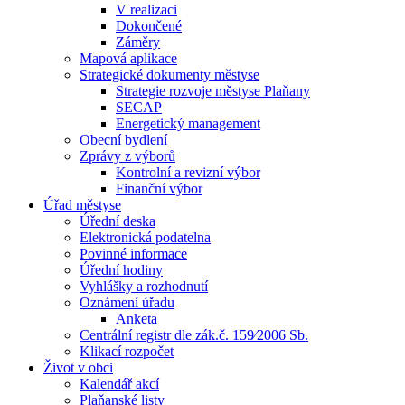
V realizaci
Dokončené
Záměry
Mapová aplikace
Strategické dokumenty městyse
Strategie rozvoje městyse Plaňany
SECAP
Energetický management
Obecní bydlení
Zprávy z výborů
Kontrolní a revizní výbor
Finanční výbor
Úřad městyse
Úřední deska
Elektronická podatelna
Povinné informace
Úřední hodiny
Vyhlášky a rozhodnutí
Oznámení úřadu
Anketa
Centrální registr dle zák.č. 159⁄2006 Sb.
Klikací rozpočet
Život v obci
Kalendář akcí
Plaňanské listy