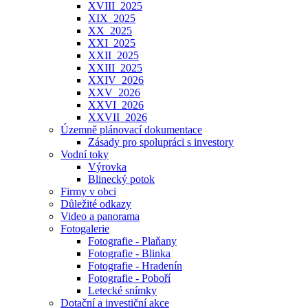
XVIII_2025
XIX_2025
XX_2025
XXI_2025
XXII_2025
XXIII_2025
XXIV_2026
XXV_2026
XXVI_2026
XXVII_2026
Územně plánovací dokumentace
Zásady pro spolupráci s investory
Vodní toky
Výrovka
Blinecký potok
Firmy v obci
Důležité odkazy
Video a panorama
Fotogalerie
Fotografie - Plaňany
Fotografie - Blinka
Fotografie - Hradenín
Fotografie - Poboří
Letecké snímky
Dotační a investiční akce