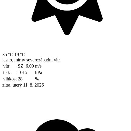
35 °C
19 °C
jasno, mírný severozápadní vítr
vítr
SZ, 6.09
m/s
tlak
1015
hPa
vlhkost
28
%
zítra, úterý 11. 8. 2026