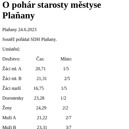
O pohár starosty městyse
Plaňany
Plaňany 24.6.2023
Soutěž pořádal SDH Plaňany.
Umístění:
Družstvo: Čas: Místo:
Žáci ml. A 20,71 1/5
Žáci ml. B 21,31 2/5
Žáci starší 16,75 1/5
Dorostenky 23,28 1/2
Ženy 24,29 2/2
Muži A 21,22 2/7
Muži B 23,31 3/7