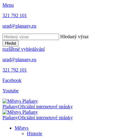
Menu
321 792 101
urad@planany.eu
Hledaný výraz
Hledat
rozšířené vyhledávání
urad@planany.eu
321 792 101
Facebook
Youtube
Plaňany
Oficiální internetové stránky
Plaňany
Oficiální internetové stránky
Městys
Historie