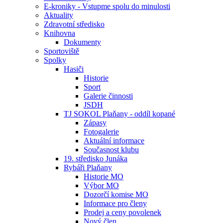
E-kroniky - Vstupme spolu do minulosti
Aktuality
Zdravotní středisko
Knihovna
Dokumenty
Sportoviště
Spolky
Hasiči
Historie
Sport
Galerie činnosti
JSDH
TJ SOKOL Plaňany - oddíl kopané
Zápasy
Fotogalerie
Aktuální informace
Současnost klubu
19. středisko Junáka
Rybáři Plaňany
Historie MO
Výbor MO
Dozorčí komise MO
Informace pro členy
Prodej a ceny povolenek
Nový člen