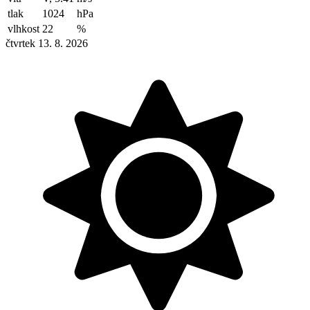
tlak
1024
hPa
vlhkost
22
%
čtvrtek 13. 8. 2026