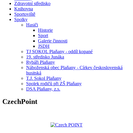
Zdravotní středisko
Knihovna
Sportoviště
Spolky
Hasiči
Historie
Sport
Galerie činnosti
JSDH
TJ SOKOL Plaňany - oddíl kopané
19. středisko Junáka
Rybáři Plaňany
Náboženská obec Plaňany - Církev československá
husitská
T.J. Sokol Plaňany
Spolek rodičů při ZŠ Plaňany
DSA Plaňany, z.s.
CzechPoint