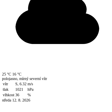
25 °C
16 °C
polojasno, mírný severní vítr
vítr
S, 6.32
m/s
tlak
1021
hPa
vlhkost
36
%
středa 12. 8. 2026