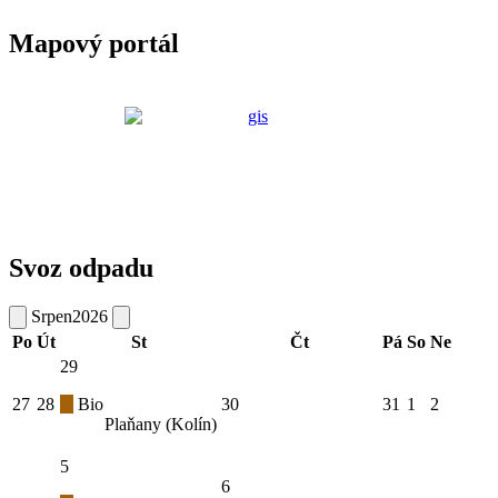
Mapový portál
Svoz odpadu
Srpen
2026
Po
Út
St
Čt
Pá
So
Ne
29
27
28
Bio
30
31
1
2
Plaňany (Kolín)
5
6