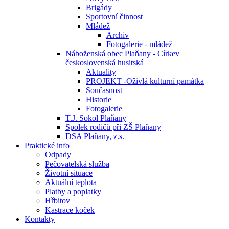
Brigády
Sportovní činnost
Mládež
Archiv
Fotogalerie - mládež
Náboženská obec Plaňany - Církev
československá husitská
Aktuality
PROJEKT -Oživlá kulturní památka
Současnost
Historie
Fotogalerie
T.J. Sokol Plaňany
Spolek rodičů při ZŠ Plaňany
DSA Plaňany, z.s.
Praktické info
Odpady
Pečovatelská služba
Životní situace
Aktuální teplota
Platby a poplatky
Hřbitov
Kastrace koček
Kontakty