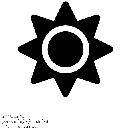
27 °C
12 °C
jasno, mírný východní vítr
vítr
V, 5.41
m/s