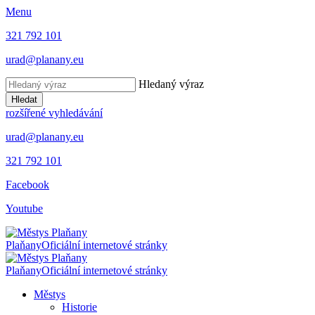
Menu
321 792 101
urad@planany.eu
Hledaný výraz
Hledat
rozšířené vyhledávání
urad@planany.eu
321 792 101
Facebook
Youtube
Plaňany
Oficiální internetové stránky
Plaňany
Oficiální internetové stránky
Městys
Historie