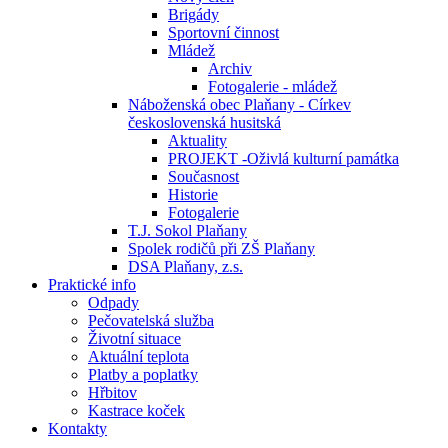
Brigády
Sportovní činnost
Mládež
Archiv
Fotogalerie - mládež
Náboženská obec Plaňany - Církev
československá husitská
Aktuality
PROJEKT -Oživlá kulturní památka
Současnost
Historie
Fotogalerie
T.J. Sokol Plaňany
Spolek rodičů při ZŠ Plaňany
DSA Plaňany, z.s.
Praktické info
Odpady
Pečovatelská služba
Životní situace
Aktuální teplota
Platby a poplatky
Hřbitov
Kastrace koček
Kontakty