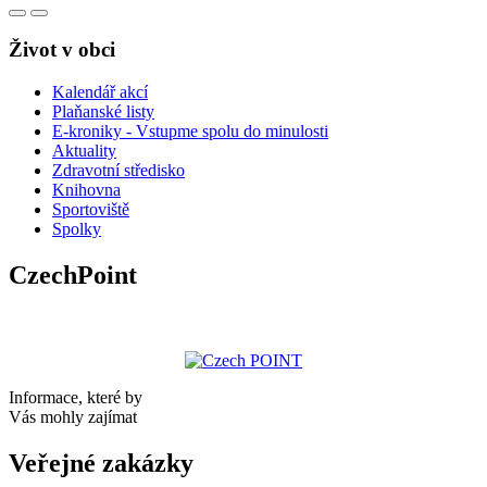
Život v obci
Kalendář akcí
Plaňanské listy
E-kroniky - Vstupme spolu do minulosti
Aktuality
Zdravotní středisko
Knihovna
Sportoviště
Spolky
CzechPoint
Informace, které by
Vás mohly zajímat
Veřejné zakázky