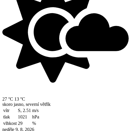
27 °C
13 °C
skoro jasno, severní větřík
vítr
S, 2.51
m/s
tlak
1021
hPa
vlhkost
29
%
neděle 9. 8. 2026