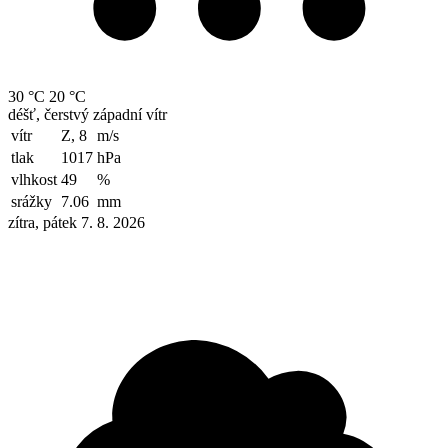
30 °C
20 °C
déšť, čerstvý západní vítr
vítr
Z, 8
m/s
tlak
1017
hPa
vlhkost
49
%
srážky
7.06
mm
zítra, pátek 7. 8. 2026