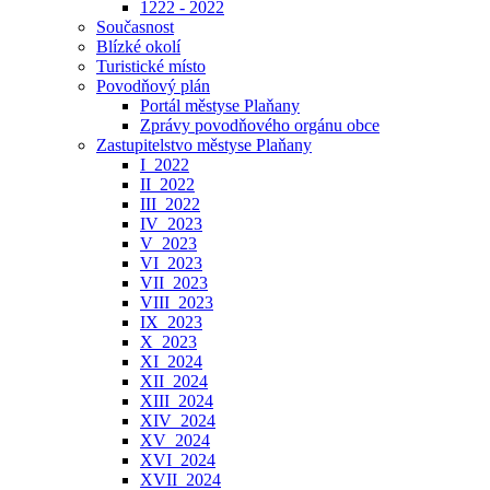
1222 - 2022
Současnost
Blízké okolí
Turistické místo
Povodňový plán
Portál městyse Plaňany
Zprávy povodňového orgánu obce
Zastupitelstvo městyse Plaňany
I_2022
II_2022
III_2022
IV_2023
V_2023
VI_2023
VII_2023
VIII_2023
IX_2023
X_2023
XI_2024
XII_2024
XIII_2024
XIV_2024
XV_2024
XVI_2024
XVII_2024