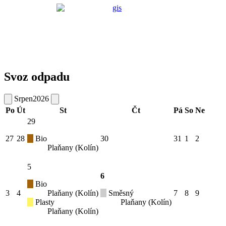
Svoz odpadu
Srpen
2026
Po
Út
St
Čt
Pá
So
Ne
29
27
28
Bio
30
31
1
2
Plaňany (Kolín)
5
6
Bio
3
4
Plaňany (Kolín)
Směsný
7
8
9
Plasty
Plaňany (Kolín)
Plaňany (Kolín)