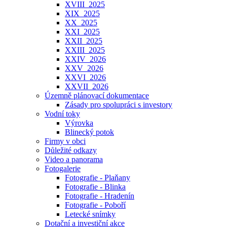
XVIII_2025
XIX_2025
XX_2025
XXI_2025
XXII_2025
XXIII_2025
XXIV_2026
XXV_2026
XXVI_2026
XXVII_2026
Územně plánovací dokumentace
Zásady pro spolupráci s investory
Vodní toky
Výrovka
Blinecký potok
Firmy v obci
Důležité odkazy
Video a panorama
Fotogalerie
Fotografie - Plaňany
Fotografie - Blinka
Fotografie - Hradenín
Fotografie - Poboří
Letecké snímky
Dotační a investiční akce