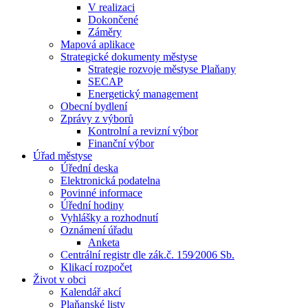
V realizaci
Dokončené
Záměry
Mapová aplikace
Strategické dokumenty městyse
Strategie rozvoje městyse Plaňany
SECAP
Energetický management
Obecní bydlení
Zprávy z výborů
Kontrolní a revizní výbor
Finanční výbor
Úřad městyse
Úřední deska
Elektronická podatelna
Povinné informace
Úřední hodiny
Vyhlášky a rozhodnutí
Oznámení úřadu
Anketa
Centrální registr dle zák.č. 159⁄2006 Sb.
Klikací rozpočet
Život v obci
Kalendář akcí
Plaňanské listy