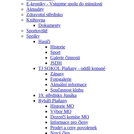
E-kroniky - Vstupme spolu do minulosti
Aktuality
Zdravotní středisko
Knihovna
Dokumenty
Sportoviště
Spolky
Hasiči
Historie
Sport
Galerie činnosti
JSDH
TJ SOKOL Plaňany - oddíl kopané
Zápasy
Fotogalerie
Aktuální informace
Současnost klubu
19. středisko Junáka
Rybáři Plaňany
Historie MO
Výbor MO
Dozorčí komise MO
Informace pro členy
Prodej a ceny povolenek
Nový člen