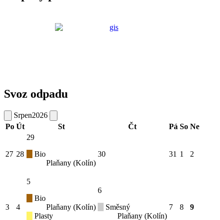
Svoz odpadu
Srpen
2026
Po
Út
St
Čt
Pá
So
Ne
29
27
28
Bio
30
31
1
2
Plaňany (Kolín)
5
6
Bio
3
4
Plaňany (Kolín)
Směsný
7
8
9
Plasty
Plaňany (Kolín)