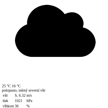
25 °C
16 °C
polojasno, mírný severní vítr
vítr
S, 6.32
m/s
tlak
1021
hPa
vlhkost
36
%