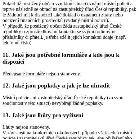
Pokud již postižený občan vzniklou situaci oznámil místní policii a
teprve následně se obrací na zastupitelský úřad České republiky, pak
je žádoucí mít k dispozici také doklad o oznámení ztráty nebo
odcizení finančních prostředků (vydaný místní policií).
V případě, že postižený občan žádá zastupitelský úřad České
republiky o zprostředkování kontaktu se svými rodinnými
příslušníky či přáteli, je třeba sdělit jejich kontaktní údaje (např.
telefonní číslo).
11. Jaké jsou potřebné formuláře a kde jsou k
dispozici
Předepsané formuláře nejsou stanoveny.
12. Jaké jsou poplatky a jak je lze uhradit
Místní policie ani zastupitelský úřad České republiky (za svou
součinnost v této situaci) nevybírají žádné poplatky.
13. Jaké jsou lhůty pro vyřízení
Lhůty nejsou stanoveny.
V závislosti na konkrétních okolnostech případu však jedná místní
policie i zastupitelský úřad České republiky tak, aby při řešení této