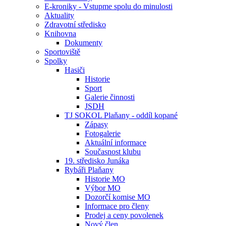
E-kroniky - Vstupme spolu do minulosti
Aktuality
Zdravotní středisko
Knihovna
Dokumenty
Sportoviště
Spolky
Hasiči
Historie
Sport
Galerie činnosti
JSDH
TJ SOKOL Plaňany - oddíl kopané
Zápasy
Fotogalerie
Aktuální informace
Současnost klubu
19. středisko Junáka
Rybáři Plaňany
Historie MO
Výbor MO
Dozorčí komise MO
Informace pro členy
Prodej a ceny povolenek
Nový člen