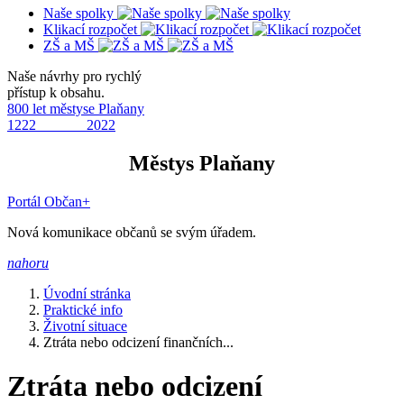
Naše spolky
Klikací rozpočet
ZŠ a MŠ
Naše návrhy pro rychlý
přístup k obsahu.
800 let městyse Plaňany
1222 2022
Městys Plaňany
Portál Občan+
Nová komunikace občanů se svým úřadem.
nahoru
Úvodní stránka
Praktické info
Životní situace
Ztráta nebo odcizení finančních...
Ztráta nebo odcizení