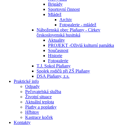
Brigády
Sportovní činnost
Mládež
Archiv
Fotogalerie - mládež
Náboženská obec Plaňany - Církev
československá husitská
Aktuality
PROJEKT -Oživlá kulturní památka
Současnost
Historie
Fotogalerie
T.J. Sokol Plaňany
Spolek rodičů při ZŠ Plaňany
DSA Plaňany, z.s.
Praktické info
Odpady
Pečovatelská služba
Životní situace
Aktuální teplota
Platby a poplatky
Hřbitov
Kastrace koček
Kontakty