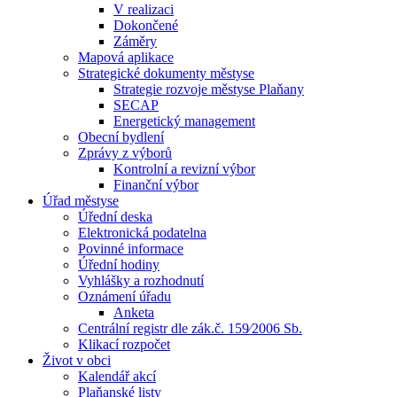
V realizaci
Dokončené
Záměry
Mapová aplikace
Strategické dokumenty městyse
Strategie rozvoje městyse Plaňany
SECAP
Energetický management
Obecní bydlení
Zprávy z výborů
Kontrolní a revizní výbor
Finanční výbor
Úřad městyse
Úřední deska
Elektronická podatelna
Povinné informace
Úřední hodiny
Vyhlášky a rozhodnutí
Oznámení úřadu
Anketa
Centrální registr dle zák.č. 159⁄2006 Sb.
Klikací rozpočet
Život v obci
Kalendář akcí
Plaňanské listy