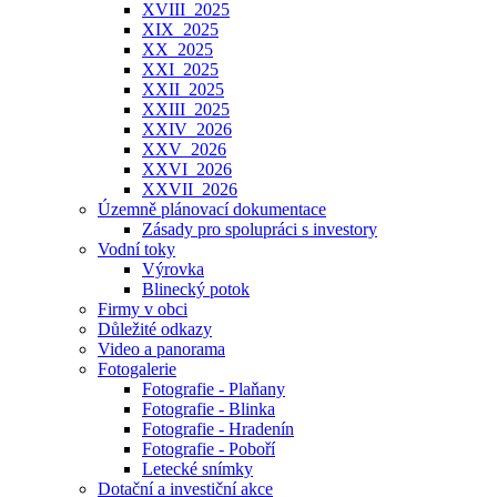
XVIII_2025
XIX_2025
XX_2025
XXI_2025
XXII_2025
XXIII_2025
XXIV_2026
XXV_2026
XXVI_2026
XXVII_2026
Územně plánovací dokumentace
Zásady pro spolupráci s investory
Vodní toky
Výrovka
Blinecký potok
Firmy v obci
Důležité odkazy
Video a panorama
Fotogalerie
Fotografie - Plaňany
Fotografie - Blinka
Fotografie - Hradenín
Fotografie - Poboří
Letecké snímky
Dotační a investiční akce