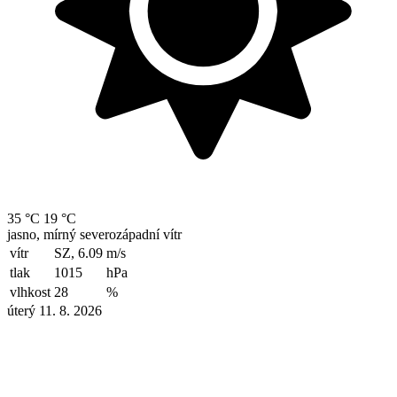
35 °C
19 °C
jasno, mírný severozápadní vítr
vítr
SZ, 6.09
m/s
tlak
1015
hPa
vlhkost
28
%
úterý 11. 8. 2026