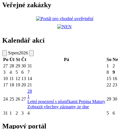
Veřejné zakázky
Kalendář akcí
Srpen
2026
Po
Út
St
Čt
Pá
So
Ne
27
28
29
30
31
1
2
3
4
5
6
7
8
9
10
11
12
13
14
15
16
17
18
19
20
21
22
23
28
1
24
25
26
27
29
30
Letní posezení s písničkami Pepina Matury
Zobrazit všechny záznamy ze dne
31
1
2
3
4
5
6
Mapový portál