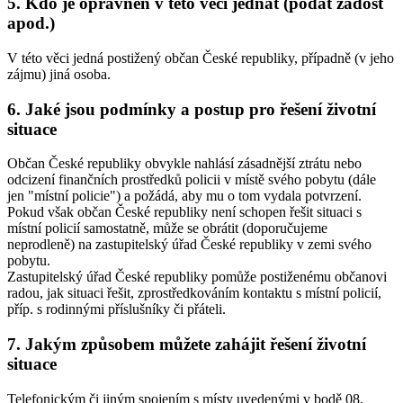
5. Kdo je oprávněn v této věci jednat (podat žádost
apod.)
V této věci jedná postižený občan České republiky, případně (v jeho
zájmu) jiná osoba.
6. Jaké jsou podmínky a postup pro řešení životní
situace
Občan České republiky obvykle nahlásí zásadnější ztrátu nebo
odcizení finančních prostředků policii v místě svého pobytu (dále
jen "místní policie") a požádá, aby mu o tom vydala potvrzení.
Pokud však občan České republiky není schopen řešit situaci s
místní policií samostatně, může se obrátit (doporučujeme
neprodleně) na zastupitelský úřad České republiky v zemi svého
pobytu.
Zastupitelský úřad České republiky pomůže postiženému občanovi
radou, jak situaci řešit, zprostředkováním kontaktu s místní policií,
příp. s rodinnými příslušníky či přáteli.
7. Jakým způsobem můžete zahájit řešení životní
situace
Telefonickým či jiným spojením s místy uvedenými v bodě 08.