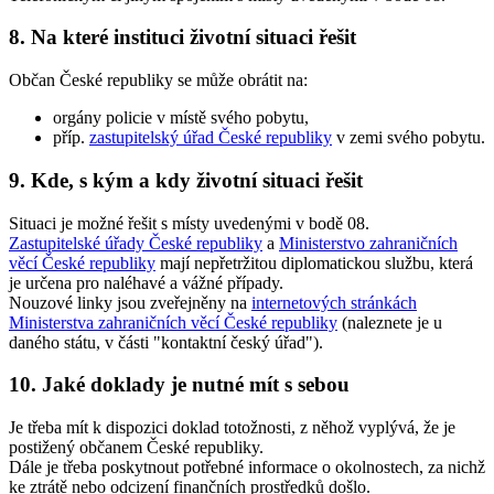
8. Na které instituci životní situaci řešit
Občan České republiky se může obrátit na:
orgány policie v místě svého pobytu,
příp.
zastupitelský úřad České republiky
v zemi svého pobytu.
9. Kde, s kým a kdy životní situaci řešit
Situaci je možné řešit s místy uvedenými v bodě 08.
Zastupitelské úřady České republiky
a
Ministerstvo zahraničních
věcí České republiky
mají nepřetržitou diplomatickou službu, která
je určena pro naléhavé a vážné případy.
Nouzové linky jsou zveřejněny na
internetových stránkách
Ministerstva zahraničních věcí České republiky
(naleznete je u
daného státu, v části "kontaktní český úřad").
10. Jaké doklady je nutné mít s sebou
Je třeba mít k dispozici doklad totožnosti, z něhož vyplývá, že je
postižený občanem České republiky.
Dále je třeba poskytnout potřebné informace o okolnostech, za nichž
ke ztrátě nebo odcizení finančních prostředků došlo.