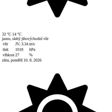
32 °C
14 °C
jasno, slabý jihovýchodní vítr
vítr
JV, 3.34
m/s
tlak
1018
hPa
vlhkost
27
%
zítra, pondělí 10. 8. 2026