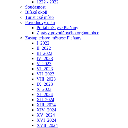
1222 - 2022
Současnost
Blízké okolí
Turistické místo
Povodňový plán
Portál městyse Plaňany
Zprávy povodňového orgánu obce
Zastupitelstvo městyse Plaňany
I_2022
II_2022
III_2022
IV_2023
V_2023
VI_2023
VII_2023
VIII_2023
IX_2023
X_2023
XI_2024
XII_2024
XIII_2024
XIV_2024
XV_2024
XVI_2024
XVII_2024