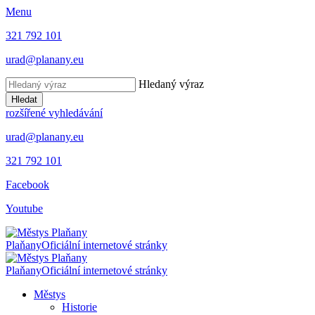
Menu
321 792 101
urad@planany.eu
Hledaný výraz
Hledat
rozšířené vyhledávání
urad@planany.eu
321 792 101
Facebook
Youtube
Plaňany
Oficiální internetové stránky
Plaňany
Oficiální internetové stránky
Městys
Historie