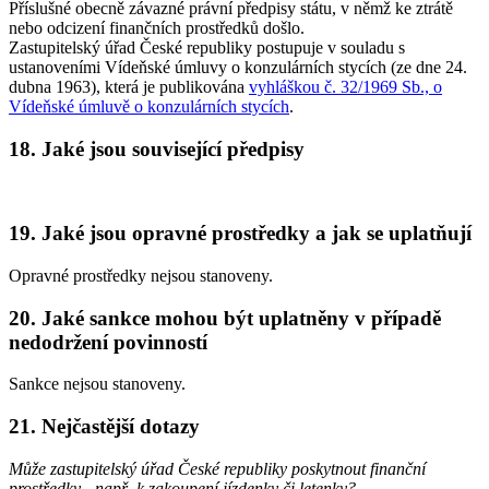
Příslušné obecně závazné právní předpisy státu, v němž ke ztrátě
nebo odcizení finančních prostředků došlo.
Zastupitelský úřad České republiky postupuje v souladu s
ustanoveními Vídeňské úmluvy o konzulárních stycích (ze dne 24.
dubna 1963), která je publikována
vyhláškou č. 32/1969 Sb., o
Vídeňské úmluvě o konzulárních stycích
.
18. Jaké jsou související předpisy
19. Jaké jsou opravné prostředky a jak se uplatňují
Opravné prostředky nejsou stanoveny.
20. Jaké sankce mohou být uplatněny v případě
nedodržení povinností
Sankce nejsou stanoveny.
21. Nejčastější dotazy
Může zastupitelský úřad České republiky poskytnout finanční
prostředky - např. k zakoupení jízdenky či letenky?