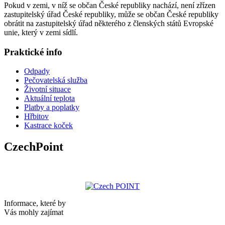
Pokud v zemi, v níž se občan České republiky nachází, není zřízen
zastupitelský úřad České republiky, může se občan České republiky
obrátit na zastupitelský úřad některého z členských států Evropské
unie, který v zemi sídlí.
Praktické info
Odpady
Pečovatelská služba
Životní situace
Aktuální teplota
Platby a poplatky
Hřbitov
Kastrace koček
CzechPoint
Informace, které by
Vás mohly zajímat