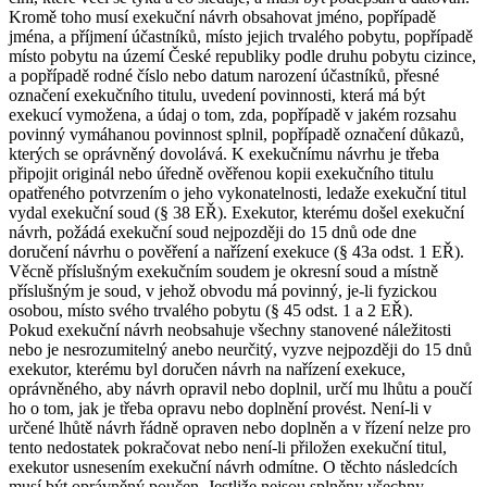
Kromě toho musí exekuční návrh obsahovat jméno, popřípadě
jména, a příjmení účastníků, místo jejich trvalého pobytu, popřípadě
místo pobytu na území České republiky podle druhu pobytu cizince,
a popřípadě rodné číslo nebo datum narození účastníků, přesné
označení exekučního titulu, uvedení povinnosti, která má být
exekucí vymožena, a údaj o tom, zda, popřípadě v jakém rozsahu
povinný vymáhanou povinnost splnil, popřípadě označení důkazů,
kterých se oprávněný dovolává. K exekučnímu návrhu je třeba
připojit originál nebo úředně ověřenou kopii exekučního titulu
opatřeného potvrzením o jeho vykonatelnosti, ledaže exekuční titul
vydal exekuční soud (§ 38 EŘ). Exekutor, kterému došel exekuční
návrh, požádá exekuční soud nejpozději do 15 dnů ode dne
doručení návrhu o pověření a nařízení exekuce (§ 43a odst. 1 EŘ).
Věcně příslušným exekučním soudem je okresní soud a místně
příslušným je soud, v jehož obvodu má povinný, je-li fyzickou
osobou, místo svého trvalého pobytu (§ 45 odst. 1 a 2 EŘ).
Pokud exekuční návrh neobsahuje všechny stanovené náležitosti
nebo je nesrozumitelný anebo neurčitý, vyzve nejpozději do 15 dnů
exekutor, kterému byl doručen návrh na nařízení exekuce,
oprávněného, aby návrh opravil nebo doplnil, určí mu lhůtu a poučí
ho o tom, jak je třeba opravu nebo doplnění provést. Není-li v
určené lhůtě návrh řádně opraven nebo doplněn a v řízení nelze pro
tento nedostatek pokračovat nebo není-li přiložen exekuční titul,
exekutor usnesením exekuční návrh odmítne. O těchto následcích
musí být oprávněný poučen. Jestliže nejsou splněny všechny