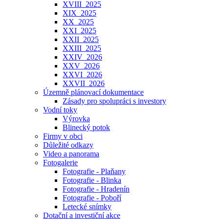
XVIII_2025
XIX_2025
XX_2025
XXI_2025
XXII_2025
XXIII_2025
XXIV_2026
XXV_2026
XXVI_2026
XXVII_2026
Územně plánovací dokumentace
Zásady pro spolupráci s investory
Vodní toky
Výrovka
Blinecký potok
Firmy v obci
Důležité odkazy
Video a panorama
Fotogalerie
Fotografie - Plaňany
Fotografie - Blinka
Fotografie - Hradenín
Fotografie - Poboří
Letecké snímky
Dotační a investiční akce