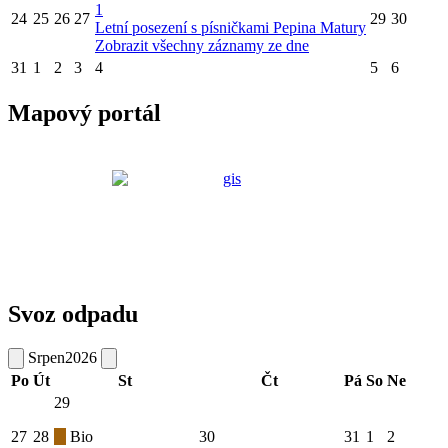
1
24
25
26
27
29
30
Letní posezení s písničkami Pepina Matury
Zobrazit všechny záznamy ze dne
31
1
2
3
4
5
6
Mapový portál
Svoz odpadu
Srpen
2026
Po
Út
St
Čt
Pá
So
Ne
29
27
28
Bio
30
31
1
2