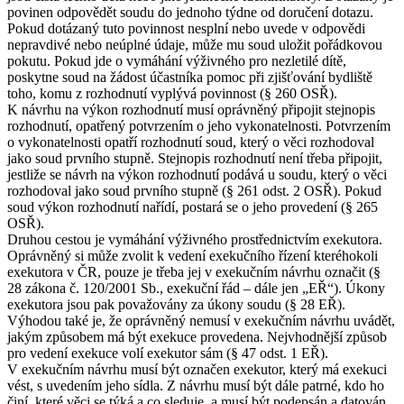
povinen odpovědět soudu do jednoho týdne od doručení dotazu.
Pokud dotázaný tuto povinnost nesplní nebo uvede v odpovědi
nepravdivé nebo neúplné údaje, může mu soud uložit pořádkovou
pokutu. Pokud jde o vymáhání výživného pro nezletilé dítě,
poskytne soud na žádost účastníka pomoc při zjišťování bydliště
toho, komu z rozhodnutí vyplývá povinnost (§ 260 OSŘ).
K návrhu na výkon rozhodnutí musí oprávněný připojit stejnopis
rozhodnutí, opatřený potvrzením o jeho vykonatelnosti. Potvrzením
o vykonatelnosti opatří rozhodnutí soud, který o věci rozhodoval
jako soud prvního stupně. Stejnopis rozhodnutí není třeba připojit,
jestliže se návrh na výkon rozhodnutí podává u soudu, který o věci
rozhodoval jako soud prvního stupně (§ 261 odst. 2 OSŘ). Pokud
soud výkon rozhodnutí nařídí, postará se o jeho provedení (§ 265
OSŘ).
Druhou cestou je vymáhání výživného prostřednictvím exekutora.
Oprávněný si může zvolit k vedení exekučního řízení kteréhokoli
exekutora v ČR, pouze je třeba jej v exekučním návrhu označit (§
28 zákona č. 120/2001 Sb., exekuční řád – dále jen „EŘ“). Úkony
exekutora jsou pak považovány za úkony soudu (§ 28 EŘ).
Výhodou také je, že oprávněný nemusí v exekučním návrhu uvádět,
jakým způsobem má být exekuce provedena. Nejvhodnější způsob
pro vedení exekuce volí exekutor sám (§ 47 odst. 1 EŘ).
V exekučním návrhu musí být označen exekutor, který má exekuci
vést, s uvedením jeho sídla. Z návrhu musí být dále patrné, kdo ho
činí, které věci se týká a co sleduje, a musí být podepsán a datován.