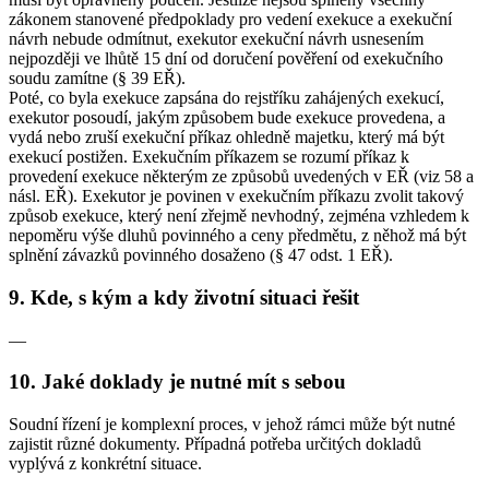
zákonem stanovené předpoklady pro vedení exekuce a exekuční
návrh nebude odmítnut, exekutor exekuční návrh usnesením
nejpozději ve lhůtě 15 dní od doručení pověření od exekučního
soudu zamítne (§ 39 EŘ).
Poté, co byla exekuce zapsána do rejstříku zahájených exekucí,
exekutor posoudí, jakým způsobem bude exekuce provedena, a
vydá nebo zruší exekuční příkaz ohledně majetku, který má být
exekucí postižen. Exekučním příkazem se rozumí příkaz k
provedení exekuce některým ze způsobů uvedených v EŘ (viz 58 a
násl. EŘ). Exekutor je povinen v exekučním příkazu zvolit takový
způsob exekuce, který není zřejmě nevhodný, zejména vzhledem k
nepoměru výše dluhů povinného a ceny předmětu, z něhož má být
splnění závazků povinného dosaženo (§ 47 odst. 1 EŘ).
9. Kde, s kým a kdy životní situaci řešit
—
10. Jaké doklady je nutné mít s sebou
Soudní řízení je komplexní proces, v jehož rámci může být nutné
zajistit různé dokumenty. Případná potřeba určitých dokladů
vyplývá z konkrétní situace.