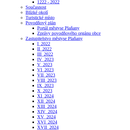
1222 - 2022
Současnost
Blízké okolí
Turistické místo
Povodňový plán
Portál městyse Plaňany
Zprávy povodňového orgánu obce
Zastupitelstvo městyse Plaňany
I_2022
II_2022
III_2022
IV_2023
V_2023
VI_2023
VII_2023
VIII_2023
IX_2023
X_2023
XI_2024
XII_2024
XIII_2024
XIV_2024
XV_2024
XVI_2024
XVII_2024