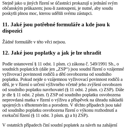
Stejně jako u jiných řízení se účastníci prokazují u jednání svým
občanským průkazem; jsou-li zastoupeni, je nutné, aby soudu
poskytli plnou moc, kterou udělili svému zástupci.
11. Jaké jsou potřebné formuláře a kde jsou k
dispozici
Žádné formuláře v této věci nejsou.
12. Jaké jsou poplatky a jak je lze uhradit
Podle ustanovení § 11 odst. 1 písm. c) zákona č. 549/1991 Sb., o
soudních poplatcích (dále jen „ZSP“) jsou soudní řízení o vzájemné
vyživovací povinnosti rodičů a dětí osvobozena od soudního
poplatku. Pokud nejde o vzájemnou vyživovací povinnost rodičů a
dětí, je v řízení o určení výživného včetně jeho zvýšení osvobozen
od soudního poplatku navrhovatel (§ 11 odst. 2 písm. c) ZSP). Dále
je dle § 11 odst. 2 písm. f) ZSP od soudního poplatku osvobozena
neprovdaná matka v řízení o výživu a příspěvek na úhradu nákladů
spojených s těhotenstvím a porodem. V těchto případech jsou také
od soudního poplatku osvobozena řízení o výkonu rozhodnutí a
exekuční řízení (§ 11 odst. 3 písm. g) a h) ZSP).
V ostatních případech činí soudní poplatek za návrh na zahájení