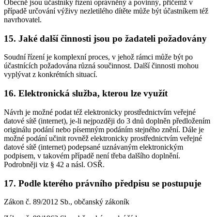
Obecně jsou účastníky řízení oprávněný a povinný, přičemž v
případě určování výživy nezletilého dítěte může být účastníkem též
navrhovatel.
15. Jaké další činnosti jsou po žadateli požadovány
Soudní řízení je komplexní proces, v jehož rámci může být po
účastnících požadována různá součinnost. Další činnosti mohou
vyplývat z konkrétních situací.
16. Elektronická služba, kterou lze využít
Návrh je možné podat též elektronicky prostřednictvím veřejné
datové sítě (internet), je-li nejpozději do 3 dnů doplněn předložením
originálu podání nebo písemným podáním stejného znění. Dále je
možné podání učinit rovněž elektronicky prostřednictvím veřejné
datové sítě (internet) podepsané uznávaným elektronickým
podpisem, v takovém případě není třeba dalšího doplnění.
Podrobněji viz § 42 a násl. OSŘ.
17. Podle kterého právního předpisu se postupuje
Zákon č. 89/2012 Sb., občanský zákoník