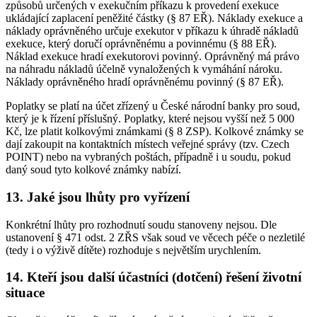
způsobů určených v exekučním příkazu k provedení exekuce
ukládající zaplacení peněžité částky (§ 87 EŘ). Náklady exekuce a
náklady oprávněného určuje exekutor v příkazu k úhradě nákladů
exekuce, který doručí oprávněnému a povinnému (§ 88 EŘ).
Náklad exekuce hradí exekutorovi povinný. Oprávněný má právo
na náhradu nákladů účelně vynaložených k vymáhání nároku.
Náklady oprávněného hradí oprávněnému povinný (§ 87 EŘ).
Poplatky se platí na účet zřízený u České národní banky pro soud,
který je k řízení příslušný. Poplatky, které nejsou vyšší než 5 000
Kč, lze platit kolkovými známkami (§ 8 ZSP). Kolkové známky se
dají zakoupit na kontaktních místech veřejné správy (tzv. Czech
POINT) nebo na vybraných poštách, případně i u soudu, pokud
daný soud tyto kolkové známky nabízí.
13. Jaké jsou lhůty pro vyřízení
Konkrétní lhůty pro rozhodnutí soudu stanoveny nejsou. Dle
ustanovení § 471 odst. 2 ZŘS však soud ve věcech péče o nezletilé
(tedy i o výživě dítěte) rozhoduje s největším urychlením.
14. Kteří jsou další účastníci (dotčení) řešení životní
situace