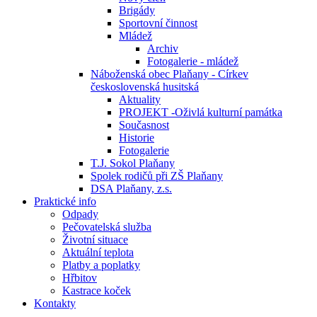
Brigády
Sportovní činnost
Mládež
Archiv
Fotogalerie - mládež
Náboženská obec Plaňany - Církev
československá husitská
Aktuality
PROJEKT -Oživlá kulturní památka
Současnost
Historie
Fotogalerie
T.J. Sokol Plaňany
Spolek rodičů při ZŠ Plaňany
DSA Plaňany, z.s.
Praktické info
Odpady
Pečovatelská služba
Životní situace
Aktuální teplota
Platby a poplatky
Hřbitov
Kastrace koček
Kontakty