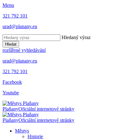
Menu
321 792 101
urad@planany.eu
Hledaný výraz
Hledat
rozšířené vyhledávání
urad@planany.eu
321 792 101
Facebook
Youtube
Plaňany
Oficiální internetové stránky
Plaňany
Oficiální internetové stránky
Městys
Historie