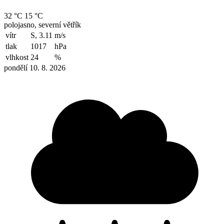
32 °C
15 °C
polojasno, severní větřík
vítr
S, 3.11
m/s
tlak
1017
hPa
vlhkost
24
%
pondělí 10. 8. 2026