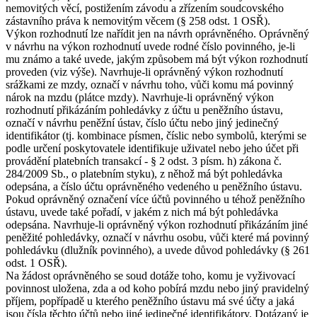
nemovitých věcí, postižením závodu a zřízením soudcovského
zástavního práva k nemovitým věcem (§ 258 odst. 1 OSŘ).
Výkon rozhodnutí lze nařídit jen na návrh oprávněného. Oprávněný
v návrhu na výkon rozhodnutí uvede rodné číslo povinného, je-li
mu známo a také uvede, jakým způsobem má být výkon rozhodnutí
proveden (viz výše). Navrhuje-li oprávněný výkon rozhodnutí
srážkami ze mzdy, označí v návrhu toho, vůči komu má povinný
nárok na mzdu (plátce mzdy). Navrhuje-li oprávněný výkon
rozhodnutí přikázáním pohledávky z účtu u peněžního ústavu,
označí v návrhu peněžní ústav, číslo účtu nebo jiný jedinečný
identifikátor (tj. kombinace písmen, číslic nebo symbolů, kterými se
podle určení poskytovatele identifikuje uživatel nebo jeho účet při
provádění platebních transakcí - § 2 odst. 3 písm. h) zákona č.
284/2009 Sb., o platebním styku), z něhož má být pohledávka
odepsána, a číslo účtu oprávněného vedeného u peněžního ústavu.
Pokud oprávněný označení více účtů povinného u téhož peněžního
ústavu, uvede také pořadí, v jakém z nich má být pohledávka
odepsána. Navrhuje-li oprávněný výkon rozhodnutí přikázáním jiné
peněžité pohledávky, označí v návrhu osobu, vůči které má povinný
pohledávku (dlužník povinného), a uvede důvod pohledávky (§ 261
odst. 1 OSŘ).
Na žádost oprávněného se soud dotáže toho, komu je vyživovací
povinnost uložena, zda a od koho pobírá mzdu nebo jiný pravidelný
příjem, popřípadě u kterého peněžního ústavu má své účty a jaká
jsou čísla těchto účtů nebo jiné jedinečné identifikátory. Dotázaný je