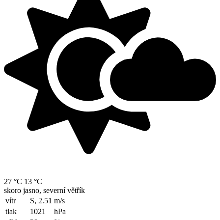
27 °C
13 °C
skoro jasno, severní větřík
vítr
S, 2.51
m/s
tlak
1021
hPa