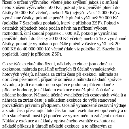
řízení o určení výživného, včetně jeho zvýšení, jakož i o snížení
nebo zrušení výživného, 500 Kč, pokud jde o peněžité plnění do
částky 50 000 Kč včetně, anebo 1 % (nejvýše však 15 000 Kč) z
vymáhané částky, pokud je peněžité plnění vyšší než 50 000 Kč
(položka 7 Sazebníku poplatků, který je přílohou ZSP). Pokud v
ostatních případech bude podán návrh na nařízení výkonu
rozhodnutí, činí soudní poplatek 1 000 Kč, pokud je vymáháno
peněžité plnění do částky 20 000 Kč včetně, anebo 5 % z vymáhané
částky, pokud je vymáháno peněžité plnění v částce vyšší než 20
000 Kč do 40 000 000 Kč včetně (dále viz položka 21 Sazebníku
poplatků, který je přílohou ZSP).
Co se týče exekučního řízení, náklady exekuce jsou odměna
exekutora, náhrada paušálně určených či účelně vynaložených
hotových výdajů, náhrada za ztrátu času při exekuci, náhrada za
doručení písemností, případně odměna a náhrada nákladů správce
závodu, a je-li exekutor nebo správce podniku plátcem daně z
přidané hodnoty, je nákladem exekuce rovněž příslušná daň z
přidané hodnoty. Náhrada účelně vynaložených cestovních výdajů a
náhrada za ztrátu času je nákladem exekuce do výše stanovené
prováděcím právním předpisem. Účelně vynaložené cestovní výdaje
a ztrátu času přesahující tuto částku hradí exekutorovi oprávněný a o
této skutečnosti musí být poučen ve vyrozumění o zahájení exekuce.
Náklady exekuce a náklady oprávněného vymůže exekutor na
základě příkazu k úhradě nákladů exekuce, a to některým ze