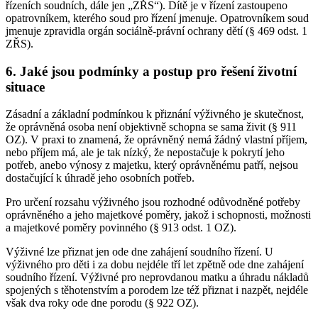
řízeních soudních, dále jen „ZŘS“). Dítě je v řízení zastoupeno
opatrovníkem, kterého soud pro řízení jmenuje. Opatrovníkem soud
jmenuje zpravidla orgán sociálně-právní ochrany dětí (§ 469 odst. 1
ZŘS).
6. Jaké jsou podmínky a postup pro řešení životní
situace
Zásadní a základní podmínkou k přiznání výživného je skutečnost,
že oprávněná osoba není objektivně schopna se sama živit (§ 911
OZ). V praxi to znamená, že oprávněný nemá žádný vlastní příjem,
nebo příjem má, ale je tak nízký, že nepostačuje k pokrytí jeho
potřeb, anebo výnosy z majetku, který oprávněnému patří, nejsou
dostačující k úhradě jeho osobních potřeb.
Pro určení rozsahu výživného jsou rozhodné odůvodněné potřeby
oprávněného a jeho majetkové poměry, jakož i schopnosti, možnosti
a majetkové poměry povinného (§ 913 odst. 1 OZ).
Výživné lze přiznat jen ode dne zahájení soudního řízení. U
výživného pro děti i za dobu nejdéle tří let zpětně ode dne zahájení
soudního řízení. Výživné pro neprovdanou matku a úhradu nákladů
spojených s těhotenstvím a porodem lze též přiznat i nazpět, nejdéle
však dva roky ode dne porodu (§ 922 OZ).