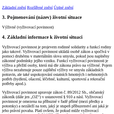
Základní znění
Rozšířené znění
Úplné znění
3. Pojmenování (název) životní situace
Výživné (vyživovací povinnost)
4. Základní informace k životní situaci
Vyživovací povinnost je projevem rodinné solidarity a funkcí rodiny
jako takové. Vyživovací povinnost ukládá osobě zákon a spočívá v
pomoci druhému v materiálním slova smyslu, pokud jsou naplněny
zákonné podmínky jejího vzniku. Funkcí vyživovací povinnosti je
výživa a přežití osoby, která má dle zákona právo na výživné. Pojem
výživa nezahrnuje pouze zajištění výživy ve smyslu základních
potravin, ale také uspokojování ostatních hmotných i nehmotných
potřeb (bydlení, ošacení, léčebné, kulturní, sportovní a rekreační
potřeby apod.).
Vyživovací povinnost upravuje zákon č. 89/2012 Sb., občanský
zákoník (dále jen „OZ“) v ustanovení § 910 a násl. Vyživovací
povinnost je omezena na příbuzné v řadě přímé (mezi předky a
potomky) a nezáleží na tom, jaký je stupeň příbuzenství ani jaká je
jeho právní povaha. Platí ovšem, že pokud může vyživovací