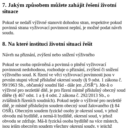
7. Jakým způsobem můžete zahájit řešení životní
situace
Pokud se nedaří výživné stanovit dohodou stran, respektive pokud
povinná strana vyživovací povinnost neplní, je možné podat návrh
soudu.
8. Na které instituci životní situaci řešit
Návrh na přiznání, zvýšení nebo snížení výživného
Pokud se osoba oprávněná a povinná o plnění vyživovací
povinnosti nedohodnou, rozhoduje o přiznání, zvýšení či snížení
výživného soud. K řízení ve věci vyživovací povinnosti jsou v
prvním stupni věcně příslušné okresní soudy (§ 9 odst. 1 zákona č.
99/1963 Sb., občanský soudní řád - dále jen „OSŘ“). Jde-li o
výživné pro nezletilé dítě, je pro řízení místně příslušný obecný soud
dítěte (§ 467 odst. 1 a § 4 odst. 2 zákona č. 292/2013 Sb., o
zvláštních řízeních soudních). Pokud nejde o výživné pro nezletilé
dítě, je místně příslušným soudem obecný soud žalovaného (§ 84
OSŘ). Obecným soudem fyzické osoby je okresní soud, v jehož
obvodu má bydliště, a nemá-li bydliště, okresní soud, v jehož
obvodu se zdržuje. Má-li fyzická osoba bydliště na více místech,
jsou jejím obecným soudem všechny okresní soudy, v jejichž