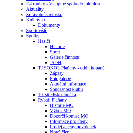
E-kroniky - Vstupme spolu do minulosti
Aktuality
Zdravotní středisko
Knihovna
Dokumenty
Sportoviště
Spolky
Hasiči
Historie
Sport
Galerie činnosti
JSDH
TJ SOKOL Plaňany - oddíl kopané
Zápasy
Fotogalerie
Aktuální informace
Současnost klubu
19. středisko Junáka
Rybáři Plaňany
Historie MO
Výbor MO
Dozorčí komise MO
Informace pro členy
Prodej a ceny povolenek
Nový člen