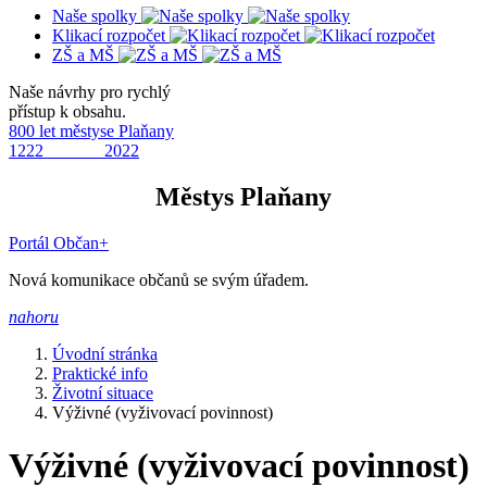
Naše spolky
Klikací rozpočet
ZŠ a MŠ
Naše návrhy pro rychlý
přístup k obsahu.
800 let městyse Plaňany
1222 2022
Městys Plaňany
Portál Občan+
Nová komunikace občanů se svým úřadem.
nahoru
Úvodní stránka
Praktické info
Životní situace
Výživné (vyživovací povinnost)
Výživné (vyživovací povinnost)