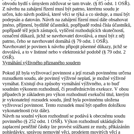
obvodu bydlí s úmyslem zdržovat se tam trvale. (§ 85 odst. 1 OSŘ).
Z návrhu na zahájení řízení musí být patrno, kterému soudu je
určen, kdo návrh podává, které věci se týká a co sleduje, a musí být
podepsán a datován. Návrh na zahájení řízení musí dále obsahovat
jméno, příjmení, bydliště účastníků, popřípadě rodná čísla účastníků,
popřípadě též jejich zástupců, vylíčení rozhodujících skutečností,
označení důkazů, jichž se navrhovatel dovolává, a musí být z něj
patrno, čeho se navrhovatel domáhá (§ 79 odst. 1 OSŘ).
Navrhovatel je povinen k návrhu připojit písemné důkazy, jichž se
dovolává, a to v listinné nebo v elektronické podobě (§ 79 odst. 2
OSŘ).
Vymáhání výživného přiznaného soudem
Pokud již byla vyživovací povinnost a její rozsah povinnému určena
rozsudkem soudu, ale povinný výživné neplatí, je možné výživné
vymáhat. Existují dva způsoby vymáhání výživného, a to buď
soudním výkonem rozhodnutí, či prostřednictvím exekuce. V obou
případech je základem pro výkon rozhodnutí exekuční titul, kterým
je vykonatelný rozsudek soudu, jímž byla povinnému uložena
vyživovací povinnost. Tento rozsudek musí být opatřen doložkou
vykonatelnosti (viz dále).
Návrh na soudní výkon rozhodnutí se podává k obecnému soudu
povinného (§ 252 odst. 1 OSŘ). Výkon rozhodnutí ukládajícího
zaplacení peněžité částky lze provést srážkami ze mzdy, přikázáním
pohledávky, správou nemovité věci, prodejem movitých věcí a