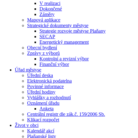
V realizaci
Dokončené
Záměry
Mapová aplikace
Strategické dokumenty městyse
Strategie rozvoje městyse Plaňany
SECAP
Energetický management
Obecní bydlení
Zprávy z výborů
Kontrolní a revizní výbor
Finanční výbor
Úřad městyse
Úřední deska
Elektronická podatelna
Povinné informace
Úřední hodiny
Vyhlášky a rozhodnutí
Oznámení úřadu
Anketa
Centrální registr dle zák.č. 159⁄2006 Sb.
Klikací rozpočet
Život v obci
Kalendář akcí
Plaňanské listy