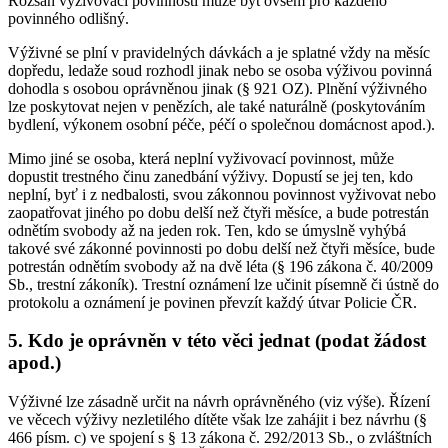
Rozsah vyživovací povinnosti může být ovšem pro každého
povinného odlišný.
Výživné se plní v pravidelných dávkách a je splatné vždy na měsíc
dopředu, ledaže soud rozhodl jinak nebo se osoba výživou povinná
dohodla s osobou oprávněnou jinak (§ 921 OZ). Plnění výživného
lze poskytovat nejen v penězích, ale také naturálně (poskytováním
bydlení, výkonem osobní péče, péčí o společnou domácnost apod.).
Mimo jiné se osoba, která neplní vyživovací povinnost, může
dopustit trestného činu zanedbání výživy. Dopustí se jej ten, kdo
neplní, byť i z nedbalosti, svou zákonnou povinnost vyživovat nebo
zaopatřovat jiného po dobu delší než čtyři měsíce, a bude potrestán
odnětím svobody až na jeden rok. Ten, kdo se úmyslně vyhýbá
takové své zákonné povinnosti po dobu delší než čtyři měsíce, bude
potrestán odnětím svobody až na dvě léta (§ 196 zákona č. 40/2009
Sb., trestní zákoník). Trestní oznámení lze učinit písemně či ústně do
protokolu a oznámení je povinen převzít každý útvar Policie ČR.
5. Kdo je oprávněn v této věci jednat (podat žádost
apod.)
Výživné lze zásadně určit na návrh oprávněného (viz výše). Řízení
ve věcech výživy nezletilého dítěte však lze zahájit i bez návrhu (§
466 písm. c) ve spojení s § 13 zákona č. 292/2013 Sb., o zvláštních