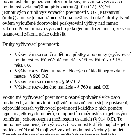
povinnost plnit generačně bližší příbuzný, nevzniká vyživovací
povinnost vzdálenějšímu příbuznému (§ 910 OZ). Výčet
jednotlivých druhů vyživovacích povinností v OZ je taxativní
(úplný) a nelze jej nad rámec zákona rozšiřovat o další druhy. Není
ovšem vyloučené dobrovolné poskytování výživy nad rámec
zákona. Právní úprava výživného je kogentní. To znamená, že se od
ustanovení zákona nelze odchýlit.
Druhy vyživovací povinnosti:
Výživné mezi rodiči a dětmi a předky a potomky (vyživovací
povinnost rodičů vůči dětem, dětí vůči rodičům) - § 915 a
násl. OZ
Výživné a zajištění úhrady některých nákladů neprovdané
matce - § 920 OZ
Výživné mezi manžely - § 697 OZ
Výživné rozvedeného manžela - § 760 a násl. OZ
Pokud má vyživovací povinnost k osobě oprávněné více osob
povinných, a tito povinní mají vůči oprávněnému stejné postavení,
odpovídá rozsah vyživovací povinnosti každého z nich poměru
jejích majetkových poměrů, schopností a možností k majetkovým
poměrům, schopnostem a možnostem ostatních (§ 914 OZ). To
mimo jiné znamená, že vyživovací povinnost k dítěti mají oba jeho
rodiče a vůči rodiči mají vyživovací povinnost všechny jeho děti.