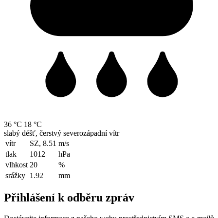
36 °C
18 °C
slabý déšť, čerstvý severozápadní vítr
vítr
SZ, 8.51
m/s
tlak
1012
hPa
vlhkost
20
%
srážky
1.92
mm
Přihlášení k odběru zpráv