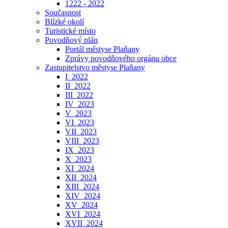
1222 - 2022
Současnost
Blízké okolí
Turistické místo
Povodňový plán
Portál městyse Plaňany
Zprávy povodňového orgánu obce
Zastupitelstvo městyse Plaňany
I_2022
II_2022
III_2022
IV_2023
V_2023
VI_2023
VII_2023
VIII_2023
IX_2023
X_2023
XI_2024
XII_2024
XIII_2024
XIV_2024
XV_2024
XVI_2024
XVII_2024