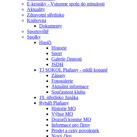
E-kroniky - Vstupme spolu do minulosti
Aktuality
Zdravotní středisko
Knihovna
Dokumenty
Sportoviště
Spolky
Hasiči
Historie
Sport
Galerie činnosti
JSDH
TJ SOKOL Plaňany - oddíl kopané
Zápasy
Fotogalerie
Aktuální informace
Současnost klubu
19. středisko Junáka
Rybáři Plaňany
Historie MO
Výbor MO
Dozorčí komise MO
Informace pro členy
Prodej a ceny povolenek
Nový člen