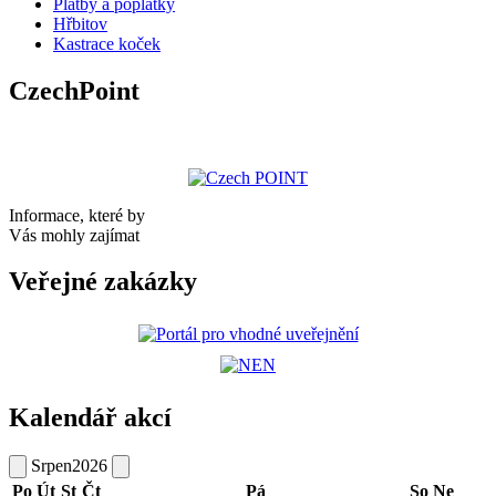
Platby a poplatky
Hřbitov
Kastrace koček
CzechPoint
Informace, které by
Vás mohly zajímat
Veřejné zakázky
Kalendář akcí
Srpen
2026
Po
Út
St
Čt
Pá
So
Ne