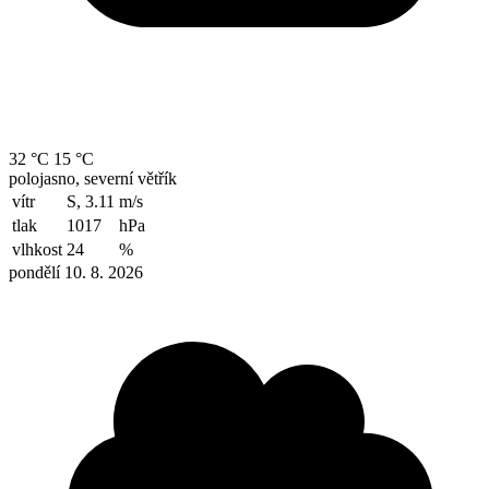
32 °C
15 °C
polojasno, severní větřík
vítr
S, 3.11
m/s
tlak
1017
hPa
vlhkost
24
%
pondělí 10. 8. 2026