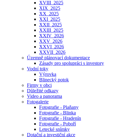
XVIII_2025
XIX_2025
XX_2025
XXI_2025
XXII_2025
XXIII_2025
XXIV_2026
XXV_2026
XXVI_2026
XXVII_2026
Územně plánovací dokumentace
Zásady pro spolupráci s investory
Vodní toky
Výrovka
Blinecký potok
Firmy v obci
Důležité odkazy
Video a panorama
Fotogalerie
Fotografie - Plaňany
Fotografie - Blinka
Fotografie - Hradenín
Fotografie - Poboří
Letecké snímky
Dotační a investiční akce