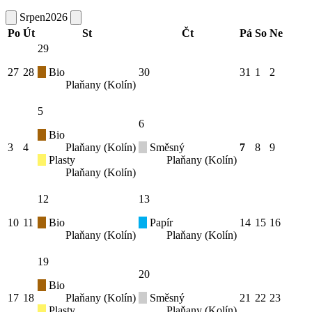
Srpen
2026
Po
Út
St
Čt
Pá
So
Ne
29
27
28
Bio
30
31
1
2
Plaňany (Kolín)
5
6
Bio
3
4
Plaňany (Kolín)
Směsný
7
8
9
Plasty
Plaňany (Kolín)
Plaňany (Kolín)
12
13
10
11
Bio
Papír
14
15
16
Plaňany (Kolín)
Plaňany (Kolín)
19
20
Bio
17
18
Plaňany (Kolín)
Směsný
21
22
23
Plasty
Plaňany (Kolín)