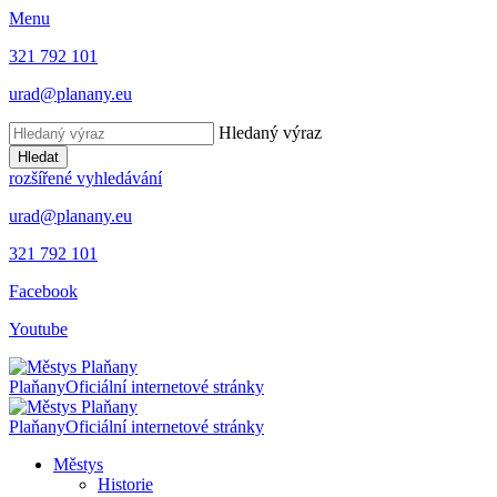
Menu
321 792 101
urad@planany.eu
Hledaný výraz
Hledat
rozšířené vyhledávání
urad@planany.eu
321 792 101
Facebook
Youtube
Plaňany
Oficiální internetové stránky
Plaňany
Oficiální internetové stránky
Městys
Historie