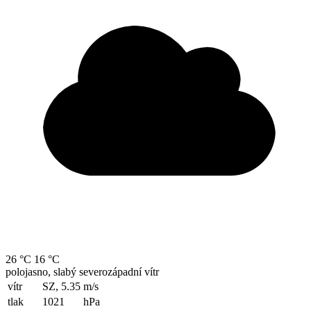
26 °C
16 °C
polojasno, slabý severozápadní vítr
vítr
SZ, 5.35
m/s
tlak
1021
hPa