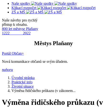
Naše spolky
Klikací rozpočet
ZŠ a MŠ
Naše návrhy pro rychlý
přístup k obsahu.
800 let městyse Plaňany
1222 2022
Městys Plaňany
Portál Občan+
Nová komunikace občanů se svým úřadem.
nahoru
Úvodní stránka
Praktické info
Životní situace
Výměna řidičského průkazu (v zákonem...
Výměna řidičského průkazu (v