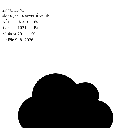
27 °C
13 °C
skoro jasno, severní větřík
vítr
S, 2.51
m/s
tlak
1021
hPa
vlhkost
29
%
neděle 9. 8. 2026