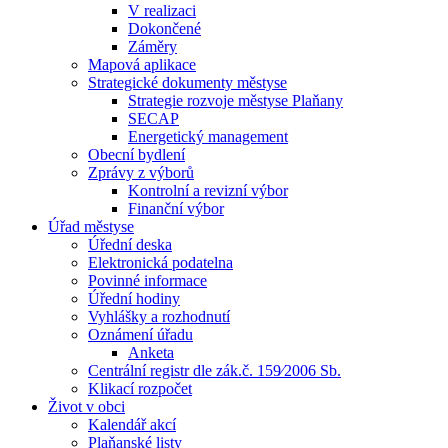
V realizaci
Dokončené
Záměry
Mapová aplikace
Strategické dokumenty městyse
Strategie rozvoje městyse Plaňany
SECAP
Energetický management
Obecní bydlení
Zprávy z výborů
Kontrolní a revizní výbor
Finanční výbor
Úřad městyse
Úřední deska
Elektronická podatelna
Povinné informace
Úřední hodiny
Vyhlášky a rozhodnutí
Oznámení úřadu
Anketa
Centrální registr dle zák.č. 159⁄2006 Sb.
Klikací rozpočet
Život v obci
Kalendář akcí
Plaňanské listy