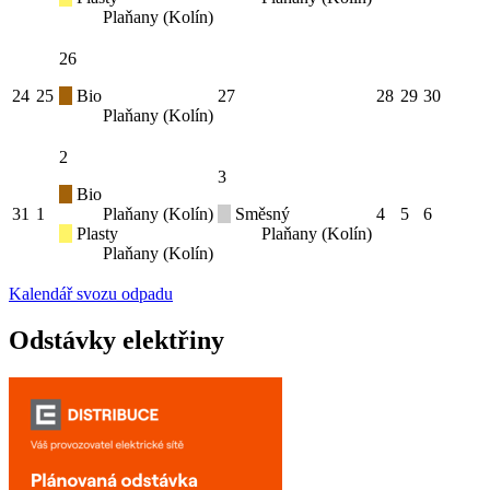
Plaňany (Kolín)
26
24
25
Bio
27
28
29
30
Plaňany (Kolín)
2
3
Bio
31
1
Plaňany (Kolín)
Směsný
4
5
6
Plasty
Plaňany (Kolín)
Plaňany (Kolín)
Kalendář svozu odpadu
Odstávky elektřiny