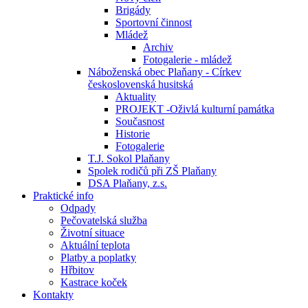
Brigády
Sportovní činnost
Mládež
Archiv
Fotogalerie - mládež
Náboženská obec Plaňany - Církev
československá husitská
Aktuality
PROJEKT -Oživlá kulturní památka
Současnost
Historie
Fotogalerie
T.J. Sokol Plaňany
Spolek rodičů při ZŠ Plaňany
DSA Plaňany, z.s.
Praktické info
Odpady
Pečovatelská služba
Životní situace
Aktuální teplota
Platby a poplatky
Hřbitov
Kastrace koček
Kontakty