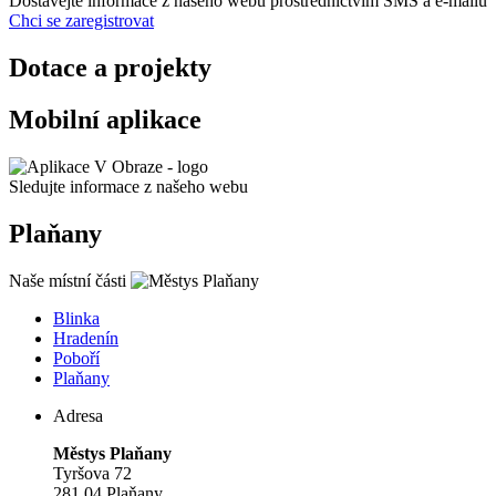
Dostávejte informace z našeho webu prostřednictvím SMS a e-mailů
Chci se zaregistrovat
Dotace a projekty
Mobilní aplikace
Sledujte informace z našeho webu
Plaňany
Naše místní části
Blinka
Hradenín
Poboří
Plaňany
Adresa
Městys Plaňany
Tyršova 72
281 04 Plaňany