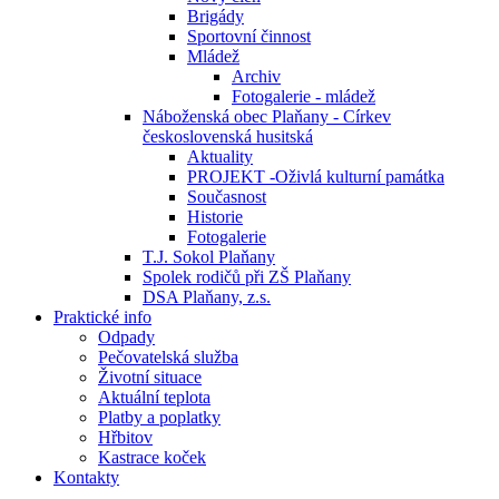
Brigády
Sportovní činnost
Mládež
Archiv
Fotogalerie - mládež
Náboženská obec Plaňany - Církev
československá husitská
Aktuality
PROJEKT -Oživlá kulturní památka
Současnost
Historie
Fotogalerie
T.J. Sokol Plaňany
Spolek rodičů při ZŠ Plaňany
DSA Plaňany, z.s.
Praktické info
Odpady
Pečovatelská služba
Životní situace
Aktuální teplota
Platby a poplatky
Hřbitov
Kastrace koček
Kontakty