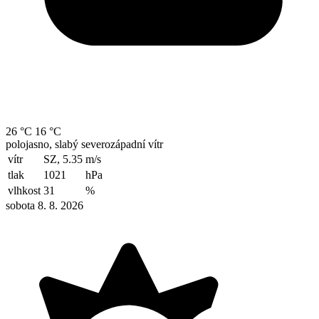
26 °C
16 °C
polojasno, slabý severozápadní vítr
vítr
SZ, 5.35
m/s
tlak
1021
hPa
vlhkost
31
%
sobota 8. 8. 2026