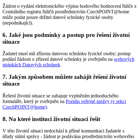
Žádost o vydání elektronického výpisu bodového hodnocení řidiče z
Centrálního registru řidičů prostřednictvím CzechPOINT@home
může podat pouze držitel datové schránky fyzické osoby
(nepodnikající).
6. Jaké jsou podmínky a postup pro řešení životní
situace
Žadatel musí mít zřízenu datovou schránku fyzické osoby; postup
podání žádosti o zřízení datové schránky je zveřejněn na
webových
stránkách Datových schránek
.
7. Jakým způsobem můžete zahájit řešení životní
situace
Řešení životní situace se zahajuje vyplněním jednoduchého
formuláře, který je zveřejněn na
Portálu veřejné správy (v sekci
CzechPOINT@home)
.
8. Na které instituci životní situaci řešit
V této životní situaci nedochází k přímé komunikaci žadatele s
úřady státní správy - žádost je podávána prostřednictvím webového