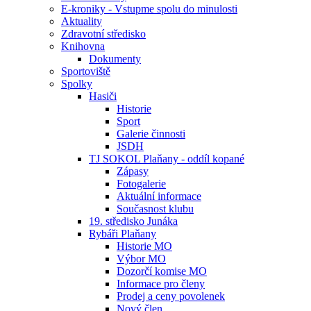
E-kroniky - Vstupme spolu do minulosti
Aktuality
Zdravotní středisko
Knihovna
Dokumenty
Sportoviště
Spolky
Hasiči
Historie
Sport
Galerie činnosti
JSDH
TJ SOKOL Plaňany - oddíl kopané
Zápasy
Fotogalerie
Aktuální informace
Současnost klubu
19. středisko Junáka
Rybáři Plaňany
Historie MO
Výbor MO
Dozorčí komise MO
Informace pro členy
Prodej a ceny povolenek
Nový člen