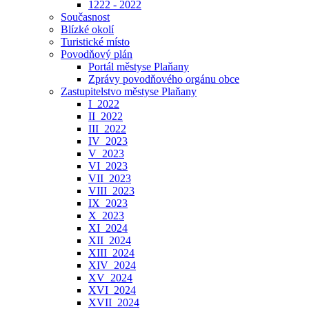
1222 - 2022
Současnost
Blízké okolí
Turistické místo
Povodňový plán
Portál městyse Plaňany
Zprávy povodňového orgánu obce
Zastupitelstvo městyse Plaňany
I_2022
II_2022
III_2022
IV_2023
V_2023
VI_2023
VII_2023
VIII_2023
IX_2023
X_2023
XI_2024
XII_2024
XIII_2024
XIV_2024
XV_2024
XVI_2024
XVII_2024