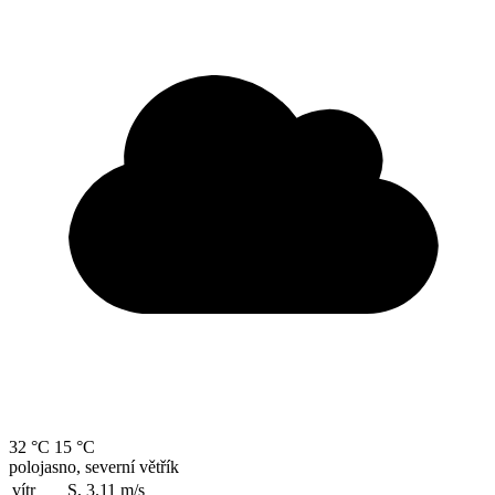
32 °C
15 °C
polojasno, severní větřík
vítr
S, 3.11
m/s