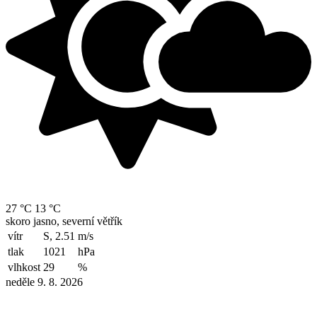
27 °C
13 °C
skoro jasno, severní větřík
vítr
S, 2.51
m/s
tlak
1021
hPa
vlhkost
29
%
neděle 9. 8. 2026