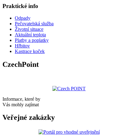
Praktické info
Odpady
Pečovatelská služba
Životní situace
Aktuální teplota
Platby a poplatky
Hřbitov
Kastrace koček
CzechPoint
Informace, které by
Vás mohly zajímat
Veřejné zakázky