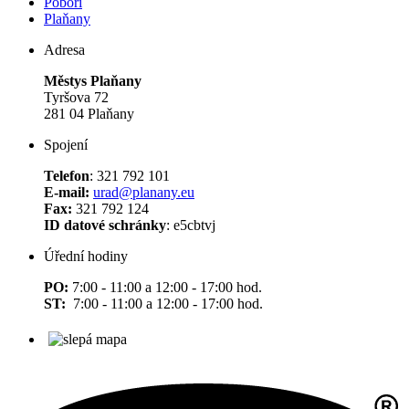
Poboří
Plaňany
Adresa
Městys Plaňany
Tyršova 72
281 04 Plaňany
Spojení
Telefon
: 321 792 101
E-mail:
urad@planany.eu
Fax:
321 792 124
ID datové schránky
: e5cbtvj
Úřední hodiny
PO:
7:00 - 11:00 a 12:00 - 17:00 hod.
ST:
7:00 - 11:00 a 12:00 - 17:00 hod.