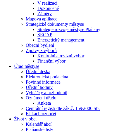
V realizaci
Dokončené
Záměry
Mapová aplikace
Strategické dokumenty městyse
Strategie rozvoje městyse Plaňany
SECAP
Energetický management
Obecní bydlení
Zprávy z výborů
Kontrolní a revizní výbor
Finanční výbor
Úřad městyse
Úřední deska
Elektronická podatelna
Povinné informace
Úřední hodiny
Vyhlášky a rozhodnutí
Oznámení úřadu
Anketa
Centrální registr dle zák.č. 159⁄2006 Sb.
Klikací rozpočet
Život v obci
Kalendář akcí
Plaňanské listy