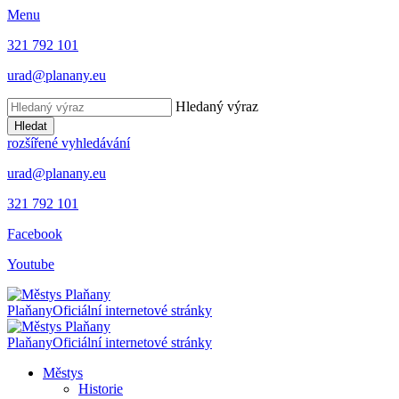
Menu
321 792 101
urad@planany.eu
Hledaný výraz
Hledat
rozšířené vyhledávání
urad@planany.eu
321 792 101
Facebook
Youtube
Plaňany
Oficiální internetové stránky
Plaňany
Oficiální internetové stránky
Městys
Historie