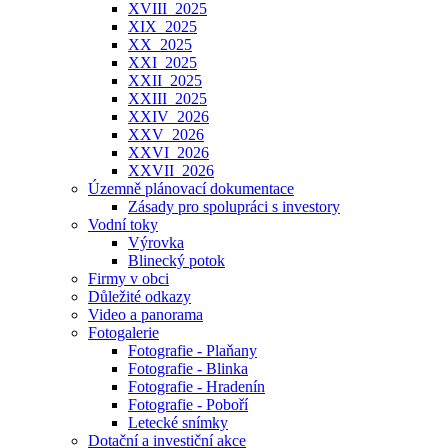
XVIII_2025
XIX_2025
XX_2025
XXI_2025
XXII_2025
XXIII_2025
XXIV_2026
XXV_2026
XXVI_2026
XXVII_2026
Územně plánovací dokumentace
Zásady pro spolupráci s investory
Vodní toky
Výrovka
Blinecký potok
Firmy v obci
Důležité odkazy
Video a panorama
Fotogalerie
Fotografie - Plaňany
Fotografie - Blinka
Fotografie - Hradenín
Fotografie - Poboří
Letecké snímky
Dotační a investiční akce