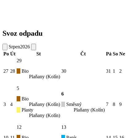
Svoz odpadu
Srpen
2026
Po
Út
St
Čt
Pá
So
Ne
29
27
28
Bio
30
31
1
2
Plaňany (Kolín)
5
6
Bio
3
4
Plaňany (Kolín)
Směsný
7
8
9
Plasty
Plaňany (Kolín)
Plaňany (Kolín)
12
13
10
11
Bio
Papír
14
15
16