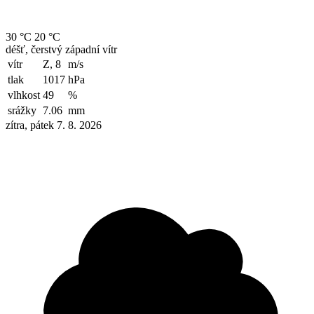
30 °C
20 °C
déšť, čerstvý západní vítr
vítr
Z, 8
m/s
tlak
1017
hPa
vlhkost
49
%
srážky
7.06
mm
zítra, pátek 7. 8. 2026