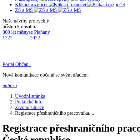
Klikací rozpočet
ZŠ a MŠ
Naše návrhy pro rychlý
přístup k obsahu.
800 let městyse Plaňany
1222 2022
Portál Občan+
Nová komunikace občanů se svým úřadem.
nahoru
Úvodní stránka
Praktické info
Životní situace
Registrace přeshraničního pracovníka,...
Registrace přeshraničního praco
České republice