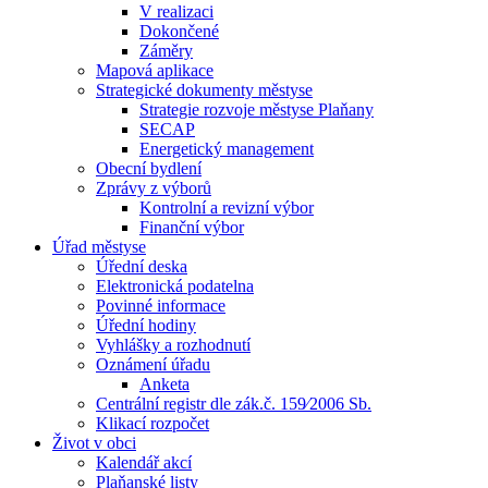
V realizaci
Dokončené
Záměry
Mapová aplikace
Strategické dokumenty městyse
Strategie rozvoje městyse Plaňany
SECAP
Energetický management
Obecní bydlení
Zprávy z výborů
Kontrolní a revizní výbor
Finanční výbor
Úřad městyse
Úřední deska
Elektronická podatelna
Povinné informace
Úřední hodiny
Vyhlášky a rozhodnutí
Oznámení úřadu
Anketa
Centrální registr dle zák.č. 159⁄2006 Sb.
Klikací rozpočet
Život v obci
Kalendář akcí
Plaňanské listy