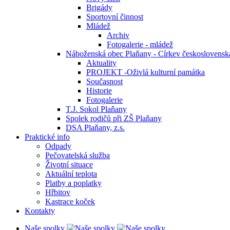
Brigády
Sportovní činnost
Mládež
Archiv
Fotogalerie - mládež
Náboženská obec Plaňany - Církev československá
Aktuality
PROJEKT -Oživlá kulturní památka
Současnost
Historie
Fotogalerie
T.J. Sokol Plaňany
Spolek rodičů při ZŠ Plaňany
DSA Plaňany, z.s.
Praktické info
Odpady
Pečovatelská služba
Životní situace
Aktuální teplota
Platby a poplatky
Hřbitov
Kastrace koček
Kontakty
Naše spolky