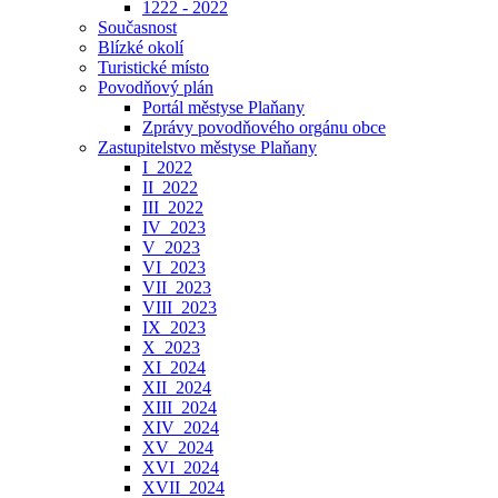
1222 - 2022
Současnost
Blízké okolí
Turistické místo
Povodňový plán
Portál městyse Plaňany
Zprávy povodňového orgánu obce
Zastupitelstvo městyse Plaňany
I_2022
II_2022
III_2022
IV_2023
V_2023
VI_2023
VII_2023
VIII_2023
IX_2023
X_2023
XI_2024
XII_2024
XIII_2024
XIV_2024
XV_2024
XVI_2024
XVII_2024