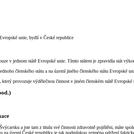
 Evropské unie, bydlí v České republice
uze v jednom státě Evropské unie. Tímto státem je zpravidla stát výko
ednoho členského státu a na území jiného členského státu Evropské uni
, který provozuje výdělečnou činnost v jiném členském státě Evropské 
pod.)
uace
ýcarsku a jste tam z titulu své činnosti zdravotně pojištěni, máte spol
ku na území České republiky je tak podmínkou zejména udržení faktick