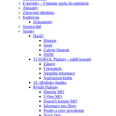
E-kroniky - Vstupme spolu do minulosti
Aktuality
Zdravotní středisko
Knihovna
Dokumenty
Sportoviště
Spolky
Hasiči
Historie
Sport
Galerie činnosti
JSDH
TJ SOKOL Plaňany - oddíl kopané
Zápasy
Fotogalerie
Aktuální informace
Současnost klubu
19. středisko Junáka
Rybáři Plaňany
Historie MO
Výbor MO
Dozorčí komise MO
Informace pro členy
Prodej a ceny povolenek
Nový člen