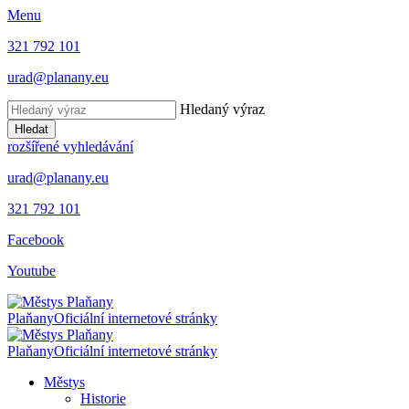
Menu
321 792 101
urad@planany.eu
Hledaný výraz
Hledat
rozšířené vyhledávání
urad@planany.eu
321 792 101
Facebook
Youtube
Plaňany
Oficiální internetové stránky
Plaňany
Oficiální internetové stránky
Městys
Historie