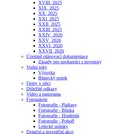
XVIII_2025
XIX_2025
XX_2025
XXI_2025
XXII_2025
XXIII_2025
XXIV_2026
XXV_2026
XXVI_2026
XXVII_2026
Územně plánovací dokumentace
Zásady pro spolupráci s investory
Vodní toky
Výrovka
Blinecký potok
Firmy v obci
Důležité odkazy
Video a panorama
Fotogalerie
Fotografie - Plaňany
Fotografie - Blinka
Fotografie - Hradenín
Fotografie - Poboří
Letecké snímky
Dotační a investiční akce