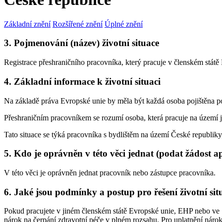
Základní znění
Rozšířené znění
Úplné znění
3. Pojmenování (název) životní situace
Registrace přeshraničního pracovníka, který pracuje v členském státě
4. Základní informace k životní situaci
Na základě práva Evropské unie by měla být každá osoba pojištěna po
Přeshraničním pracovníkem se rozumí osoba, která pracuje na území j
Tato situace se týká pracovníka s bydlištěm na území České republiky
5. Kdo je oprávněn v této věci jednat (podat žádost a
V této věci je oprávněn jednat pracovník nebo zástupce pracovníka.
6. Jaké jsou podmínky a postup pro řešení životní sit
Pokud pracujete v jiném členském státě Evropské unie, EHP nebo ve Šv
nárok na čerpání zdravotní péče v plném rozsahu. Pro uplatnění náro