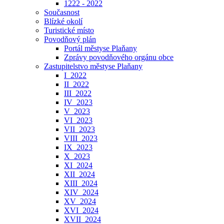
1222 - 2022
Současnost
Blízké okolí
Turistické místo
Povodňový plán
Portál městyse Plaňany
Zprávy povodňového orgánu obce
Zastupitelstvo městyse Plaňany
I_2022
II_2022
III_2022
IV_2023
V_2023
VI_2023
VII_2023
VIII_2023
IX_2023
X_2023
XI_2024
XII_2024
XIII_2024
XIV_2024
XV_2024
XVI_2024
XVII_2024