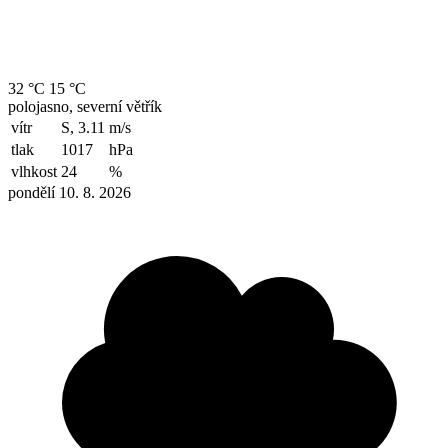
32 °C
15 °C
polojasno, severní větřík
vítr
S, 3.11
m/s
tlak
1017
hPa
vlhkost
24
%
pondělí 10. 8. 2026