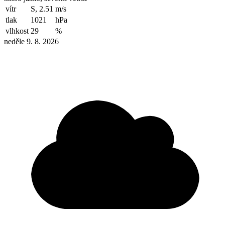
vítr
S, 2.51
m/s
tlak
1021
hPa
vlhkost
29
%
neděle 9. 8. 2026