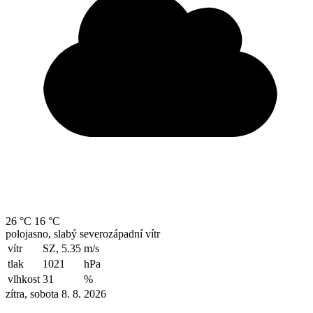
26 °C
16 °C
polojasno, slabý severozápadní vítr
vítr
SZ, 5.35
m/s
tlak
1021
hPa
vlhkost
31
%
zítra, sobota 8. 8. 2026