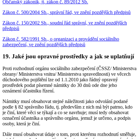
Občanský zákoník, tj. zákon č. 89/2012 Sb.
Zákon č. 500/2004 Sb., správní řád, ve znění pozdějších předpisů
Zákon č. 150/2002 Sb., soudní řád správní, ve znění pozdějších
předpisů
Zákon č. 582/1991 Sb., o organizaci a provádění sociálního
zabezpečení, ve znění pozdějších předpisů
19. Jaké jsou opravné prostředky a jak se uplatňují
Proti rozhodnutí orgánu sociálního zabezpečení (ČSSZ/ Ministerstva
obrany/ Ministerstva vnitra/ Ministerstva spravedlnosti) ve věcech
důchodového pojištění lze od 1.1.2010 jako řádný opravný
prostředek podat písemné námitky do 30 dnů ode dne jeho
oznámení účastníku řízení.
Námitky musí obsahovat stejné náležitosti jako odvolání podané
podle § 82 správního řádu, tj. především z nich má být patrno, kdo
je činí, které věci se týkají a co se navrhuje; musí tedy obsahovat
označení účastníka a správního orgánu, jemuž je určeno, a podpis
osoby, která je činí.
Dále musí obsahovat údaje o tom, proti kterému rozhodnutí směřuje,