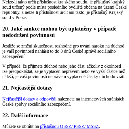
Nelze-li takto určit příslušnost krajského soudu, je příslušný krajský
soud určený podle místa posledního bydliště občana na území České
republiky, a nelze-li příslušnost určit ani takto, je příslušný Krajský
soud v Praze.
20. Jaké sankce mohou být uplatněny v případě
nedodržení povinností
Jestliže se změní skutečnosti rozhodné pro trvání nároku na důchod,
je vaší povinností nahlásit to do 8 dnů České správě sociálního
zabezpečení.
V případě, že přijmete důchod nebo jeho část, ačkoliv z okolností
lze předpokládat, že je vyplacen neprávem nebo ve vyšší částce než
náleží, je vaší povinností neprávem vyplacené částky důchodu vrátit.
21. Nejčastější dotazy
Nejčastější dotazy a odpovědi
naleznete na internetových stránkách
České správy sociálního zabezpečení.
22. Další informace
Můžete se obrátit na
příslušnou OSSZ/ PSSZ/ MSSZ
.