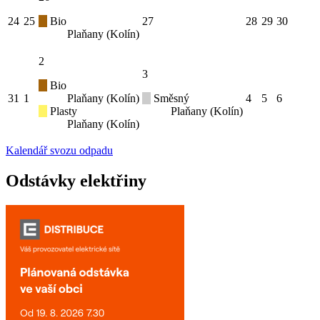
24
25
Bio
27
28
29
30
Plaňany (Kolín)
2
3
Bio
31
1
Plaňany (Kolín)
Směsný
4
5
6
Plasty
Plaňany (Kolín)
Plaňany (Kolín)
Kalendář svozu odpadu
Odstávky elektřiny