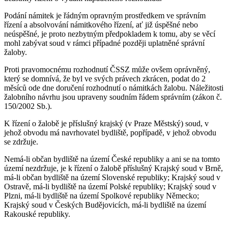
Podání námitek je řádným opravným prostředkem ve správním
řízení a absolvování námitkového řízení, ať již úspěšné nebo
neúspěšné, je proto nezbytným předpokladem k tomu, aby se věcí
mohl zabývat soud v rámci případné později uplatněné správní
žaloby.
Proti pravomocnému rozhodnutí ČSSZ může ovšem oprávněný,
který se domnívá, že byl ve svých právech zkrácen, podat do 2
měsíců ode dne doručení rozhodnutí o námitkách žalobu. Náležitosti
žalobního návrhu jsou upraveny soudním řádem správním (zákon č.
150/2002 Sb.).
K řízení o žalobě je příslušný krajský (v Praze Městský) soud, v
jehož obvodu má navrhovatel bydliště, popřípadě, v jehož obvodu
se zdržuje.
Nemá-li občan bydliště na území České republiky a ani se na tomto
území nezdržuje, je k řízení o žalobě příslušný Krajský soud v Brně,
má-li občan bydliště na území Slovenské republiky; Krajský soud v
Ostravě, má-li bydliště na území Polské republiky; Krajský soud v
Plzni, má-li bydliště na území Spolkové republiky Německo;
Krajský soud v Českých Budějovicích, má-li bydliště na území
Rakouské republiky.