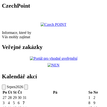
CzechPoint
Informace, které by
Vás mohly zajímat
Veřejné zakázky
Kalendář akcí
Srpen
2026
Po
Út
St
Čt
Pá
So
Ne
27
28
29
30
31
1
2
3
4
5
6
7
8
9