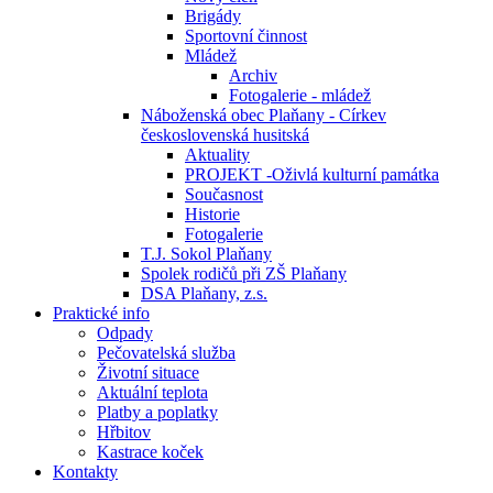
Brigády
Sportovní činnost
Mládež
Archiv
Fotogalerie - mládež
Náboženská obec Plaňany - Církev
československá husitská
Aktuality
PROJEKT -Oživlá kulturní památka
Současnost
Historie
Fotogalerie
T.J. Sokol Plaňany
Spolek rodičů při ZŠ Plaňany
DSA Plaňany, z.s.
Praktické info
Odpady
Pečovatelská služba
Životní situace
Aktuální teplota
Platby a poplatky
Hřbitov
Kastrace koček
Kontakty