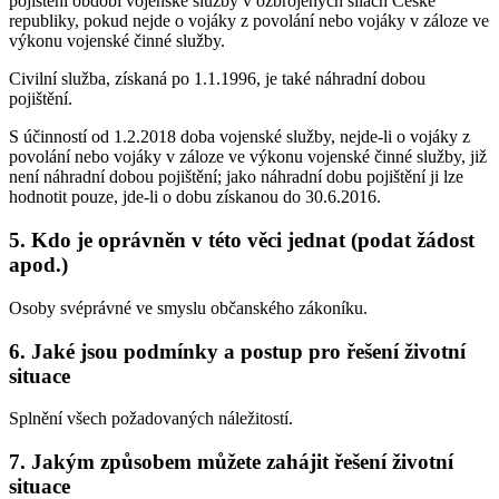
pojištění období vojenské služby v ozbrojených silách České
republiky, pokud nejde o vojáky z povolání nebo vojáky v záloze ve
výkonu vojenské činné služby.
Civilní služba, získaná po 1.1.1996, je také náhradní dobou
pojištění.
S účinností od 1.2.2018 doba vojenské služby, nejde-li o vojáky z
povolání nebo vojáky v záloze ve výkonu vojenské činné služby, již
není náhradní dobou pojištění; jako náhradní dobu pojištění ji lze
hodnotit pouze, jde-li o dobu získanou do 30.6.2016.
5. Kdo je oprávněn v této věci jednat (podat žádost
apod.)
Osoby svéprávné ve smyslu občanského zákoníku.
6. Jaké jsou podmínky a postup pro řešení životní
situace
Splnění všech požadovaných náležitostí.
7. Jakým způsobem můžete zahájit řešení životní
situace