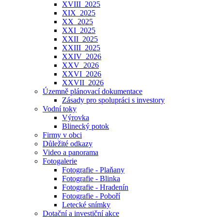
XVIII_2025
XIX_2025
XX_2025
XXI_2025
XXII_2025
XXIII_2025
XXIV_2026
XXV_2026
XXVI_2026
XXVII_2026
Územně plánovací dokumentace
Zásady pro spolupráci s investory
Vodní toky
Výrovka
Blinecký potok
Firmy v obci
Důležité odkazy
Video a panorama
Fotogalerie
Fotografie - Plaňany
Fotografie - Blinka
Fotografie - Hradenín
Fotografie - Poboří
Letecké snímky
Dotační a investiční akce