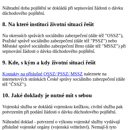
Náhradní doba pojištění se dokládá při sepisování žádosti o dávku
důchodového pojištění.
8. Na které instituci životní situaci řešit
Na okresních správách sociálního zabezpečení (dále též "OSSZ"),
Pražské správě sociálního zabezpečení (dále též "PSSZ") nebo
Městské správě sociálního zabezpečení Brno (dále též "MSSZ") při
sepisování žádosti o dávku důchodového pojištění.
9. Kde, s kým a kdy životní situaci řešit
Kontakty na příslušné OSSZ/ PSSZ/ MSSZ
naleznete na
internetových stránkách České správy sociálního zabezpečení (dále
též "ČSSZ").
10. Jaké doklady je nutné mít s sebou
Vojenská služba se dokládá vojenskou knížkou, civilní služba pak
potvrzením při podání žádosti o dávku důchodového pojištění.
Náhradní doklad - potvrzení o výkonu vojenské služby vydávají
příslušné vojenské orgány (vojenská velitelství). Nemají-li tyto