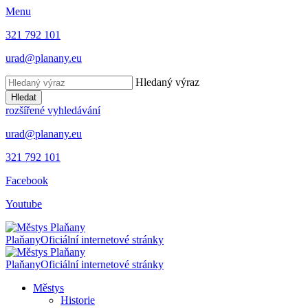
Menu
321 792 101
urad@planany.eu
Hledaný výraz
Hledat
rozšířené vyhledávání
urad@planany.eu
321 792 101
Facebook
Youtube
Plaňany
Oficiální internetové stránky
Plaňany
Oficiální internetové stránky
Městys
Historie