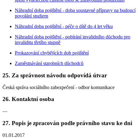
Náhradní doba pojištění - doba soustavné přípravy na budoucí
povolání studiem
Náhradní doba pojištění - péče o dítě do 4 let věku
Náhradní doba pojištění - pobírání invalidního důchodu pro
invaliditu třetího stupně
Prokazování chybějících dob pojištění
Zaměstnávání starobních důchodců
25. Za správnost návodu odpovídá útvar
Česká správa sociálního zabezpečení - odbor komunikace
26. Kontaktní osoba
—
27. Popis je zpracován podle právního stavu ke dni
01.01.2017