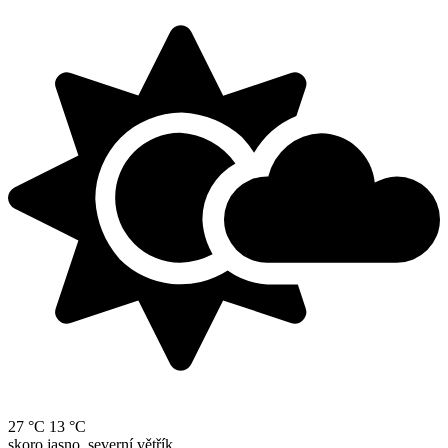
27 °C
13 °C
skoro jasno, severní větřík