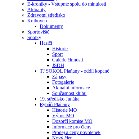
E-kroniky - Vstupme spolu do minulosti
Aktuality
Zdravotní středisko
Knihovna
Dokumenty
Sportoviště
Spolky
Hasiči
Historie
Sport
Galerie činnosti
JSDH
TJ SOKOL Plaňany - oddíl kopané
Zápasy
Fotogalerie
Aktuální informace
Současnost klubu
19. středisko Junáka
Rybáři Plaňany
Historie MO
Výbor MO
Dozorčí komise MO
Informace pro členy
Prodej a ceny povolenek
Nový člen