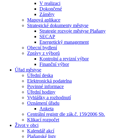
V realizaci
Dokončené
Záměry
Mapová aplikace
Strategické dokumenty městyse
Strategie rozvoje městyse Plaňany
SECAP
Energetický management
Obecní bydlení
Zprávy z výborů
Kontrolní a revizní výbor
Finanční výbor
Úřad městyse
Úřední deska
Elektronická podatelna
Povinné informace
Úřední hodiny
Vyhlášky a rozhodnutí
Oznámení úřadu
Anketa
Centrální registr dle zák.č. 159⁄2006 Sb.
Klikací rozpočet
Život v obci
Kalendář akcí
Plaňanské listy