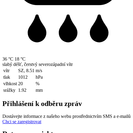
36 °C
18 °C
slabý déšť, čerstvý severozápadní vítr
vítr
SZ, 8.51
m/s
tlak
1012
hPa
vlhkost
20
%
srážky
1.92
mm
Přihlášení k odběru zpráv
Dostávejte informace z našeho webu prostřednictvím SMS a e-mailů
Chci se zaregistrovat