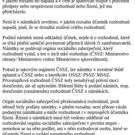
v jakém rozsahu ho napadá a v čem je spatřován rozpor s právními
předpisy nebo nesprávnost rozhodnutí nebo řízení, jež mu
předcházelo.
Není-li v námitkách uvedeno, v jakém rozsahu účastník rozhodnutí
napadá, platí, že se domáhá zrušení celého rozhodnutí.
Podání námitek nemá odkladný účinek, nejde-li o rozhodnutí, které
se týká plnění sankční povinnosti příjemců dávek či zaměstnavatelů.
Námitky se podávají orgánu sociálního zabezpečení, který
rozhodnutí vydal, a ten o nich také rozhoduje (ČSSZ/ Ministerstvo
obrany/ Ministerstvo vnitra/ Ministerstvo spravedlnosti).
Pokud je takovým orgánem ČSSZ, lze námitky v uvedené lhůtě
uplatnit u ČSSZ nebo u kterékoliv OSSZ/ PSSZ/ MSSZ.
Prvostupňová rozhodnutí ČSSZ tedy nenabývají právní moci
doručením, ale až uplynutím 30denní lhůty k podání námitek, resp.
doručením (oznámením) rozhodnutí ČSSZ o námitkách.
Orgán sociálního zabezpečení přezkoumává rozhodnutí, proti
němuž byly podány námitky, v plném rozsahu; není přitom vázán
podanými námitkami a může rozhodnout i v neprospěch účastníka
řízení. Řízení o námitkách musí být vedeno odděleně od
rozhodování orgánu sociálního zabezpečení v prvním stupni -
nemohou se na něm podílet, ani v něm rozhodovat osoby, které se
účastnily řízení o vydání napadeného rozhodnutí.