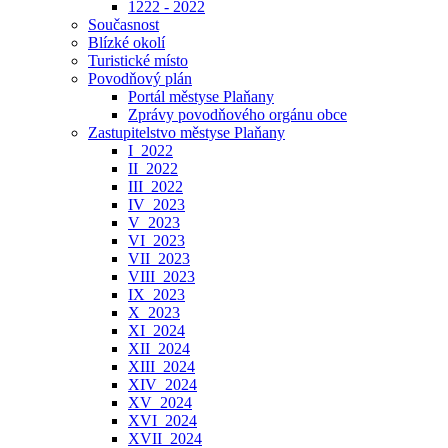
1222 - 2022
Současnost
Blízké okolí
Turistické místo
Povodňový plán
Portál městyse Plaňany
Zprávy povodňového orgánu obce
Zastupitelstvo městyse Plaňany
I_2022
II_2022
III_2022
IV_2023
V_2023
VI_2023
VII_2023
VIII_2023
IX_2023
X_2023
XI_2024
XII_2024
XIII_2024
XIV_2024
XV_2024
XVI_2024
XVII_2024