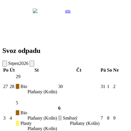
Svoz odpadu
Srpen
2026
Po
Út
St
Čt
Pá
So
Ne
29
27
28
Bio
30
31
1
2
Plaňany (Kolín)
5
6
Bio
3
4
Plaňany (Kolín)
Směsný
7
8
9
Plasty
Plaňany (Kolín)
Plaňany (Kolín)