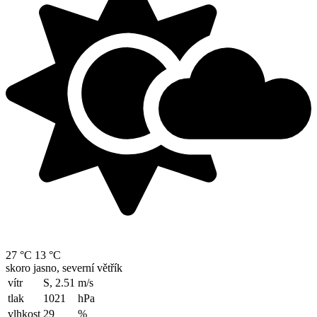
27 °C
13 °C
skoro jasno, severní větřík
vítr
S, 2.51
m/s
tlak
1021
hPa
vlhkost
29
%