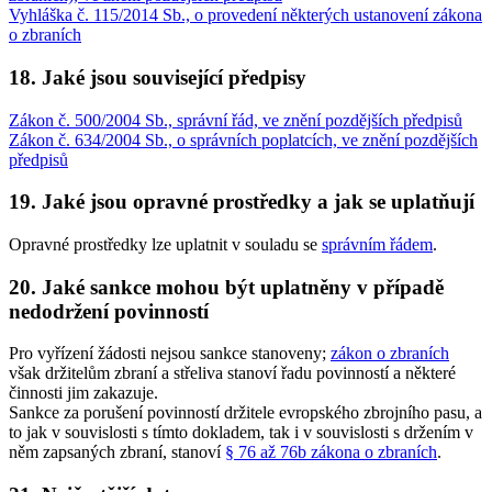
Vyhláška č. 115/2014 Sb., o provedení některých ustanovení zákona
o zbraních
18. Jaké jsou související předpisy
Zákon č. 500/2004 Sb., správní řád, ve znění pozdějších předpisů
Zákon č. 634/2004 Sb., o správních poplatcích, ve znění pozdějších
předpisů
19. Jaké jsou opravné prostředky a jak se uplatňují
Opravné prostředky lze uplatnit v souladu se
správním řádem
.
20. Jaké sankce mohou být uplatněny v případě
nedodržení povinností
Pro vyřízení žádosti nejsou sankce stanoveny;
zákon o zbraních
však držitelům zbraní a střeliva stanoví řadu povinností a některé
činnosti jim zakazuje.
Sankce za porušení povinností držitele evropského zbrojního pasu, a
to jak v souvislosti s tímto dokladem, tak i v souvislosti s držením v
něm zapsaných zbraní, stanoví
§ 76 až 76b zákona o zbraních
.