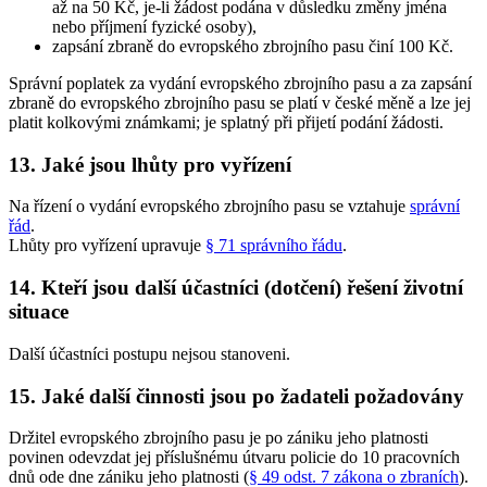
až na 50 Kč, je-li žádost podána v důsledku změny jména
nebo příjmení fyzické osoby),
zapsání zbraně do evropského zbrojního pasu činí 100 Kč.
Správní poplatek za vydání evropského zbrojního pasu a za zapsání
zbraně do evropského zbrojního pasu se platí v české měně a lze jej
platit kolkovými známkami; je splatný při přijetí podání žádosti.
13. Jaké jsou lhůty pro vyřízení
Na řízení o vydání evropského zbrojního pasu se vztahuje
správní
řád
.
Lhůty pro vyřízení upravuje
§ 71 správního řádu
.
14. Kteří jsou další účastníci (dotčení) řešení životní
situace
Další účastníci postupu nejsou stanoveni.
15. Jaké další činnosti jsou po žadateli požadovány
Držitel evropského zbrojního pasu je po zániku jeho platnosti
povinen odevzdat jej příslušnému útvaru policie do 10 pracovních
dnů ode dne zániku jeho platnosti (
§ 49 odst. 7 zákona o zbraních
).