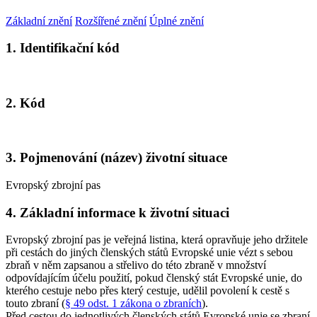
Základní znění
Rozšířené znění
Úplné znění
1. Identifikační kód
2. Kód
3. Pojmenování (název) životní situace
Evropský zbrojní pas
4. Základní informace k životní situaci
Evropský zbrojní pas je veřejná listina, která opravňuje jeho držitele
při cestách do jiných členských států Evropské unie vézt s sebou
zbraň v něm zapsanou a střelivo do této zbraně v množství
odpovídajícím účelu použití, pokud členský stát Evropské unie, do
kterého cestuje nebo přes který cestuje, udělil povolení k cestě s
touto zbraní (
§ 49 odst. 1 zákona o zbraních
).
Před cestou do jednotlivých členských států Evropské unie se zbraní