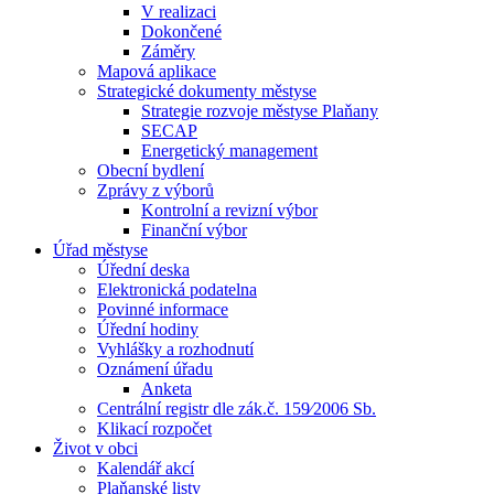
V realizaci
Dokončené
Záměry
Mapová aplikace
Strategické dokumenty městyse
Strategie rozvoje městyse Plaňany
SECAP
Energetický management
Obecní bydlení
Zprávy z výborů
Kontrolní a revizní výbor
Finanční výbor
Úřad městyse
Úřední deska
Elektronická podatelna
Povinné informace
Úřední hodiny
Vyhlášky a rozhodnutí
Oznámení úřadu
Anketa
Centrální registr dle zák.č. 159⁄2006 Sb.
Klikací rozpočet
Život v obci
Kalendář akcí
Plaňanské listy