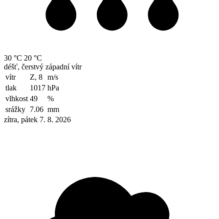
30 °C
20 °C
déšť, čerstvý západní vítr
vítr
Z, 8
m/s
tlak
1017
hPa
vlhkost
49
%
srážky
7.06
mm
zítra, pátek 7. 8. 2026