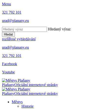
Menu
321 792 101
urad@planany.eu
Hledaný výraz
Hledat
rozšířené vyhledávání
urad@planany.eu
321 792 101
Facebook
Youtube
Plaňany
Oficiální internetové stránky
Plaňany
Oficiální internetové stránky
Městys
Historie