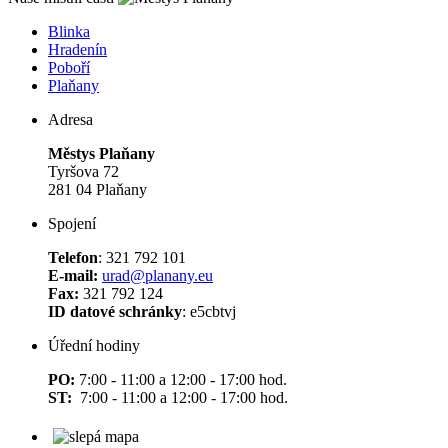
Blinka
Hradenín
Poboří
Plaňany
Adresa
Městys Plaňany
Tyršova 72
281 04 Plaňany
Spojení
Telefon
: 321 792 101
E-mail:
urad@planany.eu
Fax:
321 792 124
ID datové schránky
: e5cbtvj
Úřední hodiny
PO:
7:00 - 11:00 a 12:00 - 17:00 hod.
ST:
7:00 - 11:00 a 12:00 - 17:00 hod.