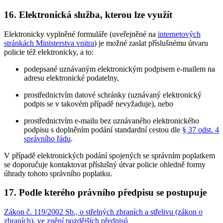
16. Elektronická služba, kterou lze využít
Elektronicky vyplněné formuláře (uveřejněné na
internetových
stránkách Ministerstva vnitra
) je možné zaslat příslušnému útvaru
policie též elektronicky, a to:
podepsané uznávaným elektronickým podpisem e-mailem na
adresu elektronické podatelny,
prostřednictvím datové schránky (uznávaný elektronický
podpis se v takovém případě nevyžaduje), nebo
prostřednictvím e-mailu bez uznávaného elektronického
podpisu s doplněním podání standardní cestou dle
§ 37 odst. 4
správního řádu
.
V případě elektronických podání spojených se správním poplatkem
se doporučuje kontaktovat příslušný útvar policie ohledně formy
úhrady tohoto správního poplatku.
17. Podle kterého právního předpisu se postupuje
Zákon č. 119/2002 Sb., o střelných zbraních a střelivu (zákon o
zbraních), ve znění pozdějších předpisů