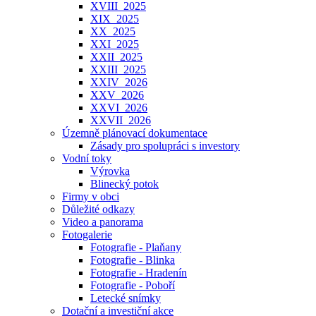
XVIII_2025
XIX_2025
XX_2025
XXI_2025
XXII_2025
XXIII_2025
XXIV_2026
XXV_2026
XXVI_2026
XXVII_2026
Územně plánovací dokumentace
Zásady pro spolupráci s investory
Vodní toky
Výrovka
Blinecký potok
Firmy v obci
Důležité odkazy
Video a panorama
Fotogalerie
Fotografie - Plaňany
Fotografie - Blinka
Fotografie - Hradenín
Fotografie - Poboří
Letecké snímky
Dotační a investiční akce