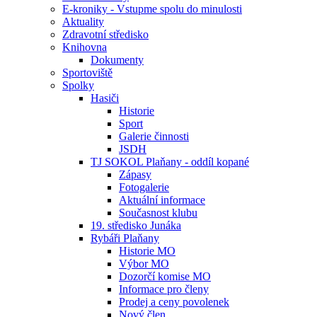
E-kroniky - Vstupme spolu do minulosti
Aktuality
Zdravotní středisko
Knihovna
Dokumenty
Sportoviště
Spolky
Hasiči
Historie
Sport
Galerie činnosti
JSDH
TJ SOKOL Plaňany - oddíl kopané
Zápasy
Fotogalerie
Aktuální informace
Současnost klubu
19. středisko Junáka
Rybáři Plaňany
Historie MO
Výbor MO
Dozorčí komise MO
Informace pro členy
Prodej a ceny povolenek
Nový člen