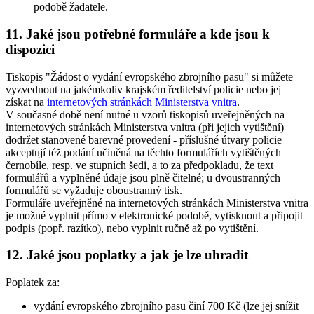
podobě žadatele.
11. Jaké jsou potřebné formuláře a kde jsou k
dispozici
Tiskopis "Žádost o vydání evropského zbrojního pasu" si můžete
vyzvednout na jakémkoliv krajském ředitelství policie nebo jej
získat na
internetových stránkách Ministerstva vnitra
.
V současné době není nutné u vzorů tiskopisů uveřejněných na
internetových stránkách Ministerstva vnitra (při jejich vytištění)
dodržet stanovené barevné provedení - příslušné útvary policie
akceptují též podání učiněná na těchto formulářích vytištěných
černobíle, resp. ve stupních šedi, a to za předpokladu, že text
formulářů a vyplněné údaje jsou plně čitelné; u dvoustranných
formulářů se vyžaduje oboustranný tisk.
Formuláře uveřejněné na internetových stránkách Ministerstva vnitra
je možné vyplnit přímo v elektronické podobě, vytisknout a připojit
podpis (popř. razítko), nebo vyplnit ručně až po vytištění.
12. Jaké jsou poplatky a jak je lze uhradit
Poplatek za:
vydání evropského zbrojního pasu činí 700 Kč (lze jej snížit