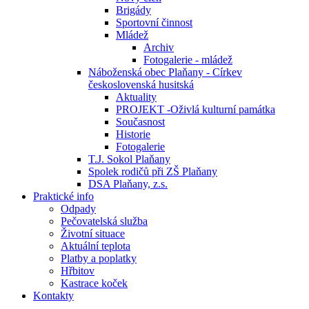
Brigády
Sportovní činnost
Mládež
Archiv
Fotogalerie - mládež
Náboženská obec Plaňany - Církev
československá husitská
Aktuality
PROJEKT -Oživlá kulturní památka
Současnost
Historie
Fotogalerie
T.J. Sokol Plaňany
Spolek rodičů při ZŠ Plaňany
DSA Plaňany, z.s.
Praktické info
Odpady
Pečovatelská služba
Životní situace
Aktuální teplota
Platby a poplatky
Hřbitov
Kastrace koček
Kontakty