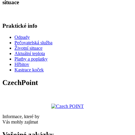
situace
Praktické info
Odpady
Pečovatelská služba
Životní situace
Aktuální teplota
Platby a poplatky
Hřbitov
Kastrace koček
CzechPoint
Informace, které by
Vás mohly zajímat
Veřejné zakázky