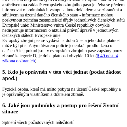
a střelivem na základě evropského zbrojního pasu je třeba se předem
informovat o podmínkách vstupu s tímto dokladem a se zbraněmi a
střelivem na území daného členského státu - informace mohou
poskytnout zejména zastupitelské úřady jednotlivých členských států
Evropské unie; Ministerstvo vnitra České republiky obvykle
nedisponuje informacemi o aktuální právní úpravě v jednotlivých
členských státech Evropské unie.
Evropský zbrojní pas se vydává na dobu 5 let a jeho doba platnosti
může být příslušným útvarem policie jedenkrát prodloužena o
dalších 5 let; pokud jsou v evropském zbrojním pase zapsány pouze
zbraně kategorie D, je doba platnosti obvykle 10 let (
§ 49 odst. 4
zákona o zbraních
).
5. Kdo je oprávněn v této věci jednat (podat žádost
apod.)
Fyzická osoba, která má místo pobytu na území České republiky a
je oprávněným vlastníkem a držitelem zbraně.
6. Jaké jsou podmínky a postup pro řešení životní
situace
Splnění všech požadovaných náležitostí.