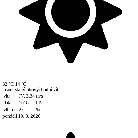
32 °C
14 °C
jasno, slabý jihovýchodní vítr
vítr
JV, 3.34
m/s
tlak
1018
hPa
vlhkost
27
%
pondělí 10. 8. 2026