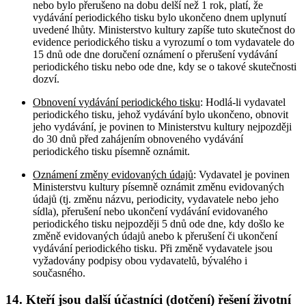
nebo bylo přerušeno na dobu delší než 1 rok, platí, že
vydávání periodického tisku bylo ukončeno dnem uplynutí
uvedené lhůty. Ministerstvo kultury zapíše tuto skutečnost do
evidence periodického tisku a vyrozumí o tom vydavatele do
15 dnů ode dne doručení oznámení o přerušení vydávání
periodického tisku nebo ode dne, kdy se o takové skutečnosti
dozví.
Obnovení vydávání periodického tisku
: Hodlá-li vydavatel
periodického tisku, jehož vydávání bylo ukončeno, obnovit
jeho vydávání, je povinen to Ministerstvu kultury nejpozději
do 30 dnů před zahájením obnoveného vydávání
periodického tisku písemně oznámit.
Oznámení změny evidovaných údajů
: Vydavatel je povinen
Ministerstvu kultury písemně oznámit změnu evidovaných
údajů (tj. změnu názvu, periodicity, vydavatele nebo jeho
sídla), přerušení nebo ukončení vydávání evidovaného
periodického tisku nejpozději 5 dnů ode dne, kdy došlo ke
změně evidovaných údajů anebo k přerušení či ukončení
vydávání periodického tisku. Při změně vydavatele jsou
vyžadovány podpisy obou vydavatelů, bývalého i
současného.
14. Kteří jsou další účastníci (dotčení) řešení životní