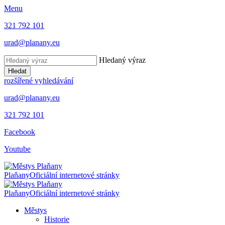
Menu
321 792 101
urad@planany.eu
Hledaný výraz
Hledat
rozšířené vyhledávání
urad@planany.eu
321 792 101
Facebook
Youtube
Plaňany
Oficiální internetové stránky
Plaňany
Oficiální internetové stránky
Městys
Historie