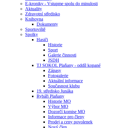
E-kroniky - Vstupme spolu do minulosti
Aktuality
Zdravotní středisko
Knihovna
Dokumenty
Sportoviště
Spolky
Hasiči
Historie
Sport
Galerie činnosti
JSDH
TJ SOKOL Plaňany - oddíl kopané
Zápasy
Fotogalerie
Aktuální informace
Současnost klubu
19. středisko Junáka
Rybáři Plaňany
Historie MO
Výbor MO
Dozorčí komise MO
Informace pro členy
Prodej a ceny povolenek
Nový člen