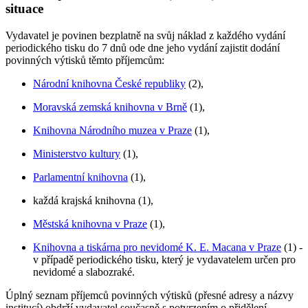
situace
Vydavatel je povinen bezplatně na svůj náklad z každého vydání
periodického tisku do 7 dnů ode dne jeho vydání zajistit dodání
povinných výtisků těmto příjemcům:
Národní knihovna České republiky
(2),
Moravská zemská knihovna v Brně
(1),
Knihovna Národního muzea v Praze
(1),
Ministerstvo kultury
(1),
Parlamentní knihovna
(1),
každá krajská knihovna (1),
Městská knihovna v Praze
(1),
Knihovna a tiskárna pro nevidomé K. E. Macana v Praze
(1) -
v případě periodického tisku, který je vydavatelem určen pro
nevidomé a slabozraké.
Úplný seznam příjemců povinných výtisků (přesné adresy a názvy
institucí) obdrží vydavatel současně s potvrzením o přidělení