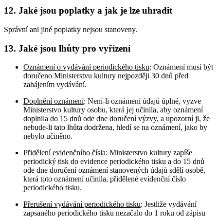
12. Jaké jsou poplatky a jak je lze uhradit
Správní ani jiné poplatky nejsou stanoveny.
13. Jaké jsou lhůty pro vyřízení
Oznámení o vydávání periodického tisku
: Oznámení musí být
doručeno Ministerstvu kultury nejpozději 30 dnů před
zahájením vydávání.
Doplnění oznámení
: Není-li oznámení údajů úplné, vyzve
Ministerstvo kultury osobu, která jej učinila, aby oznámení
doplnila do 15 dnů ode dne doručení výzvy, a upozorní ji, že
nebude-li tato lhůta dodržena, hledí se na oznámení, jako by
nebylo učiněno.
Přidělení evidenčního čísla
: Ministerstvo kultury zapíše
periodický tisk do evidence periodického tisku a do 15 dnů
ode dne doručení oznámení stanovených údajů sdělí osobě,
která toto oznámení učinila, přidělené evidenční číslo
periodického tisku.
Přerušení vydávání periodického tisku
: Jestliže vydávání
zapsaného periodického tisku nezačalo do 1 roku od zápisu