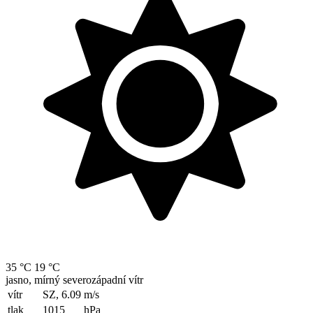
35 °C
19 °C
jasno, mírný severozápadní vítr
vítr
SZ, 6.09
m/s
tlak
1015
hPa