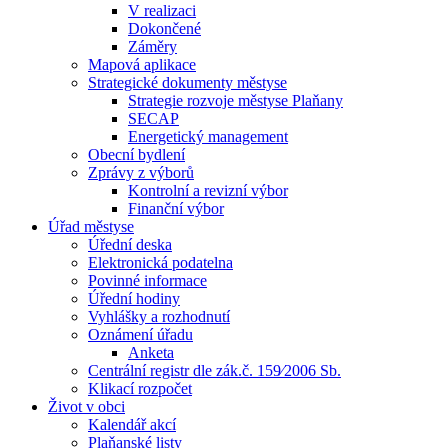
V realizaci
Dokončené
Záměry
Mapová aplikace
Strategické dokumenty městyse
Strategie rozvoje městyse Plaňany
SECAP
Energetický management
Obecní bydlení
Zprávy z výborů
Kontrolní a revizní výbor
Finanční výbor
Úřad městyse
Úřední deska
Elektronická podatelna
Povinné informace
Úřední hodiny
Vyhlášky a rozhodnutí
Oznámení úřadu
Anketa
Centrální registr dle zák.č. 159⁄2006 Sb.
Klikací rozpočet
Život v obci
Kalendář akcí
Plaňanské listy