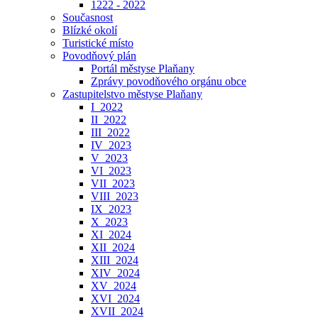
1222 - 2022
Současnost
Blízké okolí
Turistické místo
Povodňový plán
Portál městyse Plaňany
Zprávy povodňového orgánu obce
Zastupitelstvo městyse Plaňany
I_2022
II_2022
III_2022
IV_2023
V_2023
VI_2023
VII_2023
VIII_2023
IX_2023
X_2023
XI_2024
XII_2024
XIII_2024
XIV_2024
XV_2024
XVI_2024
XVII_2024