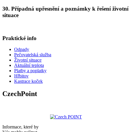
30. Případná upřesnění a poznámky k řešení životní
situace
Praktické info
Odpady
Pečovatelská služba
Životní situace
Aktuální teplota
Platby a poplatky
Hřbitov
Kastrace koček
CzechPoint
Informace, které by