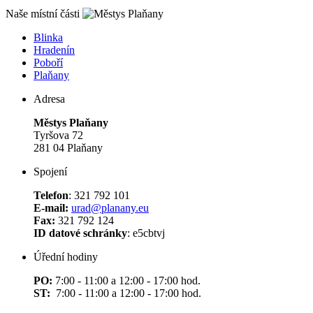
Naše místní části
Blinka
Hradenín
Poboří
Plaňany
Adresa
Městys Plaňany
Tyršova 72
281 04 Plaňany
Spojení
Telefon
: 321 792 101
E-mail:
urad@planany.eu
Fax:
321 792 124
ID datové schránky
: e5cbtvj
Úřední hodiny
PO:
7:00 - 11:00 a 12:00 - 17:00 hod.
ST:
7:00 - 11:00 a 12:00 - 17:00 hod.