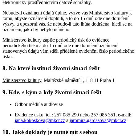
elektronicky prostřednictvím datové schránky.
Nebude-li oznámení údajů úplné, vyzve vás Ministerstvo kultury k
tomu, abyste oznámení doplnili, a to do 15 dnů ode dne doručení
výzvy, a upozorní vás, že nebude-li tato lhůta dodržena, hledí se na
oznámení, jako by nebylo učiněno.
Ministerstvo kultury zapíše periodický tisk do evidence
periodického tisku a do 15 dnů ode dne doručení oznámení
stanovených údajů vám sdělí přidělené evidenční číslo periodického
tisku.
8. Na které instituci životní situaci řešit
Ministerstvo kultury
, Maltézské náměstí 1, 118 11 Praha 1
9. Kde, s kým a kdy životní situaci řešit
Odbor médií a audiovize
Evidence tisku, tel.: 257 085 290 nebo 257 085 351, e-mail:
jana.kokoskova@mkcr.cz
a
jaromira.gardasova@mkcr.cz
10. Jaké doklady je nutné mít s sebou