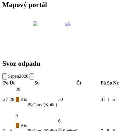
Mapový portál
Svoz odpadu
Srpen
2026
Po
Út
St
Čt
Pá
So
Ne
29
27
28
Bio
30
31
1
2
Plaňany (Kolín)
5
6
Bio
3
4
Plaňany (Kolín)
Směsný
7
8
9