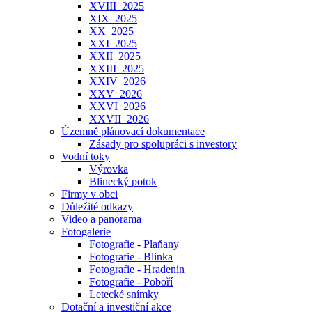
XVIII_2025
XIX_2025
XX_2025
XXI_2025
XXII_2025
XXIII_2025
XXIV_2026
XXV_2026
XXVI_2026
XXVII_2026
Územně plánovací dokumentace
Zásady pro spolupráci s investory
Vodní toky
Výrovka
Blinecký potok
Firmy v obci
Důležité odkazy
Video a panorama
Fotogalerie
Fotografie - Plaňany
Fotografie - Blinka
Fotografie - Hradenín
Fotografie - Poboří
Letecké snímky
Dotační a investiční akce