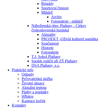
Brigády
Sportovní činnost
Mládež
Archiv
Fotogalerie - mládež
Náboženská obec Plaňany - Církev
československá husitská
Aktuality
PROJEKT -Oživlá kulturní památka
Současnost
Historie
Fotogalerie
T.J. Sokol Plaňany
Spolek rodičů při ZŠ Plaňany
DSA Plaňany, z.s.
Praktické info
Odpady
Pečovatelská služba
Životní situace
Aktuální teplota
Platby a poplatky
Hřbitov
Kastrace koček
Kontakty