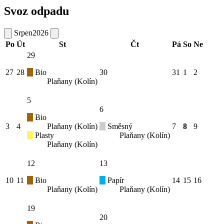
Svoz odpadu
Srpen
2026
Po
Út
St
Čt
Pá
So
Ne
29
27
28
Bio
30
31
1
2
Plaňany (Kolín)
5
6
Bio
3
4
Plaňany (Kolín)
Směsný
7
8
9
Plasty
Plaňany (Kolín)
Plaňany (Kolín)
12
13
10
11
Bio
Papír
14
15
16
Plaňany (Kolín)
Plaňany (Kolín)
19
20