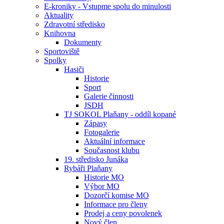
E-kroniky - Vstupme spolu do minulosti
Aktuality
Zdravotní středisko
Knihovna
Dokumenty
Sportoviště
Spolky
Hasiči
Historie
Sport
Galerie činnosti
JSDH
TJ SOKOL Plaňany - oddíl kopané
Zápasy
Fotogalerie
Aktuální informace
Současnost klubu
19. středisko Junáka
Rybáři Plaňany
Historie MO
Výbor MO
Dozorčí komise MO
Informace pro členy
Prodej a ceny povolenek
Nový člen