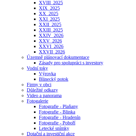
XVIII_2025
XIX_2025
XX_2025
XXI_2025
XXII_2025
XXIII_2025
XXIV_2026
XXV_2026
XXVI_2026
XXVII_2026
Územně plánovací dokumentace
Zásady pro spolupráci s investory
Vodní toky
Výrovka
Blinecký potok
Firmy v obci
Důležité odkazy
Video a panorama
Fotogalerie
Fotografie - Plaňany
Fotografie - Blinka
Fotografie - Hradenín
Fotografie - Poboří
Letecké snímky
Dotační a investiční akce