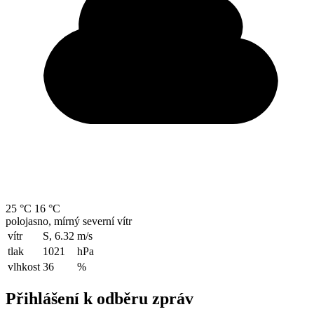
25 °C
16 °C
polojasno, mírný severní vítr
vítr
S, 6.32
m/s
tlak
1021
hPa
vlhkost
36
%
Přihlášení k odběru zpráv