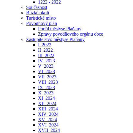
1222 - 2022
Současnost
Blízké okolí
Turistické místo
Povodňový plán
Portál městyse Plaňany
Zprávy povodňového orgánu obce
Zastupitelstvo městyse Plaňany
I_2022
II_2022
III_2022
IV_2023
V_2023
VI_2023
VII_2023
VIII_2023
IX_2023
X_2023
XI_2024
XII_2024
XIII_2024
XIV_2024
XV_2024
XVI_2024
XVII_2024