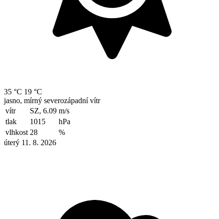
35 °C
19 °C
jasno, mírný severozápadní vítr
vítr
SZ, 6.09
m/s
tlak
1015
hPa
vlhkost
28
%
úterý 11. 8. 2026