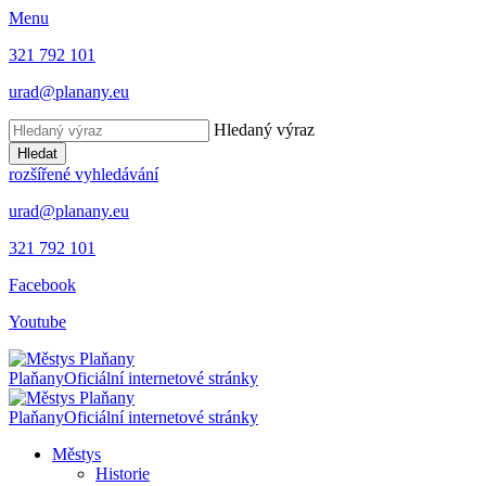
Menu
321 792 101
urad@planany.eu
Hledaný výraz
Hledat
rozšířené vyhledávání
urad@planany.eu
321 792 101
Facebook
Youtube
Plaňany
Oficiální internetové stránky
Plaňany
Oficiální internetové stránky
Městys
Historie