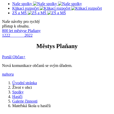
Naše spolky
Klikací rozpočet
ZŠ a MŠ
Naše návrhy pro rychlý
přístup k obsahu.
800 let městyse Plaňany
1222 2022
Městys Plaňany
Portál Občan+
Nová komunikace občanů se svým úřadem.
nahoru
Úvodní stránka
Život v obci
Spolky
Hasiči
Galerie činnosti
Mateřská škola u hasičů