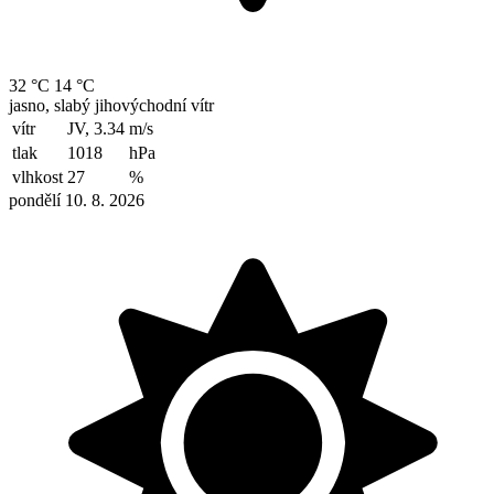
32 °C
14 °C
jasno, slabý jihovýchodní vítr
vítr
JV, 3.34
m/s
tlak
1018
hPa
vlhkost
27
%
pondělí 10. 8. 2026