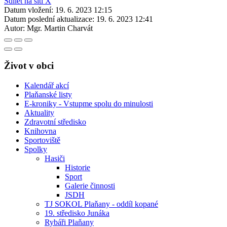
Sdílet na síti X
Datum vložení:
19. 6. 2023 12:15
Datum poslední aktualizace:
19. 6. 2023 12:41
Autor:
Mgr. Martin Charvát
Život v obci
Kalendář akcí
Plaňanské listy
E-kroniky - Vstupme spolu do minulosti
Aktuality
Zdravotní středisko
Knihovna
Sportoviště
Spolky
Hasiči
Historie
Sport
Galerie činnosti
JSDH
TJ SOKOL Plaňany - oddíl kopané
19. středisko Junáka
Rybáři Plaňany