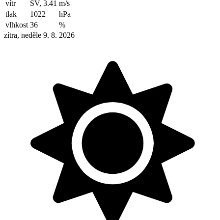
vítr
SV, 3.41
m/s
tlak
1022
hPa
vlhkost
36
%
zítra, neděle 9. 8. 2026