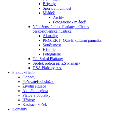
Brigády
Sportovní činnost
Mládež
Archiv
Fotogalerie - mládež
Náboženská obec Plaňany - Církev
československá husitská
Aktuality
PROJEKT -Oživlá kulturní památka
Současnost
Historie
Fotogalerie
T.J. Sokol Plaňany
Spolek rodičů při ZŠ Plaňany
DSA Plaňany, z.s.
Praktické info
Odpady
Pečovatelská služba
Životní situace
Aktuální teplota
Platby a poplatky
Hřbitov
Kastrace koček
Kontakty