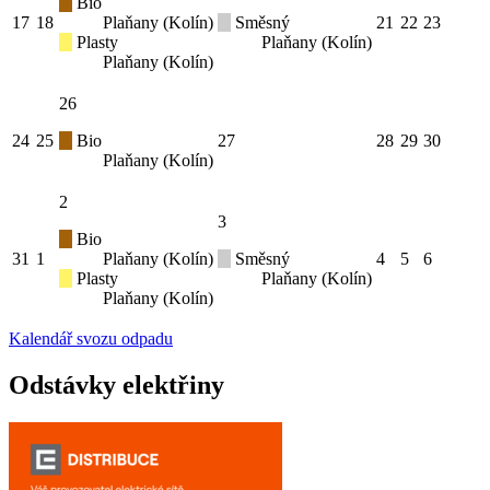
Bio
17
18
Plaňany (Kolín)
Směsný
21
22
23
Plasty
Plaňany (Kolín)
Plaňany (Kolín)
26
24
25
Bio
27
28
29
30
Plaňany (Kolín)
2
3
Bio
31
1
Plaňany (Kolín)
Směsný
4
5
6
Plasty
Plaňany (Kolín)
Plaňany (Kolín)
Kalendář svozu odpadu
Odstávky elektřiny