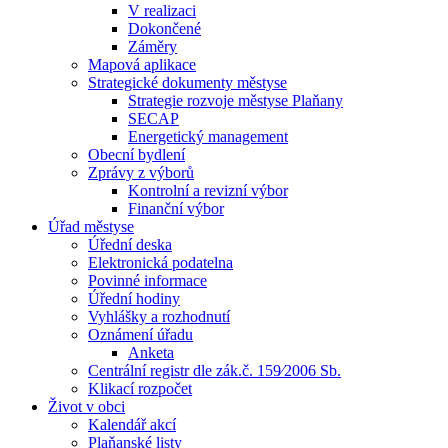
V realizaci
Dokončené
Záměry
Mapová aplikace
Strategické dokumenty městyse
Strategie rozvoje městyse Plaňany
SECAP
Energetický management
Obecní bydlení
Zprávy z výborů
Kontrolní a revizní výbor
Finanční výbor
Úřad městyse
Úřední deska
Elektronická podatelna
Povinné informace
Úřední hodiny
Vyhlášky a rozhodnutí
Oznámení úřadu
Anketa
Centrální registr dle zák.č. 159⁄2006 Sb.
Klikací rozpočet
Život v obci
Kalendář akcí
Plaňanské listy