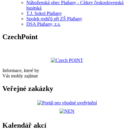
Náboženská obec Plaňany - Církev československá
husitská
T.J. Sokol Plaňany
Spolek rodičů při ZŠ Plaňany
DSA Plaňany, z.s.
CzechPoint
Informace, které by
Vás mohly zajímat
Veřejné zakázky
Kalendář akcí