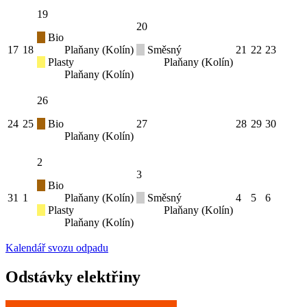
19
20
Bio
17
18
Plaňany (Kolín)
Směsný
21
22
23
Plasty
Plaňany (Kolín)
Plaňany (Kolín)
26
24
25
Bio
27
28
29
30
Plaňany (Kolín)
2
3
Bio
31
1
Plaňany (Kolín)
Směsný
4
5
6
Plasty
Plaňany (Kolín)
Plaňany (Kolín)
Kalendář svozu odpadu
Odstávky elektřiny