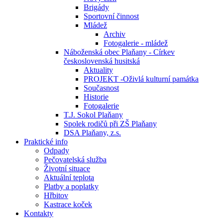
Brigády
Sportovní činnost
Mládež
Archiv
Fotogalerie - mládež
Náboženská obec Plaňany - Církev
československá husitská
Aktuality
PROJEKT -Oživlá kulturní památka
Současnost
Historie
Fotogalerie
T.J. Sokol Plaňany
Spolek rodičů při ZŠ Plaňany
DSA Plaňany, z.s.
Praktické info
Odpady
Pečovatelská služba
Životní situace
Aktuální teplota
Platby a poplatky
Hřbitov
Kastrace koček
Kontakty