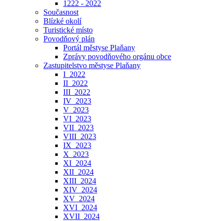
1222 - 2022
Současnost
Blízké okolí
Turistické místo
Povodňový plán
Portál městyse Plaňany
Zprávy povodňového orgánu obce
Zastupitelstvo městyse Plaňany
I_2022
II_2022
III_2022
IV_2023
V_2023
VI_2023
VII_2023
VIII_2023
IX_2023
X_2023
XI_2024
XII_2024
XIII_2024
XIV_2024
XV_2024
XVI_2024
XVII_2024