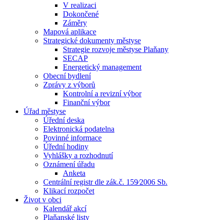
V realizaci
Dokončené
Záměry
Mapová aplikace
Strategické dokumenty městyse
Strategie rozvoje městyse Plaňany
SECAP
Energetický management
Obecní bydlení
Zprávy z výborů
Kontrolní a revizní výbor
Finanční výbor
Úřad městyse
Úřední deska
Elektronická podatelna
Povinné informace
Úřední hodiny
Vyhlášky a rozhodnutí
Oznámení úřadu
Anketa
Centrální registr dle zák.č. 159⁄2006 Sb.
Klikací rozpočet
Život v obci
Kalendář akcí
Plaňanské listy