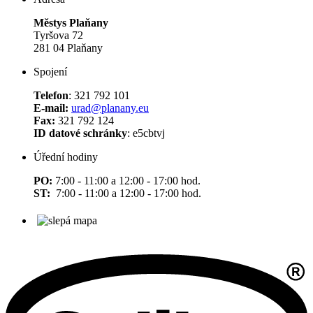
Městys Plaňany
Tyršova 72
281 04 Plaňany
Spojení
Telefon
: 321 792 101
E-mail:
urad@planany.eu
Fax:
321 792 124
ID datové schránky
: e5cbtvj
Úřední hodiny
PO:
7:00 - 11:00 a 12:00 - 17:00 hod.
ST:
7:00 - 11:00 a 12:00 - 17:00 hod.