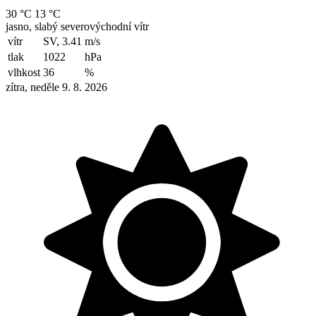
30 °C
13 °C
jasno, slabý severovýchodní vítr
vítr
SV, 3.41
m/s
tlak
1022
hPa
vlhkost
36
%
zítra, neděle 9. 8. 2026