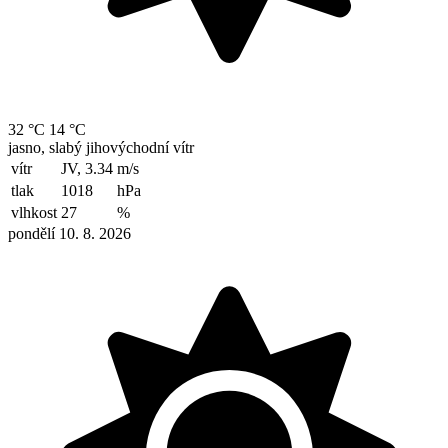
32 °C
14 °C
jasno, slabý jihovýchodní vítr
vítr
JV, 3.34
m/s
tlak
1018
hPa
vlhkost
27
%
pondělí 10. 8. 2026