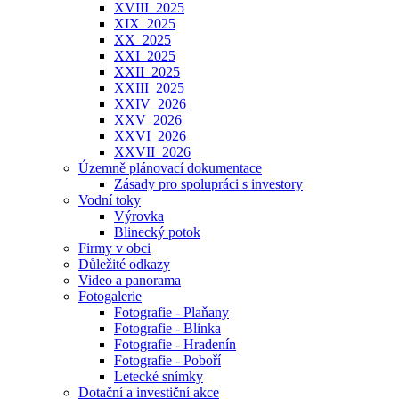
XVIII_2025
XIX_2025
XX_2025
XXI_2025
XXII_2025
XXIII_2025
XXIV_2026
XXV_2026
XXVI_2026
XXVII_2026
Územně plánovací dokumentace
Zásady pro spolupráci s investory
Vodní toky
Výrovka
Blinecký potok
Firmy v obci
Důležité odkazy
Video a panorama
Fotogalerie
Fotografie - Plaňany
Fotografie - Blinka
Fotografie - Hradenín
Fotografie - Poboří
Letecké snímky
Dotační a investiční akce