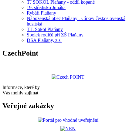
TJ SOKOL Plaňany - oddíl kopané
19. středisko Junáka
Rybáři Plaňany
Náboženská obec Plaňany - Církev československá
husitská
T.J. Sokol Plaňany
Spolek rodičů při ZŠ Plaňany
DSA Plaňany, z.s.
CzechPoint
Informace, které by
Vás mohly zajímat
Veřejné zakázky