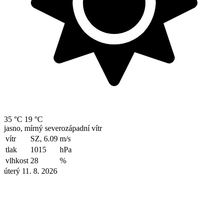
35 °C
19 °C
jasno, mírný severozápadní vítr
vítr
SZ, 6.09
m/s
tlak
1015
hPa
vlhkost
28
%
úterý 11. 8. 2026