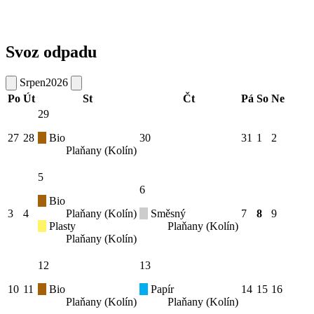
Svoz odpadu
Srpen
2026
Po
Út
St
Čt
Pá
So
Ne
29
27
28
Bio
30
31
1
2
Plaňany (Kolín)
5
6
Bio
3
4
Plaňany (Kolín)
Směsný
7
8
9
Plasty
Plaňany (Kolín)
Plaňany (Kolín)
12
13
10
11
Bio
Papír
14
15
16
Plaňany (Kolín)
Plaňany (Kolín)