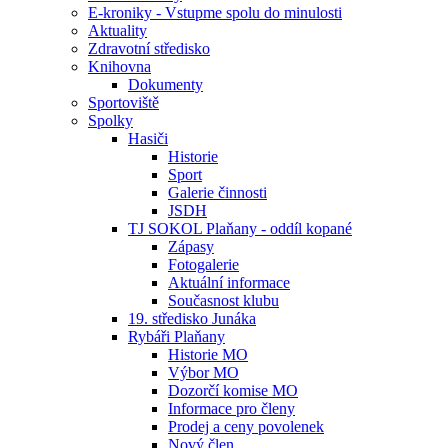
E-kroniky - Vstupme spolu do minulosti
Aktuality
Zdravotní středisko
Knihovna
Dokumenty
Sportoviště
Spolky
Hasiči
Historie
Sport
Galerie činnosti
JSDH
TJ SOKOL Plaňany - oddíl kopané
Zápasy
Fotogalerie
Aktuální informace
Současnost klubu
19. středisko Junáka
Rybáři Plaňany
Historie MO
Výbor MO
Dozorčí komise MO
Informace pro členy
Prodej a ceny povolenek
Nový člen