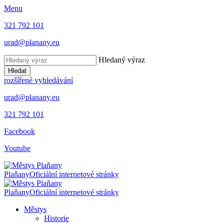
Menu
321 792 101
urad@planany.eu
Hledaný výraz
Hledat
rozšířené vyhledávání
urad@planany.eu
321 792 101
Facebook
Youtube
Plaňany
Oficiální internetové stránky
Plaňany
Oficiální internetové stránky
Městys
Historie