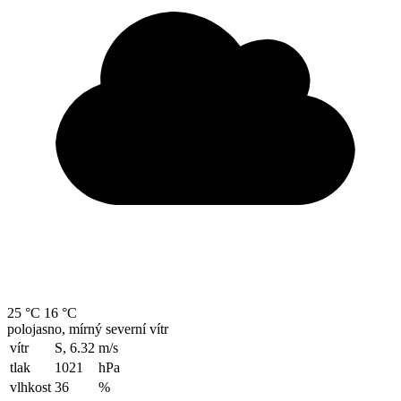
25 °C
16 °C
polojasno, mírný severní vítr
vítr
S, 6.32
m/s
tlak
1021
hPa
vlhkost
36
%