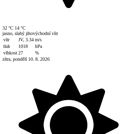
32 °C
14 °C
jasno, slabý jihovýchodní vítr
vítr
JV, 3.34
m/s
tlak
1018
hPa
vlhkost
27
%
zítra, pondělí 10. 8. 2026