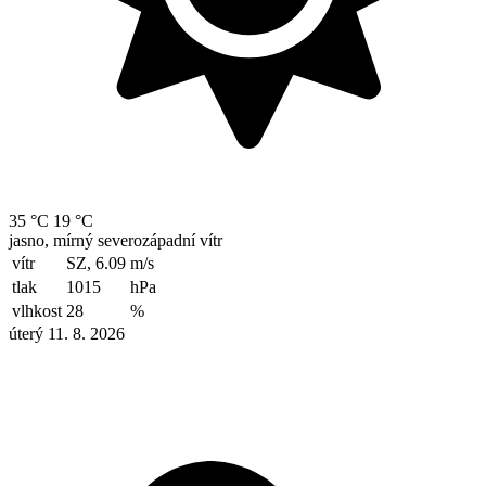
35 °C
19 °C
jasno, mírný severozápadní vítr
vítr
SZ, 6.09
m/s
tlak
1015
hPa
vlhkost
28
%
úterý 11. 8. 2026