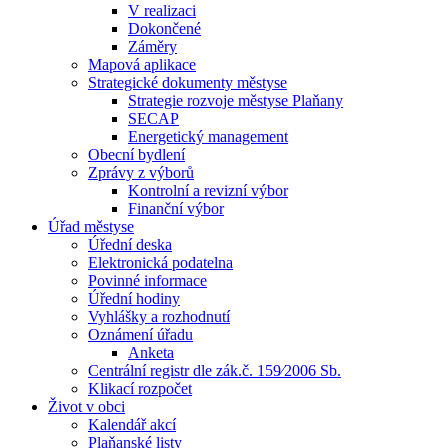
V realizaci
Dokončené
Záměry
Mapová aplikace
Strategické dokumenty městyse
Strategie rozvoje městyse Plaňany
SECAP
Energetický management
Obecní bydlení
Zprávy z výborů
Kontrolní a revizní výbor
Finanční výbor
Úřad městyse
Úřední deska
Elektronická podatelna
Povinné informace
Úřední hodiny
Vyhlášky a rozhodnutí
Oznámení úřadu
Anketa
Centrální registr dle zák.č. 159⁄2006 Sb.
Klikací rozpočet
Život v obci
Kalendář akcí
Plaňanské listy