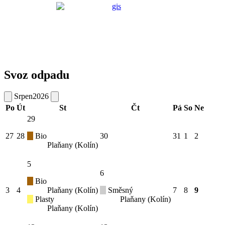
Svoz odpadu
Srpen
2026
Po
Út
St
Čt
Pá
So
Ne
29
27
28
Bio
30
31
1
2
Plaňany (Kolín)
5
6
Bio
3
4
Plaňany (Kolín)
Směsný
7
8
9
Plasty
Plaňany (Kolín)
Plaňany (Kolín)