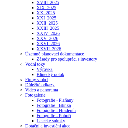
XVIII_2025
XIX_2025
XX_2025
XXI_2025
XXII_2025
XXIII_2025
XXIV_2026
XXV_2026
XXVI_2026
XXVII_2026
Územně plánovací dokumentace
Zásady pro spolupráci s investory
Vodní toky
Výrovka
Blinecký potok
Firmy v obci
Důležité odkazy
Video a panorama
Fotogalerie
Fotografie - Plaňany
Fotografie - Blinka
Fotografie - Hradenín
Fotografie - Poboří
Letecké snímky
Dotační a investiční akce