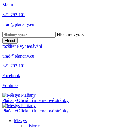
Menu
321 792 101
urad@planany.eu
Hledaný výraz
Hledat
rozšířené vyhledávání
urad@planany.eu
321 792 101
Facebook
Youtube
Plaňany
Oficiální internetové stránky
Plaňany
Oficiální internetové stránky
Městys
Historie