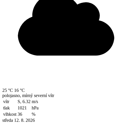
25 °C
16 °C
polojasno, mírný severní vítr
vítr
S, 6.32
m/s
tlak
1021
hPa
vlhkost
36
%
středa 12. 8. 2026