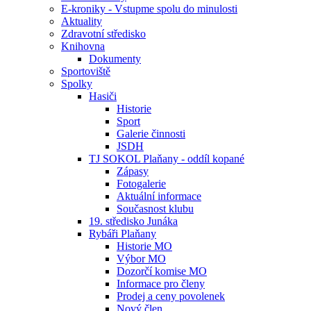
E-kroniky - Vstupme spolu do minulosti
Aktuality
Zdravotní středisko
Knihovna
Dokumenty
Sportoviště
Spolky
Hasiči
Historie
Sport
Galerie činnosti
JSDH
TJ SOKOL Plaňany - oddíl kopané
Zápasy
Fotogalerie
Aktuální informace
Současnost klubu
19. středisko Junáka
Rybáři Plaňany
Historie MO
Výbor MO
Dozorčí komise MO
Informace pro členy
Prodej a ceny povolenek
Nový člen