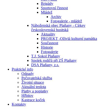
Brigády
Sportovní činnost
Mládež
Archiv
Fotogalerie - mládež
Náboženská obec Plaňany - Církev
československá husitská
Aktuality
PROJEKT -Oživlá kulturní památka
Současnost
Historie
Fotogalerie
T.J. Sokol Plaňany
Spolek rodičů při ZŠ Plaňany
DSA Plaňany, z.s.
Praktické info
Odpady
Pečovatelská služba
Životní situace
Aktuální teplota
Platby a poplatky
Hřbitov
Kastrace koček
Kontakty