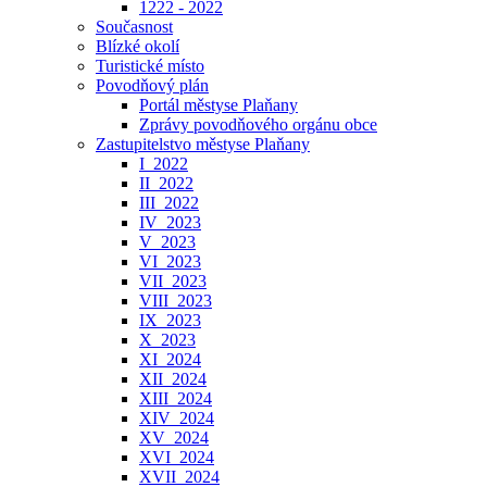
1222 - 2022
Současnost
Blízké okolí
Turistické místo
Povodňový plán
Portál městyse Plaňany
Zprávy povodňového orgánu obce
Zastupitelstvo městyse Plaňany
I_2022
II_2022
III_2022
IV_2023
V_2023
VI_2023
VII_2023
VIII_2023
IX_2023
X_2023
XI_2024
XII_2024
XIII_2024
XIV_2024
XV_2024
XVI_2024
XVII_2024