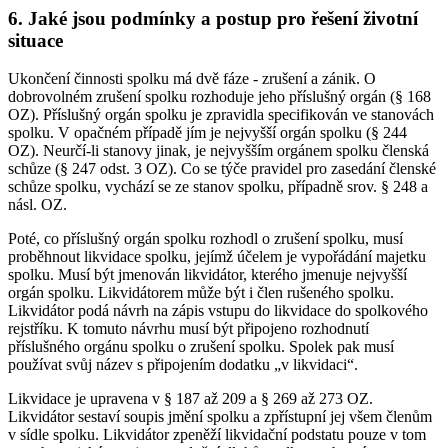
6. Jaké jsou podmínky a postup pro řešení životní
situace
Ukončení činnosti spolku má dvě fáze - zrušení a zánik. O
dobrovolném zrušení spolku rozhoduje jeho příslušný orgán (§ 168
OZ). Příslušný orgán spolku je zpravidla specifikován ve stanovách
spolku. V opačném případě jím je nejvyšší orgán spolku (§ 244
OZ). Neurčí-li stanovy jinak, je nejvyšším orgánem spolku členská
schůze (§ 247 odst. 3 OZ). Co se týče pravidel pro zasedání členské
schůze spolku, vychází se ze stanov spolku, případně srov. § 248 a
násl. OZ.
Poté, co příslušný orgán spolku rozhodl o zrušení spolku, musí
proběhnout likvidace spolku, jejímž účelem je vypořádání majetku
spolku. Musí být jmenován likvidátor, kterého jmenuje nejvyšší
orgán spolku. Likvidátorem může být i člen rušeného spolku.
Likvidátor podá návrh na zápis vstupu do likvidace do spolkového
rejstříku. K tomuto návrhu musí být připojeno rozhodnutí
příslušného orgánu spolku o zrušení spolku. Spolek pak musí
používat svůj název s připojením dodatku „v likvidaci“.
Likvidace je upravena v § 187 až 209 a § 269 až 273 OZ.
Likvidátor sestaví soupis jmění spolku a zpřístupní jej všem členům
v sídle spolku. Likvidátor zpeněží likvidační podstatu pouze v tom