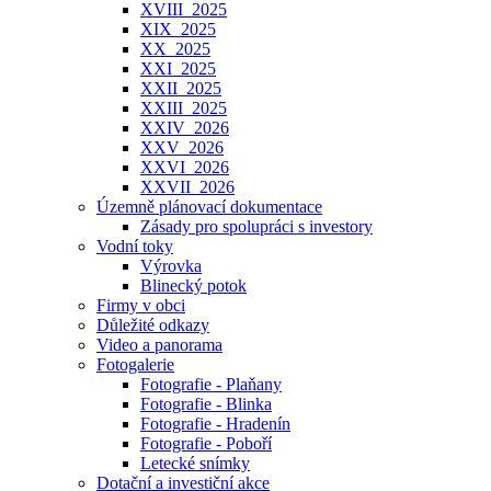
XVIII_2025
XIX_2025
XX_2025
XXI_2025
XXII_2025
XXIII_2025
XXIV_2026
XXV_2026
XXVI_2026
XXVII_2026
Územně plánovací dokumentace
Zásady pro spolupráci s investory
Vodní toky
Výrovka
Blinecký potok
Firmy v obci
Důležité odkazy
Video a panorama
Fotogalerie
Fotografie - Plaňany
Fotografie - Blinka
Fotografie - Hradenín
Fotografie - Poboří
Letecké snímky
Dotační a investiční akce