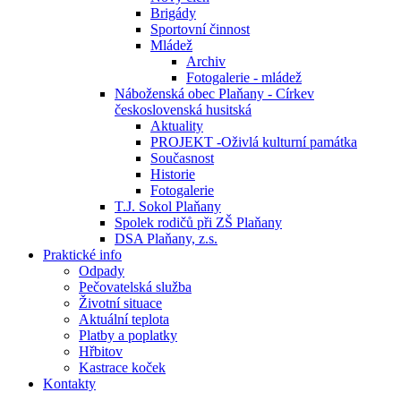
Brigády
Sportovní činnost
Mládež
Archiv
Fotogalerie - mládež
Náboženská obec Plaňany - Církev
československá husitská
Aktuality
PROJEKT -Oživlá kulturní památka
Současnost
Historie
Fotogalerie
T.J. Sokol Plaňany
Spolek rodičů při ZŠ Plaňany
DSA Plaňany, z.s.
Praktické info
Odpady
Pečovatelská služba
Životní situace
Aktuální teplota
Platby a poplatky
Hřbitov
Kastrace koček
Kontakty