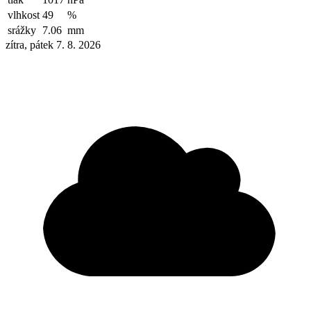
vlhkost
49
%
srážky
7.06
mm
zítra, pátek 7. 8. 2026