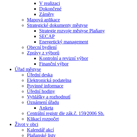
V realizaci
Dokončené
Záměry
Mapová aplikace
Strategické dokumenty městyse
Strategie rozvoje městyse Plaňany
SECAP
Energetický management
Obecní bydlení
Zprávy z výborů
Kontrolní a revizní výbor
Finanční výbor
Úřad městyse
Úřední deska
Elektronická podatelna
Povinné informace
Úřední hodiny
Vyhlášky a rozhodnutí
Oznámení úřadu
Anketa
Centrální registr dle zák.č. 159⁄2006 Sb.
Klikací rozpočet
Život v obci
Kalendář akcí
Plaňanské listy