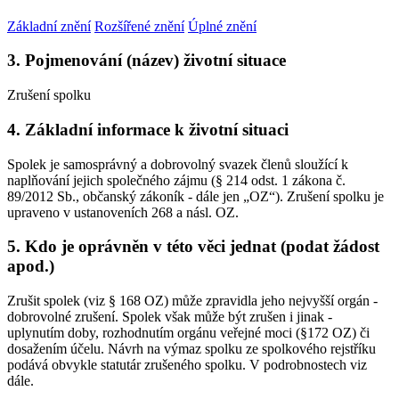
Základní znění
Rozšířené znění
Úplné znění
3. Pojmenování (název) životní situace
Zrušení spolku
4. Základní informace k životní situaci
Spolek je samosprávný a dobrovolný svazek členů sloužící k
naplňování jejich společného zájmu (§ 214 odst. 1 zákona č.
89/2012 Sb., občanský zákoník - dále jen „OZ“). Zrušení spolku je
upraveno v ustanoveních 268 a násl. OZ.
5. Kdo je oprávněn v této věci jednat (podat žádost
apod.)
Zrušit spolek (viz § 168 OZ) může zpravidla jeho nejvyšší orgán -
dobrovolné zrušení. Spolek však může být zrušen i jinak -
uplynutím doby, rozhodnutím orgánu veřejné moci (§172 OZ) či
dosažením účelu. Návrh na výmaz spolku ze spolkového rejstříku
podává obvykle statutár zrušeného spolku. V podrobnostech viz
dále.