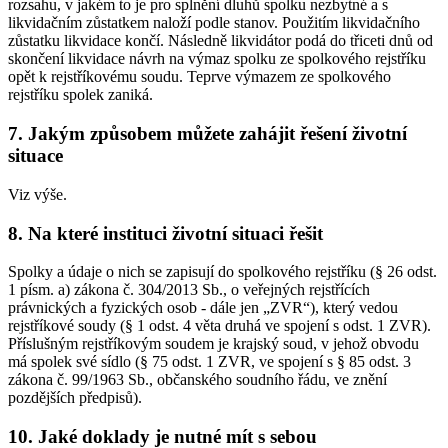
rozsahu, v jakém to je pro splnění dluhů spolku nezbytné a s
likvidačním zůstatkem naloží podle stanov. Použitím likvidačního
zůstatku likvidace končí. Následně likvidátor podá do třiceti dnů od
skončení likvidace návrh na výmaz spolku ze spolkového rejstříku
opět k rejstříkovému soudu. Teprve výmazem ze spolkového
rejstříku spolek zaniká.
7. Jakým způsobem můžete zahájit řešení životní
situace
Viz výše.
8. Na které instituci životní situaci řešit
Spolky a údaje o nich se zapisují do spolkového rejstříku (§ 26 odst.
1 písm. a) zákona č. 304/2013 Sb., o veřejných rejstřících
právnických a fyzických osob - dále jen „ZVR“), který vedou
rejstříkové soudy (§ 1 odst. 4 věta druhá ve spojení s odst. 1 ZVR).
Příslušným rejstříkovým soudem je krajský soud, v jehož obvodu
má spolek své sídlo (§ 75 odst. 1 ZVR, ve spojení s § 85 odst. 3
zákona č. 99/1963 Sb., občanského soudního řádu, ve znění
pozdějších předpisů).
10. Jaké doklady je nutné mít s sebou