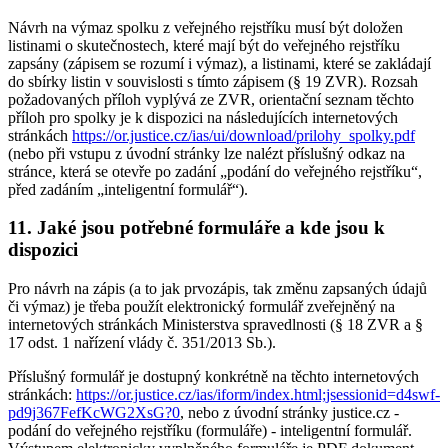
Návrh na výmaz spolku z veřejného rejstříku musí být doložen
listinami o skutečnostech, které mají být do veřejného rejstříku
zapsány (zápisem se rozumí i výmaz), a listinami, které se zakládají
do sbírky listin v souvislosti s tímto zápisem (§ 19 ZVR). Rozsah
požadovaných příloh vyplývá ze ZVR, orientační seznam těchto
příloh pro spolky je k dispozici na následujících internetových
stránkách
https://or.justice.cz/ias/ui/download/prilohy_spolky.pdf
(nebo při vstupu z úvodní stránky lze nalézt příslušný odkaz na
stránce, která se otevře po zadání „podání do veřejného rejstříku“,
před zadáním „inteligentní formulář“).
11. Jaké jsou potřebné formuláře a kde jsou k
dispozici
Pro návrh na zápis (a to jak prvozápis, tak změnu zapsaných údajů
či výmaz) je třeba použít elektronický formulář zveřejněný na
internetových stránkách Ministerstva spravedlnosti (§ 18 ZVR a §
17 odst. 1 nařízení vlády č. 351/2013 Sb.).
Příslušný formulář je dostupný konkrétně na těchto internetových
stránkách:
https://or.justice.cz/ias/iform/index.html;jsessionid=d4swf-
pd9j367FefKcWG2XsG?0
, nebo z úvodní stránky justice.cz -
podání do veřejného rejstříku (formuláře) - inteligentní formulář.