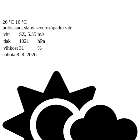
26 °C
16 °C
polojasno, slabý severozápadní vítr
vítr
SZ, 5.35
m/s
tlak
1021
hPa
vlhkost
31
%
sobota 8. 8. 2026