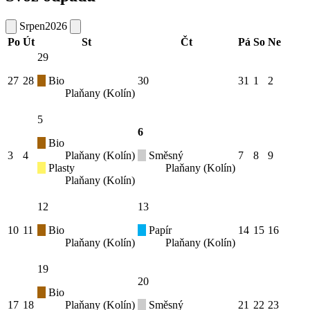
Srpen
2026
Po
Út
St
Čt
Pá
So
Ne
29
27
28
Bio
30
31
1
2
Plaňany (Kolín)
5
6
Bio
3
4
Plaňany (Kolín)
Směsný
7
8
9
Plasty
Plaňany (Kolín)
Plaňany (Kolín)
12
13
10
11
Bio
Papír
14
15
16
Plaňany (Kolín)
Plaňany (Kolín)
19
20
Bio
17
18
Plaňany (Kolín)
Směsný
21
22
23