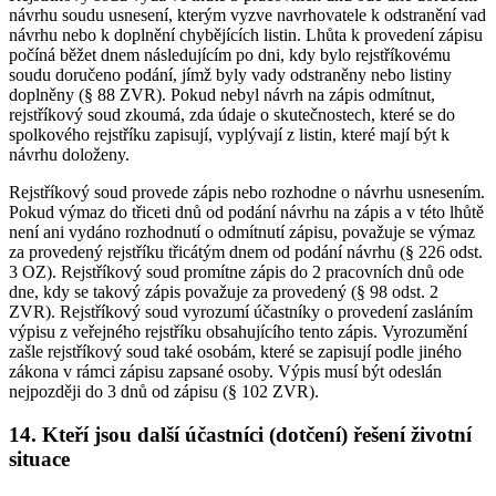
návrhu soudu usnesení, kterým vyzve navrhovatele k odstranění vad
návrhu nebo k doplnění chybějících listin. Lhůta k provedení zápisu
počíná běžet dnem následujícím po dni, kdy bylo rejstříkovému
soudu doručeno podání, jímž byly vady odstraněny nebo listiny
doplněny (§ 88 ZVR). Pokud nebyl návrh na zápis odmítnut,
rejstříkový soud zkoumá, zda údaje o skutečnostech, které se do
spolkového rejstříku zapisují, vyplývají z listin, které mají být k
návrhu doloženy.
Rejstříkový soud provede zápis nebo rozhodne o návrhu usnesením.
Pokud výmaz do třiceti dnů od podání návrhu na zápis a v této lhůtě
není ani vydáno rozhodnutí o odmítnutí zápisu, považuje se výmaz
za provedený rejstříku třicátým dnem od podání návrhu (§ 226 odst.
3 OZ). Rejstříkový soud promítne zápis do 2 pracovních dnů ode
dne, kdy se takový zápis považuje za provedený (§ 98 odst. 2
ZVR). Rejstříkový soud vyrozumí účastníky o provedení zasláním
výpisu z veřejného rejstříku obsahujícího tento zápis. Vyrozumění
zašle rejstříkový soud také osobám, které se zapisují podle jiného
zákona v rámci zápisu zapsané osoby. Výpis musí být odeslán
nejpozději do 3 dnů od zápisu (§ 102 ZVR).
14. Kteří jsou další účastníci (dotčení) řešení životní
situace