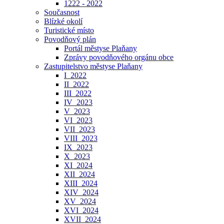
1222 - 2022
Současnost
Blízké okolí
Turistické místo
Povodňový plán
Portál městyse Plaňany
Zprávy povodňového orgánu obce
Zastupitelstvo městyse Plaňany
I_2022
II_2022
III_2022
IV_2023
V_2023
VI_2023
VII_2023
VIII_2023
IX_2023
X_2023
XI_2024
XII_2024
XIII_2024
XIV_2024
XV_2024
XVI_2024
XVII_2024