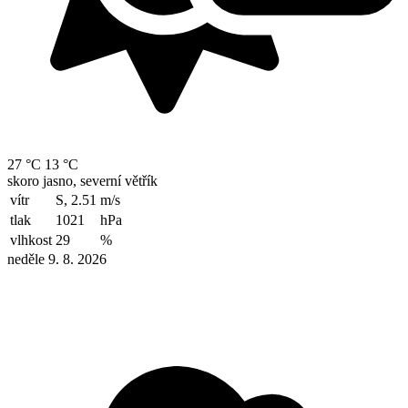
27 °C
13 °C
skoro jasno, severní větřík
vítr
S, 2.51
m/s
tlak
1021
hPa
vlhkost
29
%
neděle 9. 8. 2026