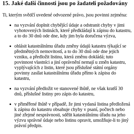
15. Jaké další činnosti jsou po žadateli požadovány
Ti, kterým svědčí uvedené odvozené právo, jsou povinni zejména:
na vyzvání doplnit chybějící údaje a odstranit chyby v jimi
vyhotovených listinách, které předkládají k zápisu do katastru,
a to do 30 dnů ode dne, kdy jim byla doručena výzva,
ohlásit katastrálnímu úřadu změny údajů katastru týkající se
předmětných nemovitostí, a to do 30 dnů ode dne jejich
vzniku, a předložit listinu, která změnu dokládá; tuto
povinnost vlastníci a jiní oprávnění nemají u změn katastru,
vyplývajících z listin, které jsou příslušné státní orgány
povinny zasílat katastrálnímu úřadu přímo k zápisu do
katastru,
na vyzvání předložit ve stanovené lhůtě, ne však kratší 30
dnů, příslušné listiny pro zápis do katastru,
v přiměřené lhůtě v případě, že jimi vydaná listina předložená
k zápisu do katastru obsahuje chyby v psaní, počtech nebo
jiné zřejmé nesprávnosti, sdělit katastrálnímu úřadu na jeho
výzvu správné údaje nebo listinu opravit, umožňuje-li to jiný
právní předpis.