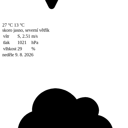
27 °C
13 °C
skoro jasno, severní větřík
vítr
S, 2.51
m/s
tlak
1021
hPa
vlhkost
29
%
neděle 9. 8. 2026