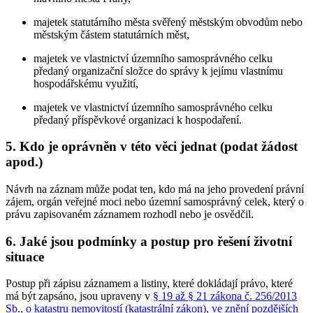
majetek statutárního města svěřený městským obvodům nebo
městským částem statutárních měst,
majetek ve vlastnictví územního samosprávného celku
předaný organizační složce do správy k jejímu vlastnímu
hospodářskému využití,
majetek ve vlastnictví územního samosprávného celku
předaný příspěvkové organizaci k hospodaření.
5. Kdo je oprávněn v této věci jednat (podat žádost
apod.)
Návrh na záznam může podat ten, kdo má na jeho provedení právní
zájem, orgán veřejné moci nebo územní samosprávný celek, který o
právu zapisovaném záznamem rozhodl nebo je osvědčil.
6. Jaké jsou podmínky a postup pro řešení životní
situace
Postup při zápisu záznamem a listiny, které dokládají právo, které
má být zapsáno, jsou upraveny v
§ 19 až § 21 zákona č. 256/2013
Sb., o katastru nemovitostí (katastrální zákon), ve znění pozdějších