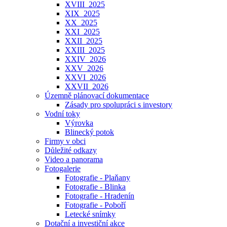
XVIII_2025
XIX_2025
XX_2025
XXI_2025
XXII_2025
XXIII_2025
XXIV_2026
XXV_2026
XXVI_2026
XXVII_2026
Územně plánovací dokumentace
Zásady pro spolupráci s investory
Vodní toky
Výrovka
Blinecký potok
Firmy v obci
Důležité odkazy
Video a panorama
Fotogalerie
Fotografie - Plaňany
Fotografie - Blinka
Fotografie - Hradenín
Fotografie - Poboří
Letecké snímky
Dotační a investiční akce