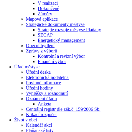
V realizaci
Dokončené
Záměry
Mapová aplikace
Strategické dokumenty městyse
Strategie rozvoje městyse Plaňany
SECAP
Energetický management
Obecní bydlení
Zprávy z výborů
Kontrolní a revizní výbor
Finanční výbor
Úřad městyse
Úřední deska
Elektronická podatelna
Povinné informace
Úřední hodiny
Vyhlášky a rozhodnutí
Oznámení úřadu
Anketa
Centrální registr dle zák.č. 159⁄2006 Sb.
Klikací rozpočet
Život v obci
Kalendář akcí
Plaňanské listy