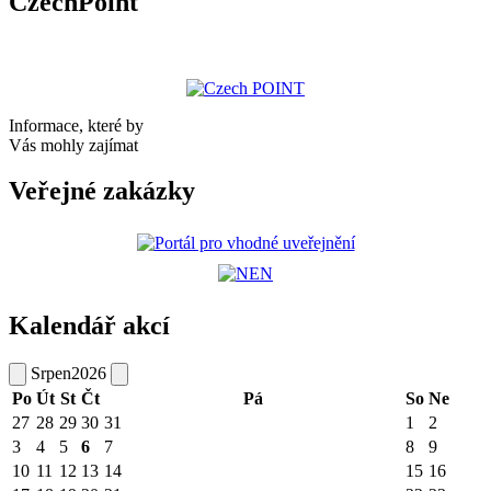
CzechPoint
Informace, které by
Vás mohly zajímat
Veřejné zakázky
Kalendář akcí
Srpen
2026
Po
Út
St
Čt
Pá
So
Ne
27
28
29
30
31
1
2
3
4
5
6
7
8
9
10
11
12
13
14
15
16