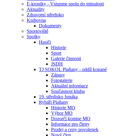
E-kroniky - Vstupme spolu do minulosti
Aktuality
Zdravotní středisko
Knihovna
Dokumenty
Sportoviště
Spolky
Hasiči
Historie
Sport
Galerie činnosti
JSDH
TJ SOKOL Plaňany - oddíl kopané
Zápasy
Fotogalerie
Aktuální informace
Současnost klubu
19. středisko Junáka
Rybáři Plaňany
Historie MO
Výbor MO
Dozorčí komise MO
Informace pro členy
Prodej a ceny povolenek
Nový člen