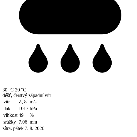
30 °C
20 °C
déšť, čerstvý západní vítr
vítr
Z, 8
m/s
tlak
1017
hPa
vlhkost
49
%
srážky
7.06
mm
zítra, pátek 7. 8. 2026