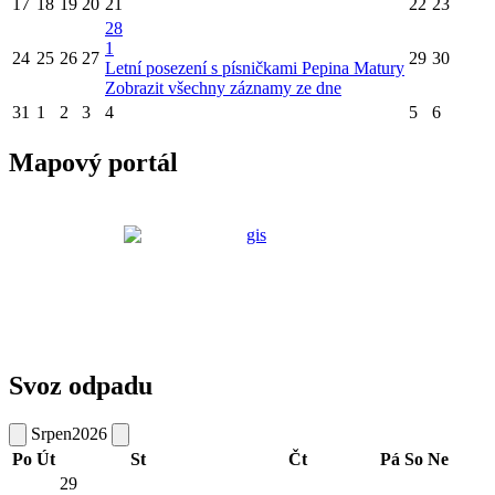
17
18
19
20
21
22
23
28
1
24
25
26
27
29
30
Letní posezení s písničkami Pepina Matury
Zobrazit všechny záznamy ze dne
31
1
2
3
4
5
6
Mapový portál
Svoz odpadu
Srpen
2026
Po
Út
St
Čt
Pá
So
Ne
29