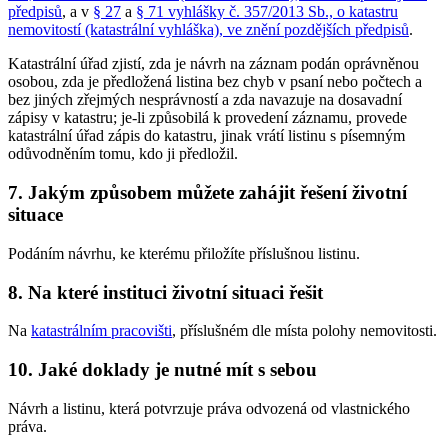
předpisů
, a v
§ 27
a
§ 71 vyhlášky č. 357/2013 Sb., o katastru
nemovitostí (katastrální vyhláška), ve znění pozdějších předpisů
.
Katastrální úřad zjistí, zda je návrh na záznam podán oprávněnou
osobou, zda je předložená listina bez chyb v psaní nebo počtech a
bez jiných zřejmých nesprávností a zda navazuje na dosavadní
zápisy v katastru; je-li způsobilá k provedení záznamu, provede
katastrální úřad zápis do katastru, jinak vrátí listinu s písemným
odůvodněním tomu, kdo ji předložil.
7. Jakým způsobem můžete zahájit řešení životní
situace
Podáním návrhu, ke kterému přiložíte příslušnou listinu.
8. Na které instituci životní situaci řešit
Na
katastrálním pracovišti
, příslušném dle místa polohy nemovitosti.
10. Jaké doklady je nutné mít s sebou
Návrh a listinu, která potvrzuje práva odvozená od vlastnického
práva.