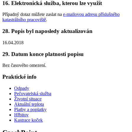
16. Elektronická služba, kterou lze využít
Případný dotaz můžete zaslat na
e-mailovou adresu příslušného
katastrálního pracoviště
.
28. Popis byl naposledy aktualizován
16.04.2018
29. Datum konce platnosti popisu
Bez časového omezení.
Praktické info
Odpady
Pečovatelská služba
Životní situace
Aktuální teplota
Platby a poplatky
Hřbitov
Kastrace koček