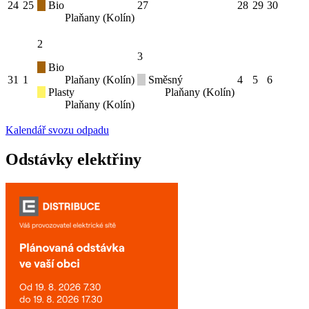
24
25
Bio
27
28
29
30
Plaňany (Kolín)
2
3
Bio
31
1
Plaňany (Kolín)
Směsný
4
5
6
Plasty
Plaňany (Kolín)
Plaňany (Kolín)
Kalendář svozu odpadu
Odstávky elektřiny