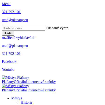
Menu
321 792 101
urad@planany.eu
Hledaný výraz
Hledat
rozšířené vyhledávání
urad@planany.eu
321 792 101
Facebook
Youtube
Plaňany
Oficiální internetové stránky
Plaňany
Oficiální internetové stránky
Městys
Historie