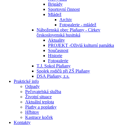
Brigády
Sportovní činnost
Mládež
Archiv
Fotogalerie - mládež
Náboženská obec Plaňany - Církev
československá husitská
Aktuality
PROJEKT -Oživlá kulturní památka
Současnost
Historie
Fotogalerie
T.J. Sokol Plaňany
Spolek rodičů při ZŠ Plaňany
DSA Plaňany, z.s.
Praktické info
Odpady
Pečovatelská služba
Životní situace
Aktuální teplota
Platby a poplatky
Hřbitov
Kastrace koček
Kontakty