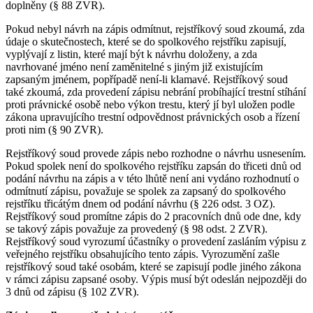
doplněny (§ 88 ZVR).
Pokud nebyl návrh na zápis odmítnut, rejstříkový soud zkoumá, zda
údaje o skutečnostech, které se do spolkového rejstříku zapisují,
vyplývají z listin, které mají být k návrhu doloženy, a zda
navrhované jméno není zaměnitelné s jiným již existujícím
zapsaným jménem, popřípadě není-li klamavé. Rejstříkový soud
také zkoumá, zda provedení zápisu nebrání probíhající trestní stíhání
proti právnické osobě nebo výkon trestu, který jí byl uložen podle
zákona upravujícího trestní odpovědnost právnických osob a řízení
proti nim (§ 90 ZVR).
Rejstříkový soud provede zápis nebo rozhodne o návrhu usnesením.
Pokud spolek není do spolkového rejstříku zapsán do třiceti dnů od
podání návrhu na zápis a v této lhůtě není ani vydáno rozhodnutí o
odmítnutí zápisu, považuje se spolek za zapsaný do spolkového
rejstříku třicátým dnem od podání návrhu (§ 226 odst. 3 OZ).
Rejstříkový soud promítne zápis do 2 pracovních dnů ode dne, kdy
se takový zápis považuje za provedený (§ 98 odst. 2 ZVR).
Rejstříkový soud vyrozumí účastníky o provedení zasláním výpisu z
veřejného rejstříku obsahujícího tento zápis. Vyrozumění zašle
rejstříkový soud také osobám, které se zapisují podle jiného zákona
v rámci zápisu zapsané osoby. Výpis musí být odeslán nejpozději do
3 dnů od zápisu (§ 102 ZVR).