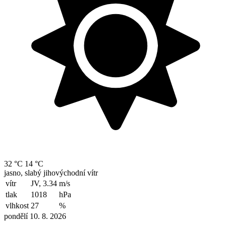
32 °C
14 °C
jasno, slabý jihovýchodní vítr
vítr
JV, 3.34
m/s
tlak
1018
hPa
vlhkost
27
%
pondělí 10. 8. 2026