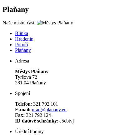
Plaňany
Naše místní části
Blinka
Hradenín
Poboří
Plaňany
Adresa
Městys Plaňany
Tyršova 72
281 04 Plaňany
Spojení
Telefon
: 321 792 101
E-mail:
urad@planany.eu
Fax:
321 792 124
ID datové schránky
: e5cbtvj
Úřední hodiny