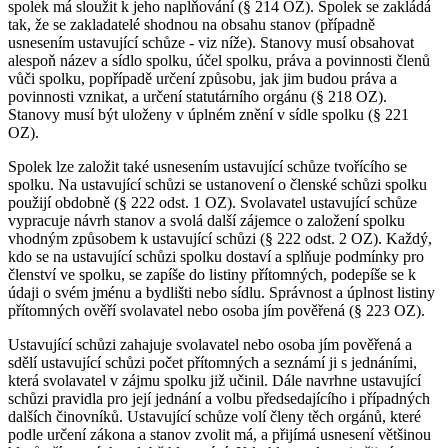
spolek má sloužit k jeho naplňování (§ 214 OZ). Spolek se zakládá
tak, že se zakladatelé shodnou na obsahu stanov (případně
usnesením ustavující schůze - viz níže). Stanovy musí obsahovat
alespoň název a sídlo spolku, účel spolku, práva a povinnosti členů
vůči spolku, popřípadě určení způsobu, jak jim budou práva a
povinnosti vznikat, a určení statutárního orgánu (§ 218 OZ).
Stanovy musí být uloženy v úplném znění v sídle spolku (§ 221
OZ).
Spolek lze založit také usnesením ustavující schůze tvořícího se
spolku. Na ustavující schůzi se ustanovení o členské schůzi spolku
použijí obdobně (§ 222 odst. 1 OZ). Svolavatel ustavující schůze
vypracuje návrh stanov a svolá další zájemce o založení spolku
vhodným způsobem k ustavující schůzi (§ 222 odst. 2 OZ). Každý,
kdo se na ustavující schůzi spolku dostaví a splňuje podmínky pro
členství ve spolku, se zapíše do listiny přítomných, podepíše se k
údaji o svém jménu a bydlišti nebo sídlu. Správnost a úplnost listiny
přítomných ověří svolavatel nebo osoba jím pověřená (§ 223 OZ).
Ustavující schůzi zahajuje svolavatel nebo osoba jím pověřená a
sdělí ustavující schůzi počet přítomných a seznámí ji s jednáními,
která svolavatel v zájmu spolku již učinil. Dále navrhne ustavující
schůzi pravidla pro její jednání a volbu předsedajícího i případných
dalších činovníků. Ustavující schůze volí členy těch orgánů, které
podle určení zákona a stanov zvolit má, a přijímá usnesení většinou