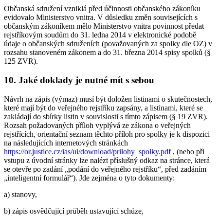
Občanská sdružení vzniklá před účinnosti občanského zákoníku
evidovalo Ministerstvo vnitra. V důsledku změn souvisejících s
občanským zákoníkem mělo Ministerstvo vnitra povinnost předat
rejstříkovým soudům do 31. ledna 2014 v elektronické podobě
údaje o občanských sdruženích (považovaných za spolky dle OZ) v
rozsahu stanoveném zákonem a do 31. března 2014 spisy spolků (§
125 ZVR).
10. Jaké doklady je nutné mít s sebou
Návrh na zápis (výmaz) musí být doložen listinami o skutečnostech,
které mají být do veřejného rejstříku zapsány, a listinami, které se
zakládají do sbírky listin v souvislosti s tímto zápisem (§ 19 ZVR).
Rozsah požadovaných příloh vyplývá ze zákona o veřejných
rejstřících, orientační seznam těchto příloh pro spolky je k dispozici
na následujících internetových stránkách
https://or.justice.cz/ias/ui/download/prilohy_spolky.pdf
, (nebo při
vstupu z úvodní stránky lze nalézt příslušný odkaz na stránce, která
se otevře po zadání „podání do veřejného rejstříku“, před zadáním
„inteligentní formulář“). Jde zejména o tyto dokumenty:
a) stanovy,
b) zápis osvědčující průběh ustavující schůze,