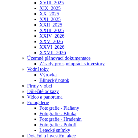
XVIII_2025
XIX_2025
XX_2025
XXI_2025
XXII_2025
XXIII_2025
XXIV_2026
XXV_2026
XXVI_2026
XXVII_2026
Územně plánovací dokumentace
Zásady pro spolupráci s investory
Vodní toky
Výrovka
Blinecký potok
Firmy v obci
Důležité odkazy
Video a panorama
Fotogalerie
Fotografie - Plaňany
Fotografie - Blinka
Fotografie - Hradenín
Fotografie - Poboří
Letecké snímky
Dotační a investiční akce