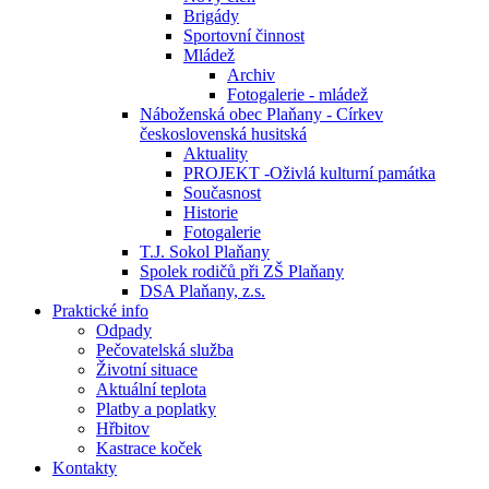
Brigády
Sportovní činnost
Mládež
Archiv
Fotogalerie - mládež
Náboženská obec Plaňany - Církev
československá husitská
Aktuality
PROJEKT -Oživlá kulturní památka
Současnost
Historie
Fotogalerie
T.J. Sokol Plaňany
Spolek rodičů při ZŠ Plaňany
DSA Plaňany, z.s.
Praktické info
Odpady
Pečovatelská služba
Životní situace
Aktuální teplota
Platby a poplatky
Hřbitov
Kastrace koček
Kontakty