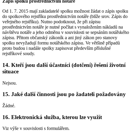
Zápis spolku prostřednictvím notáře
Od 1. 7. 2015 mají zakladatelé spolku možnost žádat o zápis spolku
do spolkového rejstříku prostřednictvím notáře (blíže srov. Zápis do
veřejného rejstříku). Nutno podotknout, že při zápisu
prostřednictvím notáře je nutné počítat s vynaložením nákladů na
návštěvu notáře a jeho odměnu v souvislosti se sepsáním notářského
zápisu. Přitom občanský zákoník a ani jiný zákon pro stanovy
spolku nevyžadují formu notářského zápisu. Ve většině případů
proto budou i nadále spolky zapisovat především příslušné
rejstříkové soudy.
14. Kteří jsou další účastníci (dotčení) řešení životní
situace
Nejsou.
15. Jaké další činnosti jsou po žadateli požadovány
Žádné.
16. Elektronická služba, kterou lze využít
Viz výše v souvislosti s formulářem.