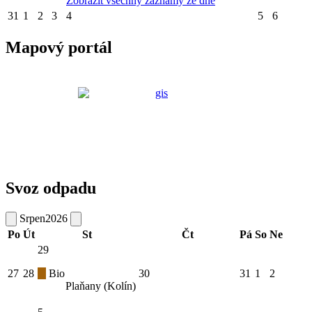
Zobrazit všechny záznamy ze dne
31
1
2
3
4
5
6
Mapový portál
Svoz odpadu
Srpen
2026
Po
Út
St
Čt
Pá
So
Ne
29
27
28
Bio
30
31
1
2
Plaňany (Kolín)