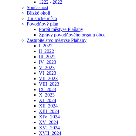
1222 - 2022
Současnost
Blízké okolí
Turistické místo
Povodňový plán
Portál městyse Plaňany
Zprávy povodňového orgánu obce
Zastupitelstvo městyse Plaňany
I_2022
II_2022
III_2022
IV_2023
V_2023
VI_2023
VII_2023
VIII_2023
IX_2023
X_2023
XI_2024
XII_2024
XIII_2024
XIV_2024
XV_2024
XVI_2024
XVII_2024