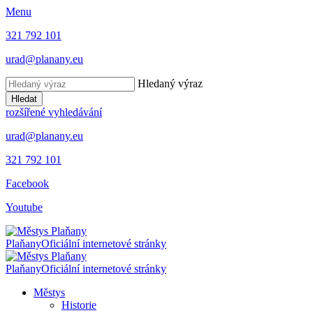
Menu
321 792 101
urad@planany.eu
Hledaný výraz
Hledat
rozšířené vyhledávání
urad@planany.eu
321 792 101
Facebook
Youtube
Plaňany
Oficiální internetové stránky
Plaňany
Oficiální internetové stránky
Městys
Historie