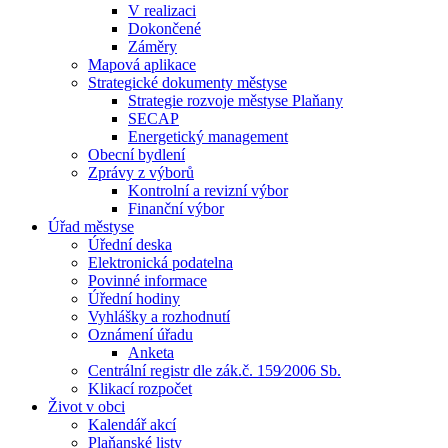
V realizaci
Dokončené
Záměry
Mapová aplikace
Strategické dokumenty městyse
Strategie rozvoje městyse Plaňany
SECAP
Energetický management
Obecní bydlení
Zprávy z výborů
Kontrolní a revizní výbor
Finanční výbor
Úřad městyse
Úřední deska
Elektronická podatelna
Povinné informace
Úřední hodiny
Vyhlášky a rozhodnutí
Oznámení úřadu
Anketa
Centrální registr dle zák.č. 159⁄2006 Sb.
Klikací rozpočet
Život v obci
Kalendář akcí
Plaňanské listy