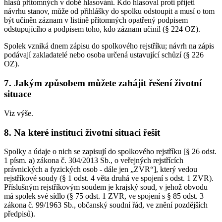
hlasů přítomných v době hlasování. Kdo hlasoval proti přijetí
návrhu stanov, může od přihlášky do spolku odstoupit a musí o tom
být učiněn záznam v listině přítomných opatřený podpisem
odstupujícího a podpisem toho, kdo záznam učinil (§ 224 OZ).
Spolek vzniká dnem zápisu do spolkového rejstříku; návrh na zápis
podávají zakladatelé nebo osoba určená ustavující schůzí (§ 226
OZ).
7. Jakým způsobem můžete zahájit řešení životní
situace
Viz výše.
8. Na které instituci životní situaci řešit
Spolky a údaje o nich se zapisují do spolkového rejstříku [§ 26 odst.
1 písm. a) zákona č. 304/2013 Sb., o veřejných rejstřících
právnických a fyzických osob - dále jen „ZVR“], který vedou
rejstříkové soudy (§ 1 odst. 4 věta druhá ve spojení s odst. 1 ZVR).
Příslušným rejstříkovým soudem je krajský soud, v jehož obvodu
má spolek své sídlo (§ 75 odst. 1 ZVR, ve spojení s § 85 odst. 3
zákona č. 99/1963 Sb., občanský soudní řád, ve znění pozdějších
předpisů).