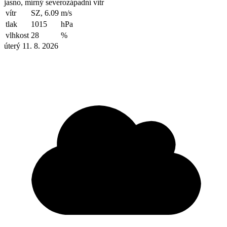
jasno, mírný severozápadní vítr
vítr
SZ, 6.09
m/s
tlak
1015
hPa
vlhkost
28
%
úterý 11. 8. 2026