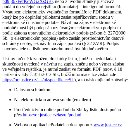
pd9j367FefKcWG2XsG?0
, nebo z úvodní stránky justice.cz –
podání do veřejného rejstříku (formuláře) – inteligentní formulář.
Výstupem elektronicky vyplněného formuláře je PDF dokument,
který lze po doplnění přílohami zaslat rejstříkovému soudu v
elektronické či listinné podobě. Návrh na zápis v elektronické
podobě musí být podepsán uznávaným elektronickým podpisem
podle zákona upravujícího elektronický podpis (zákon č. 227/2000
Sb., o elektronickém podpisu) nebo zaslán prostřednictvím datové
schránky osoby, jež návrh na zápis podává (§ 22 ZVR). Podpis
navrhovatele na listinném návrhu musí být úředně ověřen.
Listiny určené k založení do sbírky listin, jimiž se nedokládají
skutečnosti uvedené v návrhu na zápis, změnu nebo výmaz zápisu
ve veřejném rejstříku, je nutné zasílat ve formátu PDF (srov. § 18
nařízení vlády č. 351/2013 Sb.; bližší informace lze získat zde
https://or.justice.cz/ias/ui/specifikaceSL
), a to následujícími způsoby:
Datovou schránkou
Na elektronickou adresu soudu (emailem)
Prostřednictvím online podání do Sbírky listin dostupného
přes
https://or.justice.cz/ias/ui/podani
Webovou aplikací ePodatelna dostupnou z
www.justice.cz