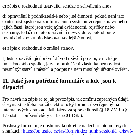
c) zápis o rozhodnutí ustavující schůze o schválení stanov,
d) oprávnění k podnikatelské nebo jiné činnosti, pokud není tato
skutečnost zjistitelná z informačních systémů veřejné správy nebo
jejich částí, které jsou veřejnými evidencemi, rejstříky nebo
seznamy, ledaže se toto oprávnění nevyžaduje, pokud bude
podnikání spolku představovat vedlejší činnost,
e) zápis o rozhodnutí o změně stanov,
f) listina osvědčující právní důvod užívání prostor, v nichž je
umístěno sídlo spolku, jde-li o prohlášení vlastníka nemovitosti,
nesmí být starší 3 měsíců a podpis na něm musí být úředně ověřen.
11. Jaké jsou potřebné formuláře a kde jsou k
dispozici
Pro návrh na zápis (a to jak prvozápis, tak změnu zapsaných údajů
či výmaz) je třeba použít elektronický formulář zveřejněný na
internetových stránkách Ministerstva spravedlnosti (§ 18 ZVR a §
17 odst. 1 nařízení vlády č. 351/2013 Sb.).
Příslušný formulář je dostupný konkrétně na těchto internetových
stránkách:
https://or.justice.cz/ias/iform/index.html;jsessionid=d4swf-