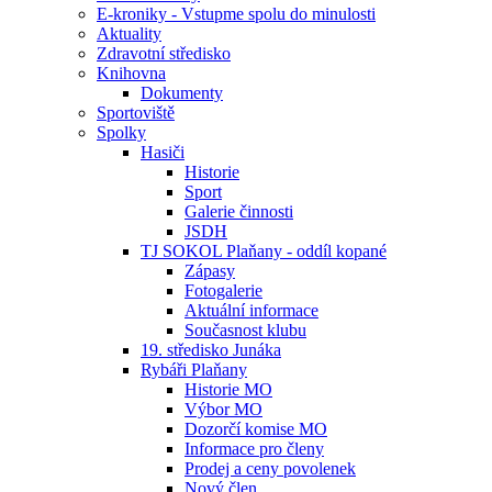
E-kroniky - Vstupme spolu do minulosti
Aktuality
Zdravotní středisko
Knihovna
Dokumenty
Sportoviště
Spolky
Hasiči
Historie
Sport
Galerie činnosti
JSDH
TJ SOKOL Plaňany - oddíl kopané
Zápasy
Fotogalerie
Aktuální informace
Současnost klubu
19. středisko Junáka
Rybáři Plaňany
Historie MO
Výbor MO
Dozorčí komise MO
Informace pro členy
Prodej a ceny povolenek
Nový člen