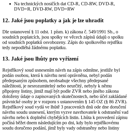
Na technických nosičích dat CD-R, CD-RW, DVD-R,
DVD+R, DVD-RW, DVD+RW
12. Jaké jsou poplatky a jak je lze uhradit
Dle ustanovení § 11 odst. 1 písm. k) zákona č. 549/1991 Sb., o
soudních poplatcích, jsou spolky ve věcech zápisů údajů o spolku
od soudních poplatků osvobozeny. Zápis do spolkového rejstříku
tedy nepodléhá žádnému poplatku.
13. Jaké jsou lhůty pro vyřízení
Rejstříkový soud usnesením návrh na zápis odmítne, jestliže byl
podán osobou, která k návrhu není oprávněna, nebyl podán
předepsaným způsobem, neobsahuje všechny předepsané
náležitosti, je nesrozumitelný nebo neurčitý, nebyly k němu
připojeny listiny, jimiž mají být podle ZVR nebo jiného zákona
doloženy údaje o zapisovaných skutečnostech, nebo účel zakládané
právnické osoby je v rozporu s ustanovením § 145 OZ (§ 86 ZVR).
Rejstříkový soud vydá ve lhůtě 3 pracovních dnů ode dne doručení
návrhu soudu usnesení, kterým vyzve navrhovatele k odstranění vad
návrhu nebo k doplnění chybějících listin. Lhůta k provedení zápisu
počíná běžet dnem následujícím po dni, kdy bylo rejstříkovému
soudu doručeno podání, jímž byly vady odstraněny nebo listiny