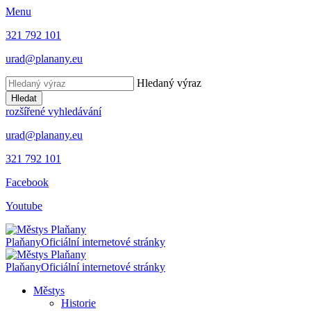
Menu
321 792 101
urad@planany.eu
Hledaný výraz
Hledat
rozšířené vyhledávání
urad@planany.eu
321 792 101
Facebook
Youtube
Plaňany
Oficiální internetové stránky
Plaňany
Oficiální internetové stránky
Městys
Historie