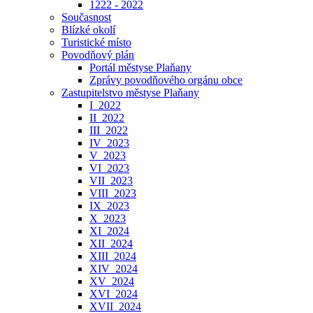
1222 - 2022
Současnost
Blízké okolí
Turistické místo
Povodňový plán
Portál městyse Plaňany
Zprávy povodňového orgánu obce
Zastupitelstvo městyse Plaňany
I_2022
II_2022
III_2022
IV_2023
V_2023
VI_2023
VII_2023
VIII_2023
IX_2023
X_2023
XI_2024
XII_2024
XIII_2024
XIV_2024
XV_2024
XVI_2024
XVII_2024