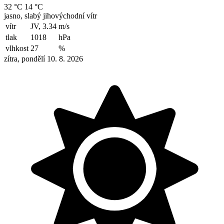
32 °C
14 °C
jasno, slabý jihovýchodní vítr
vítr
JV, 3.34
m/s
tlak
1018
hPa
vlhkost
27
%
zítra, pondělí 10. 8. 2026