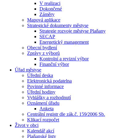
V realizaci
Dokončené
Záměry
Mapová aplikace
Strategické dokumenty městyse
Strategie rozvoje městyse Plaňany
SECAP
Energetický management
Obecní bydlení
Zprávy z výborů
Kontrolní a revizní výbor
Finanční výbor
Úřad městyse
Úřední deska
Elektronická podatelna
Povinné informace
Úřední hodiny
Vyhlášky a rozhodnutí
Oznámení úřadu
Anketa
Centrální registr dle zák.č. 159⁄2006 Sb.
Klikací rozpočet
Život v obci
Kalendář akcí
Plaňanské listy