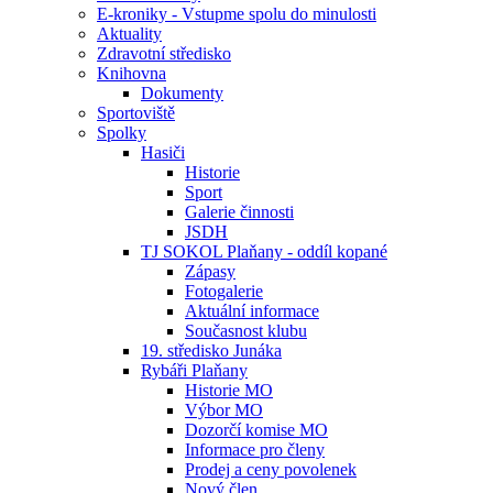
E-kroniky - Vstupme spolu do minulosti
Aktuality
Zdravotní středisko
Knihovna
Dokumenty
Sportoviště
Spolky
Hasiči
Historie
Sport
Galerie činnosti
JSDH
TJ SOKOL Plaňany - oddíl kopané
Zápasy
Fotogalerie
Aktuální informace
Současnost klubu
19. středisko Junáka
Rybáři Plaňany
Historie MO
Výbor MO
Dozorčí komise MO
Informace pro členy
Prodej a ceny povolenek
Nový člen