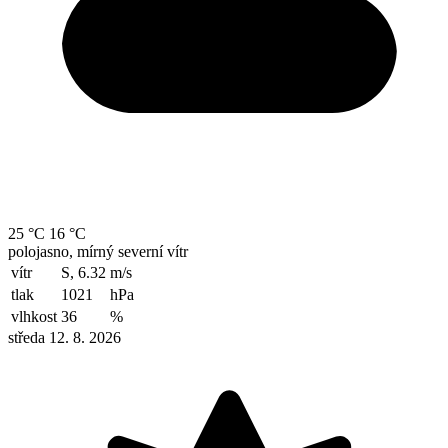
25 °C
16 °C
polojasno, mírný severní vítr
vítr
S, 6.32
m/s
tlak
1021
hPa
vlhkost
36
%
středa 12. 8. 2026