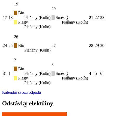
19
20
Bio
17
18
Plaňany (Kolín)
Směsný
21
22
23
Plasty
Plaňany (Kolín)
Plaňany (Kolín)
26
24
25
Bio
27
28
29
30
Plaňany (Kolín)
2
3
Bio
31
1
Plaňany (Kolín)
Směsný
4
5
6
Plasty
Plaňany (Kolín)
Plaňany (Kolín)
Kalendář svozu odpadu
Odstávky elektřiny