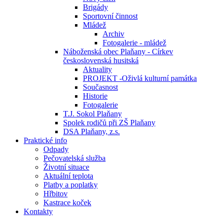
Brigády
Sportovní činnost
Mládež
Archiv
Fotogalerie - mládež
Náboženská obec Plaňany - Církev
československá husitská
Aktuality
PROJEKT -Oživlá kulturní památka
Současnost
Historie
Fotogalerie
T.J. Sokol Plaňany
Spolek rodičů při ZŠ Plaňany
DSA Plaňany, z.s.
Praktické info
Odpady
Pečovatelská služba
Životní situace
Aktuální teplota
Platby a poplatky
Hřbitov
Kastrace koček
Kontakty