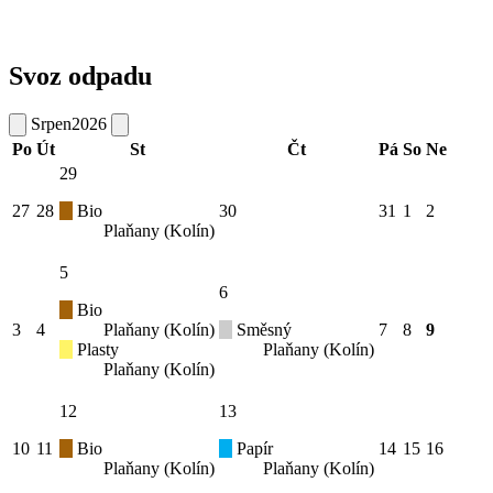
Svoz odpadu
Srpen
2026
Po
Út
St
Čt
Pá
So
Ne
29
27
28
Bio
30
31
1
2
Plaňany (Kolín)
5
6
Bio
3
4
Plaňany (Kolín)
Směsný
7
8
9
Plasty
Plaňany (Kolín)
Plaňany (Kolín)
12
13
10
11
Bio
Papír
14
15
16
Plaňany (Kolín)
Plaňany (Kolín)