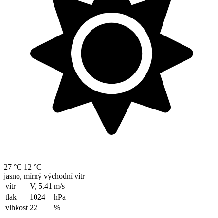
27 °C
12 °C
jasno, mírný východní vítr
vítr
V, 5.41
m/s
tlak
1024
hPa
vlhkost
22
%