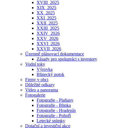
XVIII_2025
XIX_2025
XX_2025
XXI_2025
XXII_2025
XXIII_2025
XXIV_2026
XXV_2026
XXVI_2026
XXVII_2026
Územně plánovací dokumentace
Zásady pro spolupráci s investory
Vodní toky
Výrovka
Blinecký potok
Firmy v obci
Důležité odkazy
Video a panorama
Fotogalerie
Fotografie - Plaňany
Fotografie - Blinka
Fotografie - Hradenín
Fotografie - Poboří
Letecké snímky
Dotační a investiční akce