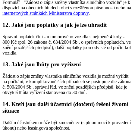
Formulář - "Žádost o zápis změny vlastníka silničního vozidla" je k
dispozici na obecních úřadech obcí s rozšířenou působností nebo na
internetových stránkách Ministerstva dopravy
.
12. Jaké jsou poplatky a jak je lze uhradit
Správní poplatek činí - u motorového vozidla s nejméně 4 koly -
800 Kč
(pol. 26 zákona č. 634/2004 Sb., o správních poplatcích, ve
znění pozdějších předpisů); další poplatky jsou odvislé od počtu kol
vozidla.
13. Jaké jsou lhůty pro vyřízení
Žádost o zápis změny vlastníka silničního vozidla je možné vyřídit
na počkání; v komplikovanějších případech se postupuje dle zákona
č. 500/2004 Sb., správní řád, ve znění pozdějších předpisů, kde je
obvyklá lhůta vyřízení stanovena do 30 dnů.
14. Kteří jsou další účastníci (dotčení) řešení životní
situace
Dalším účastníkem může být zmocněnec (s plnou mocí k provedení
úkonu) nebo leasingová společnost.