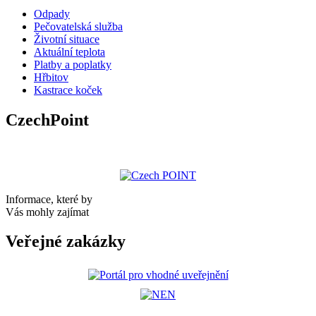
Odpady
Pečovatelská služba
Životní situace
Aktuální teplota
Platby a poplatky
Hřbitov
Kastrace koček
CzechPoint
Informace, které by
Vás mohly zajímat
Veřejné zakázky