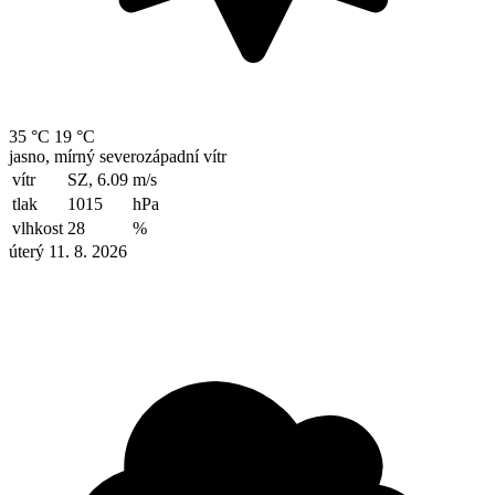
35 °C
19 °C
jasno, mírný severozápadní vítr
vítr
SZ, 6.09
m/s
tlak
1015
hPa
vlhkost
28
%
úterý 11. 8. 2026