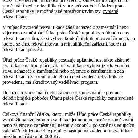
Rozšířit vzdělávací možnosti uchazečů o zaměstnání a zájemců o
zaměstnání vedle rekvalifikací zabezpečovaných Úřadem práce
České republiky je možné také prostřednictvím tzv.
zvolené
rekvalifikace
.
V případě zvolené rekvalifikace žádá uchazeč o zaměstnání nebo
zájemce o zaměstnání Úřad práce České republiky o úhradu ceny
rekvalifikace s tím, že si vybere konkrétní druh pracovní činnosti, na
kterou se chce rekvalifikovat, a rekvalifikační zařízení, které má
rekvalifikaci provést.
Úřad práce České republiky posuzuje uplatnitelnost takto získané
kvalifikace na trhu práce, zda rekvalifikace vyhovuje zdravotnímu
stavu uchazeče o zaměstnání nebo zájemce o zaměstnání a zda
rekvalifikační zařízení, u kterého má být zvolená rekvalifikace
provedena, má akreditovaný vzdělávací program.
Uchazeč o zaměstnání nebo zájemce o zaměstnání je povinen
doložit krajské pobočce Úřadu práce České republiky cenu zvolené
rekvalifikace.
Celková finanční částka, kterou může Úřad práce České republiky
vynaložit na zvolenou rekvalifikaci jednoho uchazeče o zaměstnání
nebo zájemce o zaměstnání, nesmí v období 3 po sobě následujících
kalendářních let ode dne prvního nástupu na zvolenou rekvalifikaci
přesáhnout částku 50 000 Kč.