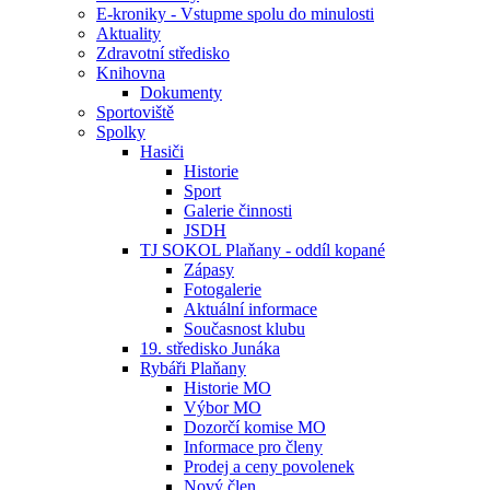
E-kroniky - Vstupme spolu do minulosti
Aktuality
Zdravotní středisko
Knihovna
Dokumenty
Sportoviště
Spolky
Hasiči
Historie
Sport
Galerie činnosti
JSDH
TJ SOKOL Plaňany - oddíl kopané
Zápasy
Fotogalerie
Aktuální informace
Současnost klubu
19. středisko Junáka
Rybáři Plaňany
Historie MO
Výbor MO
Dozorčí komise MO
Informace pro členy
Prodej a ceny povolenek
Nový člen