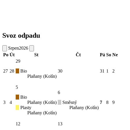
Svoz odpadu
Srpen
2026
Po
Út
St
Čt
Pá
So
Ne
29
27
28
Bio
30
31
1
2
Plaňany (Kolín)
5
6
Bio
3
4
Plaňany (Kolín)
Směsný
7
8
9
Plasty
Plaňany (Kolín)
Plaňany (Kolín)
12
13