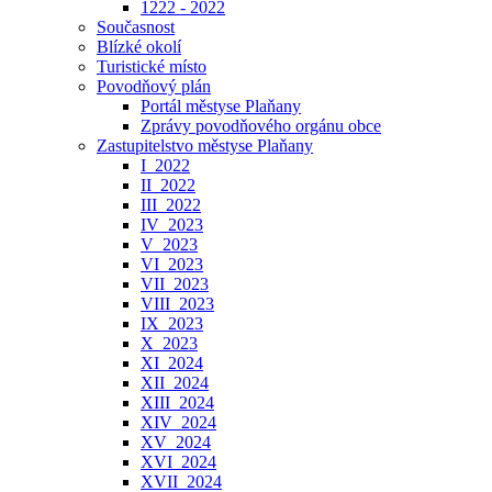
1222 - 2022
Současnost
Blízké okolí
Turistické místo
Povodňový plán
Portál městyse Plaňany
Zprávy povodňového orgánu obce
Zastupitelstvo městyse Plaňany
I_2022
II_2022
III_2022
IV_2023
V_2023
VI_2023
VII_2023
VIII_2023
IX_2023
X_2023
XI_2024
XII_2024
XIII_2024
XIV_2024
XV_2024
XVI_2024
XVII_2024