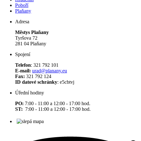
Poboří
Plaňany
Adresa
Městys Plaňany
Tyršova 72
281 04 Plaňany
Spojení
Telefon
: 321 792 101
E-mail:
urad@planany.eu
Fax:
321 792 124
ID datové schránky
: e5cbtvj
Úřední hodiny
PO:
7:00 - 11:00 a 12:00 - 17:00 hod.
ST:
7:00 - 11:00 a 12:00 - 17:00 hod.