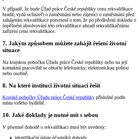
V případě, že bude Úřad práce České republiky cenu rekvalifikace
hradit, vydá uchazeči o zaměstnání nebo zájemci o zaměstnání před
zahájením rekvalifikace potvrzení o tom, že po předložení dokladu o
úspěšném absolvování této rekvalifikace uhradí rekvalifikačnímu
zařízení cenu rekvalifikace.
7. Jakým způsobem můžete zahájit řešení životní
situace
Na krajskou pobočku Úřadu práce České republiky nebo na její
kontaktní pracoviště se obraťte telefonicky, elektronickou poštou
nebo osobně.
8. Na které instituci životní situaci řešit
Krajské pobočky Úřadu práce České republiky
příslušné podle
místa vašeho bydliště.
10. Jaké doklady je nutné mít s sebou
V písemné dohodě o rekvalifikaci musí být uvedeny:
identifikační údaje účastníků dohody,