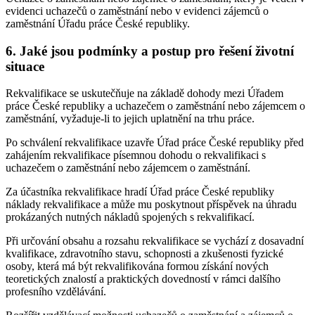
evidenci uchazečů o zaměstnání nebo v evidenci zájemců o
zaměstnání Úřadu práce České republiky.
6. Jaké jsou podmínky a postup pro řešení životní
situace
Rekvalifikace se uskutečňuje na základě dohody mezi Úřadem
práce České republiky a uchazečem o zaměstnání nebo zájemcem o
zaměstnání, vyžaduje-li to jejich uplatnění na trhu práce.
Po schválení rekvalifikace uzavře Úřad práce České republiky před
zahájením rekvalifikace písemnou dohodu o rekvalifikaci s
uchazečem o zaměstnání nebo zájemcem o zaměstnání.
Za účastníka rekvalifikace hradí Úřad práce České republiky
náklady rekvalifikace a může mu poskytnout příspěvek na úhradu
prokázaných nutných nákladů spojených s rekvalifikací.
Při určování obsahu a rozsahu rekvalifikace se vychází z dosavadní
kvalifikace, zdravotního stavu, schopnosti a zkušenosti fyzické
osoby, která má být rekvalifikována formou získání nových
teoretických znalostí a praktických dovedností v rámci dalšího
profesního vzdělávání.