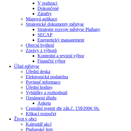
V realizaci
Dokončené
Záměry
Mapová aplikace
Strategické dokumenty městyse
Strategie rozvoje městyse Plaňany
SECAP
Energetický management
Obecní bydlení
Zprávy z výborů
Kontrolní a revizní výbor
Finanční výbor
Úřad městyse
Úřední deska
Elektronická podatelna
Povinné informace
Úřední hodiny
Vyhlášky a rozhodnutí
Oznámení úřadu
Anketa
Centrální registr dle zák.č. 159⁄2006 Sb.
Klikací rozpočet
Život v obci
Kalendář akcí
Plaňanské listy