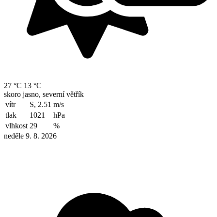
27 °C
13 °C
skoro jasno, severní větřík
vítr
S, 2.51
m/s
tlak
1021
hPa
vlhkost
29
%
neděle 9. 8. 2026