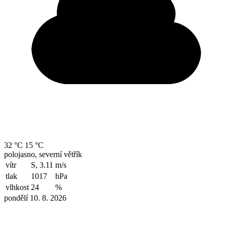
32 °C
15 °C
polojasno, severní větřík
vítr
S, 3.11
m/s
tlak
1017
hPa
vlhkost
24
%
pondělí 10. 8. 2026