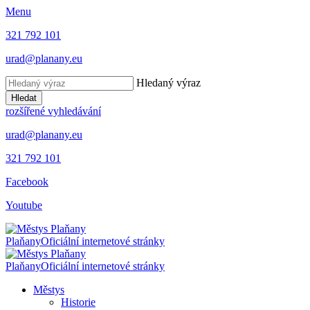
Menu
321 792 101
urad@planany.eu
Hledaný výraz
Hledat
rozšířené vyhledávání
urad@planany.eu
321 792 101
Facebook
Youtube
Plaňany
Oficiální internetové stránky
Plaňany
Oficiální internetové stránky
Městys
Historie