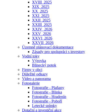
XVIII_2025
XIX_2025
XX_2025
XXI_2025
XXII_2025
XXIII_2025
XXIV_2026
XXV_2026
XXVI_2026
XXVII_2026
Územně plánovací dokumentace
Zásady pro spolupráci s investory
Vodní toky
Výrovka
Blinecký potok
Firmy v obci
Důležité odkazy
Video a panorama
Fotogalerie
Fotografie - Plaňany
Fotografie - Blinka
Fotografie - Hradenín
Fotografie - Poboří
Letecké snímky
Dotační a investiční akce