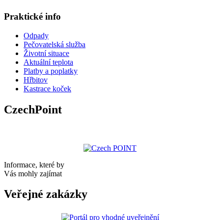
Praktické info
Odpady
Pečovatelská služba
Životní situace
Aktuální teplota
Platby a poplatky
Hřbitov
Kastrace koček
CzechPoint
Informace, které by
Vás mohly zajímat
Veřejné zakázky