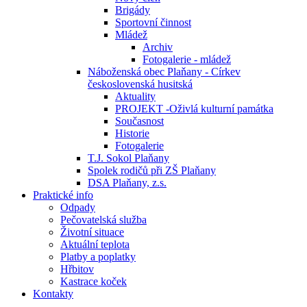
Brigády
Sportovní činnost
Mládež
Archiv
Fotogalerie - mládež
Náboženská obec Plaňany - Církev
československá husitská
Aktuality
PROJEKT -Oživlá kulturní památka
Současnost
Historie
Fotogalerie
T.J. Sokol Plaňany
Spolek rodičů při ZŠ Plaňany
DSA Plaňany, z.s.
Praktické info
Odpady
Pečovatelská služba
Životní situace
Aktuální teplota
Platby a poplatky
Hřbitov
Kastrace koček
Kontakty