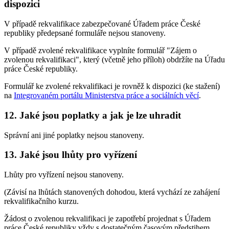
dispozici
V případě rekvalifikace zabezpečované Úřadem práce České
republiky předepsané formuláře nejsou stanoveny.
V případě zvolené rekvalifikace vyplníte formulář "Zájem o
zvolenou rekvalifikaci", který (včetně jeho příloh) obdržíte na Úřadu
práce České republiky.
Formulář ke zvolené rekvalifikaci je rovněž k dispozici (ke stažení)
na
Integrovaném portálu Ministerstva práce a sociálních věcí
.
12. Jaké jsou poplatky a jak je lze uhradit
Správní ani jiné poplatky nejsou stanoveny.
13. Jaké jsou lhůty pro vyřízení
Lhůty pro vyřízení nejsou stanoveny.
(Závisí na lhůtách stanovených dohodou, která vychází ze zahájení
rekvalifikačního kurzu.
Žádost o zvolenou rekvalifikaci je zapotřebí projednat s Úřadem
práce České republiky vždy s dostatečným časovým předstihem