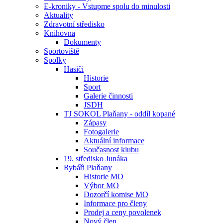
E-kroniky - Vstupme spolu do minulosti
Aktuality
Zdravotní středisko
Knihovna
Dokumenty
Sportoviště
Spolky
Hasiči
Historie
Sport
Galerie činnosti
JSDH
TJ SOKOL Plaňany - oddíl kopané
Zápasy
Fotogalerie
Aktuální informace
Současnost klubu
19. středisko Junáka
Rybáři Plaňany
Historie MO
Výbor MO
Dozorčí komise MO
Informace pro členy
Prodej a ceny povolenek
Nový člen