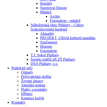
Brigády
Sportovní činnost
Mládež
Archiv
Fotogalerie - mládež
Náboženská obec Plaňany - Církev
československá husitská
Aktuality
PROJEKT -Oživlá kulturní památka
Současnost
Historie
Fotogalerie
T.J. Sokol Plaňany
Spolek rodičů při ZŠ Plaňany
DSA Plaňany, z.s.
Praktické info
Odpady
Pečovatelská služba
Životní situace
Aktuální teplota
Platby a poplatky
Hřbitov
Kastrace koček
Kontakty