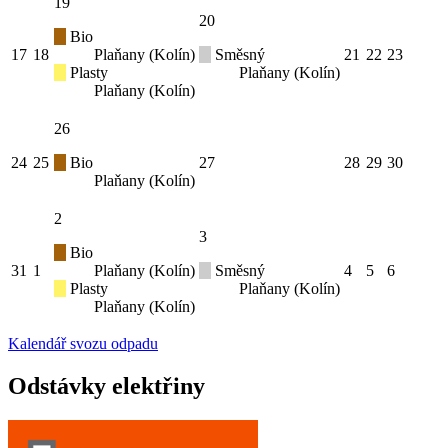
19
20
Bio
17
18
Plaňany (Kolín)
Směsný
21
22
23
Plasty
Plaňany (Kolín)
Plaňany (Kolín)
26
24
25
Bio
27
28
29
30
Plaňany (Kolín)
2
3
Bio
31
1
Plaňany (Kolín)
Směsný
4
5
6
Plasty
Plaňany (Kolín)
Plaňany (Kolín)
Kalendář svozu odpadu
Odstávky elektřiny