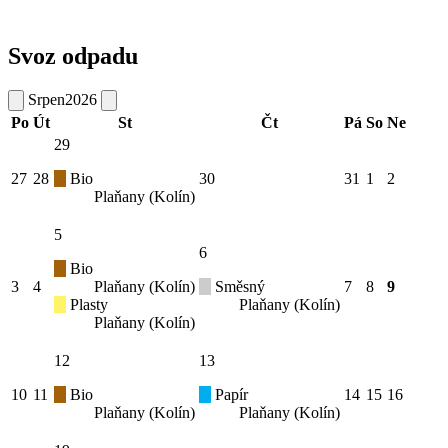
Svoz odpadu
Srpen
2026
Po
Út
St
Čt
Pá
So
Ne
29
27
28
Bio
30
31
1
2
Plaňany (Kolín)
5
6
Bio
3
4
Plaňany (Kolín)
Směsný
7
8
9
Plasty
Plaňany (Kolín)
Plaňany (Kolín)
12
13
10
11
Bio
Papír
14
15
16
Plaňany (Kolín)
Plaňany (Kolín)