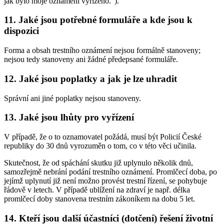
jak bylo moje oznámení vyřízeno.").
11. Jaké jsou potřebné formuláře a kde jsou k
dispozici
Forma a obsah trestního oznámení nejsou formálně stanoveny;
nejsou tedy stanoveny ani žádné předepsané formuláře.
12. Jaké jsou poplatky a jak je lze uhradit
Správní ani jiné poplatky nejsou stanoveny.
13. Jaké jsou lhůty pro vyřízení
V případě, že o to oznamovatel požádá, musí být Policií České
republiky do 30 dnů vyrozuměn o tom, co v této věci učinila.
Skutečnost, že od spáchání skutku již uplynulo několik dnů,
samozřejmě nebrání podání trestního oznámení. Promlčecí doba, po
jejímž uplynutí již není možno provést trestní řízení, se pohybuje
řádově v letech. V případě ublížení na zdraví je např. délka
promlčecí doby stanovena trestním zákoníkem na dobu 5 let.
14. Kteří jsou další účastníci (dotčení) řešení životní