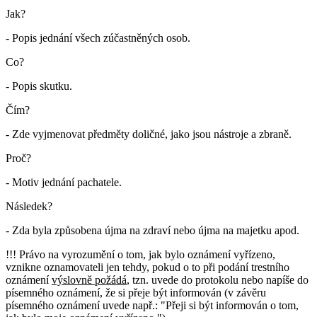
Jak?
- Popis jednání všech zúčastněných osob.
Co?
- Popis skutku.
Čím?
- Zde vyjmenovat předměty doličné, jako jsou nástroje a zbraně.
Proč?
- Motiv jednání pachatele.
Následek?
- Zda byla způsobena újma na zdraví nebo újma na majetku apod.
!!! Právo na vyrozumění o tom, jak bylo oznámení vyřízeno,
vznikne oznamovateli jen tehdy, pokud o to při podání trestního
oznámení
výslovně požádá
, tzn. uvede do protokolu nebo napíše do
písemného oznámení, že si přeje být informován (v závěru
písemného oznámení uvede např.: "Přeji si být informován o tom,