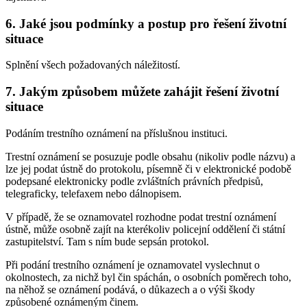
6. Jaké jsou podmínky a postup pro řešení životní
situace
Splnění všech požadovaných náležitostí.
7. Jakým způsobem můžete zahájit řešení životní
situace
Podáním trestního oznámení na příslušnou instituci.
Trestní oznámení se posuzuje podle obsahu (nikoliv podle názvu) a
lze jej podat ústně do protokolu, písemně či v elektronické podobě
podepsané elektronicky podle zvláštních právních předpisů,
telegraficky, telefaxem nebo dálnopisem.
V případě, že se oznamovatel rozhodne podat trestní oznámení
ústně, může osobně zajít na kterékoliv policejní oddělení či státní
zastupitelství. Tam s ním bude sepsán protokol.
Při podání trestního oznámení je oznamovatel vyslechnut o
okolnostech, za nichž byl čin spáchán, o osobních poměrech toho,
na něhož se oznámení podává, o důkazech a o výši škody
způsobené oznámeným činem.