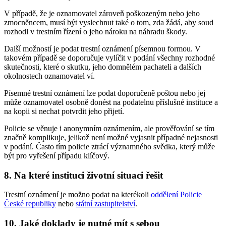
V případě, že je oznamovatel zároveň poškozeným nebo jeho
zmocněncem, musí být vyslechnut také o tom, zda žádá, aby soud
rozhodl v trestním řízení o jeho nároku na náhradu škody.
Další možností je podat trestní oznámení písemnou formou. V
takovém případě se doporučuje vylíčit v podání všechny rozhodné
skutečnosti, které o skutku, jeho domnělém pachateli a dalších
okolnostech oznamovatel ví.
Písemné trestní oznámení lze podat doporučeně poštou nebo jej
může oznamovatel osobně donést na podatelnu příslušné instituce a
na kopii si nechat potvrdit jeho přijetí.
Policie se věnuje i anonymním oznámením, ale prověřování se tím
značně komplikuje, jelikož není možné vyjasnit případné nejasnosti
v podání. Často tím policie ztrácí významného svědka, který může
být pro vyřešení případu klíčový.
8. Na které instituci životní situaci řešit
Trestní oznámení je možno podat na kterékoli
oddělení Policie
České republiky
nebo
státní zastupitelství
.
10. Jaké doklady je nutné mít s sebou