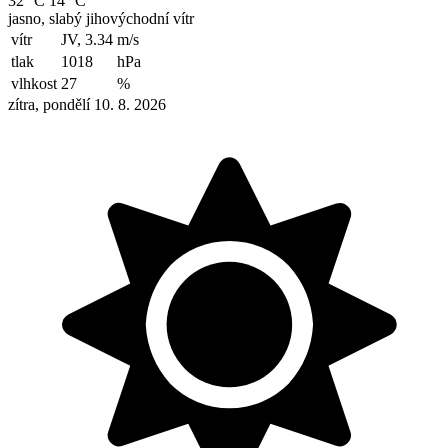
32 °C
14 °C
jasno, slabý jihovýchodní vítr
vítr
JV, 3.34
m/s
tlak
1018
hPa
vlhkost
27
%
zítra, pondělí 10. 8. 2026