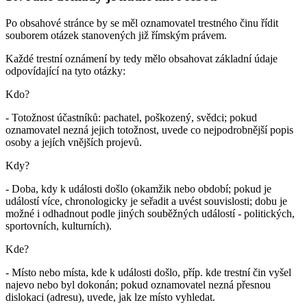
Po obsahové stránce by se měl oznamovatel trestného činu řídit
souborem otázek stanovených již římským právem.
Každé trestní oznámení by tedy mělo obsahovat základní údaje
odpovídající na tyto otázky:
Kdo?
- Totožnost účastníků: pachatel, poškozený, svědci; pokud
oznamovatel nezná jejich totožnost, uvede co nejpodrobnější popis
osoby a jejích vnějších projevů.
Kdy?
- Doba, kdy k události došlo (okamžik nebo období; pokud je
událostí více, chronologicky je seřadit a uvést souvislosti; dobu je
možné i odhadnout podle jiných souběžných událostí - politických,
sportovních, kulturních).
Kde?
- Místo nebo místa, kde k události došlo, příp. kde trestní čin vyšel
najevo nebo byl dokonán; pokud oznamovatel nezná přesnou
dislokaci (adresu), uvede, jak lze místo vyhledat.