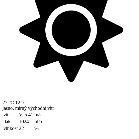
27 °C
12 °C
jasno, mírný východní vítr
vítr
V, 5.41
m/s
tlak
1024
hPa
vlhkost
22
%