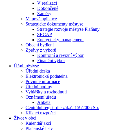
V realizaci
Dokončené
Záměry
Mapová aplikace
Strategické dokumenty městyse
Strategie rozvoje městyse Plaňany
SECAP
Energetický management
Obecní bydlení
Zprávy z výborů
Kontrolní a revizní výbor
Finanční výbor
Úřad městyse
Úřední deska
Elektronická podatelna
Povinné informace
Úřední hodiny
Vyhlášky a rozhodnutí
Oznámení úřadu
Anketa
Centrální registr dle zák.č. 159⁄2006 Sb.
Klikací rozpočet
Život v obci
Kalendář akcí
Plaňanské listy