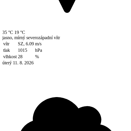
35 °C
19 °C
jasno, mírný severozápadní vítr
vítr
SZ, 6.09
m/s
tlak
1015
hPa
vlhkost
28
%
úterý 11. 8. 2026