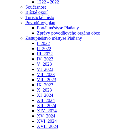
1222 - 2022
Současnost
Blízké okolí
Turistické místo
Povodňový plán
Portál městyse Plaňany
Zprávy povodňového orgánu obce
Zastupitelstvo městyse Plaňany
I_2022
II_2022
III_2022
IV_2023
V_2023
VI_2023
VII_2023
VIII_2023
IX_2023
X_2023
XI_2024
XII_2024
XIII_2024
XIV_2024
XV_2024
XVI_2024
XVII_2024