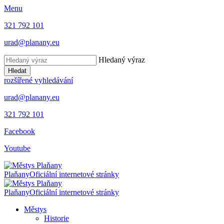
Menu
321 792 101
urad@planany.eu
Hledaný výraz
Hledat
rozšířené vyhledávání
urad@planany.eu
321 792 101
Facebook
Youtube
Plaňany
Oficiální internetové stránky
Plaňany
Oficiální internetové stránky
Městys
Historie