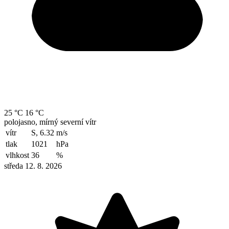
25 °C
16 °C
polojasno, mírný severní vítr
vítr
S, 6.32
m/s
tlak
1021
hPa
vlhkost
36
%
středa 12. 8. 2026