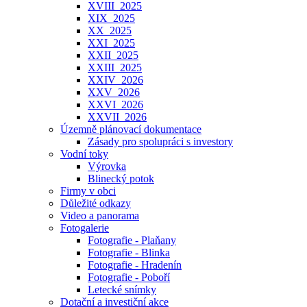
XVIII_2025
XIX_2025
XX_2025
XXI_2025
XXII_2025
XXIII_2025
XXIV_2026
XXV_2026
XXVI_2026
XXVII_2026
Územně plánovací dokumentace
Zásady pro spolupráci s investory
Vodní toky
Výrovka
Blinecký potok
Firmy v obci
Důležité odkazy
Video a panorama
Fotogalerie
Fotografie - Plaňany
Fotografie - Blinka
Fotografie - Hradenín
Fotografie - Poboří
Letecké snímky
Dotační a investiční akce