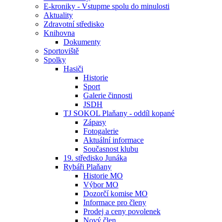
E-kroniky - Vstupme spolu do minulosti
Aktuality
Zdravotní středisko
Knihovna
Dokumenty
Sportoviště
Spolky
Hasiči
Historie
Sport
Galerie činnosti
JSDH
TJ SOKOL Plaňany - oddíl kopané
Zápasy
Fotogalerie
Aktuální informace
Současnost klubu
19. středisko Junáka
Rybáři Plaňany
Historie MO
Výbor MO
Dozorčí komise MO
Informace pro členy
Prodej a ceny povolenek
Nový člen