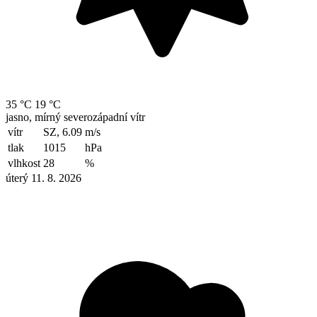
35 °C
19 °C
jasno, mírný severozápadní vítr
vítr
SZ, 6.09
m/s
tlak
1015
hPa
vlhkost
28
%
úterý 11. 8. 2026