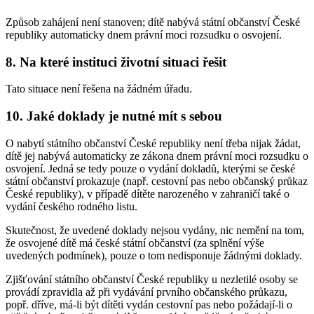
Způsob zahájení není stanoven; dítě nabývá státní občanství České
republiky automaticky dnem právní moci rozsudku o osvojení.
8. Na které instituci životní situaci řešit
Tato situace není řešena na žádném úřadu.
10. Jaké doklady je nutné mít s sebou
O nabytí státního občanství České republiky není třeba nijak žádat,
dítě jej nabývá automaticky ze zákona dnem právní moci rozsudku o
osvojení. Jedná se tedy pouze o vydání dokladů, kterými se české
státní občanství prokazuje (např. cestovní pas nebo občanský průkaz
České republiky), v případě dítěte narozeného v zahraničí také o
vydání českého rodného listu.
Skutečnost, že uvedené doklady nejsou vydány, nic nemění na tom,
že osvojené dítě má české státní občanství (za splnění výše
uvedených podmínek), pouze o tom nedisponuje žádnými doklady.
Zjišťování státního občanství České republiky u nezletilé osoby se
provádí zpravidla až při vydávání prvního občanského průkazu,
popř. dříve, má-li být dítěti vydán cestovní pas nebo požádají-li o