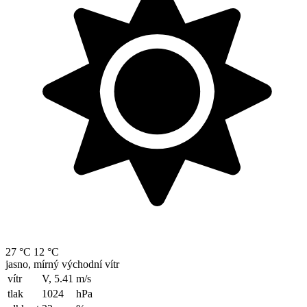
27 °C
12 °C
jasno, mírný východní vítr
vítr
V, 5.41
m/s
tlak
1024
hPa