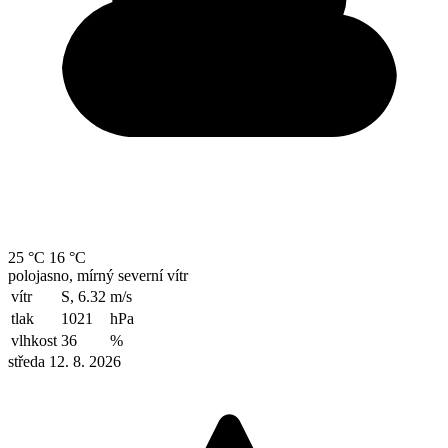
25 °C
16 °C
polojasno, mírný severní vítr
vítr
S, 6.32
m/s
tlak
1021
hPa
vlhkost
36
%
středa 12. 8. 2026