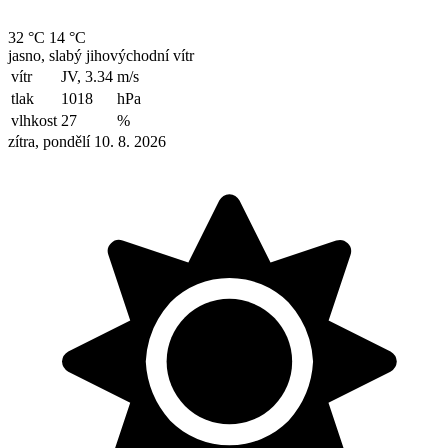
32 °C
14 °C
jasno, slabý jihovýchodní vítr
vítr
JV, 3.34
m/s
tlak
1018
hPa
vlhkost
27
%
zítra, pondělí 10. 8. 2026