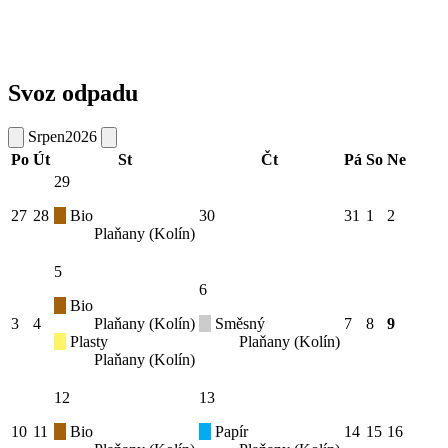
Svoz odpadu
Srpen
2026
Po
Út
St
Čt
Pá
So
Ne
29
27
28
Bio
30
31
1
2
Plaňany (Kolín)
5
6
Bio
3
4
Plaňany (Kolín)
Směsný
7
8
9
Plasty
Plaňany (Kolín)
Plaňany (Kolín)
12
13
10
11
Bio
Papír
14
15
16