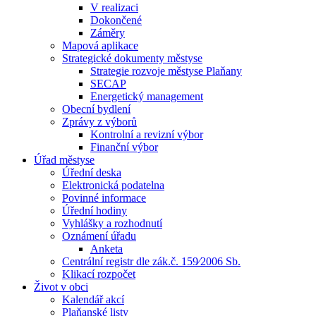
V realizaci
Dokončené
Záměry
Mapová aplikace
Strategické dokumenty městyse
Strategie rozvoje městyse Plaňany
SECAP
Energetický management
Obecní bydlení
Zprávy z výborů
Kontrolní a revizní výbor
Finanční výbor
Úřad městyse
Úřední deska
Elektronická podatelna
Povinné informace
Úřední hodiny
Vyhlášky a rozhodnutí
Oznámení úřadu
Anketa
Centrální registr dle zák.č. 159⁄2006 Sb.
Klikací rozpočet
Život v obci
Kalendář akcí
Plaňanské listy