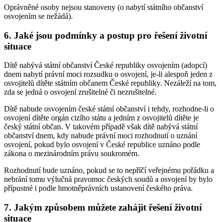
Oprávněné osoby nejsou stanoveny (o nabytí státního občanství
osvojením se nežádá).
6. Jaké jsou podmínky a postup pro řešení životní
situace
Dítě nabývá státní občanství České republiky osvojením (adopcí)
dnem nabytí právní moci rozsudku o osvojení, je-li alespoň jeden z
osvojitelů dítěte státním občanem České republiky. Nezáleží na tom,
zda se jedná o osvojení zrušitelné či nezrušitelné.
Dítě nabude osvojením české státní občanství i tehdy, rozhodne-li o
osvojení dítěte orgán cizího státu a jedním z osvojitelů dítěte je
český státní občan. V takovém případě však dítě nabývá státní
občanství dnem, kdy nabude právní moci rozhodnutí o uznání
osvojení, pokud bylo osvojení v České republice uznáno podle
zákona o mezinárodním právu soukromém.
Rozhodnutí bude uznáno, pokud se to nepříčí veřejnému pořádku a
nebrání tomu výlučná pravomoc českých soudů a osvojení by bylo
přípustné i podle hmotněprávních ustanovení českého práva.
7. Jakým způsobem můžete zahájit řešení životní
situace