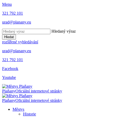
Menu
321 792 101
urad@planany.eu
Hledaný výraz
Hledat
rozšířené vyhledávání
urad@planany.eu
321 792 101
Facebook
Youtube
Plaňany
Oficiální internetové stránky
Plaňany
Oficiální internetové stránky
Městys
Historie