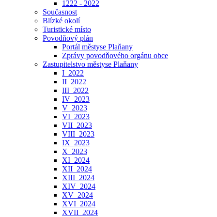
1222 - 2022
Současnost
Blízké okolí
Turistické místo
Povodňový plán
Portál městyse Plaňany
Zprávy povodňového orgánu obce
Zastupitelstvo městyse Plaňany
I_2022
II_2022
III_2022
IV_2023
V_2023
VI_2023
VII_2023
VIII_2023
IX_2023
X_2023
XI_2024
XII_2024
XIII_2024
XIV_2024
XV_2024
XVI_2024
XVII_2024