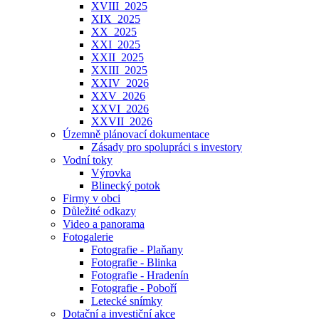
XVIII_2025
XIX_2025
XX_2025
XXI_2025
XXII_2025
XXIII_2025
XXIV_2026
XXV_2026
XXVI_2026
XXVII_2026
Územně plánovací dokumentace
Zásady pro spolupráci s investory
Vodní toky
Výrovka
Blinecký potok
Firmy v obci
Důležité odkazy
Video a panorama
Fotogalerie
Fotografie - Plaňany
Fotografie - Blinka
Fotografie - Hradenín
Fotografie - Poboří
Letecké snímky
Dotační a investiční akce