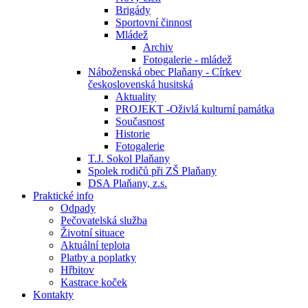
Brigády
Sportovní činnost
Mládež
Archiv
Fotogalerie - mládež
Náboženská obec Plaňany - Církev
československá husitská
Aktuality
PROJEKT -Oživlá kulturní památka
Současnost
Historie
Fotogalerie
T.J. Sokol Plaňany
Spolek rodičů při ZŠ Plaňany
DSA Plaňany, z.s.
Praktické info
Odpady
Pečovatelská služba
Životní situace
Aktuální teplota
Platby a poplatky
Hřbitov
Kastrace koček
Kontakty