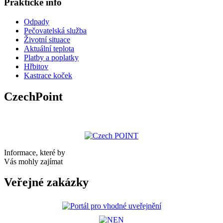
Praktické info
Odpady
Pečovatelská služba
Životní situace
Aktuální teplota
Platby a poplatky
Hřbitov
Kastrace koček
CzechPoint
Informace, které by
Vás mohly zajímat
Veřejné zakázky