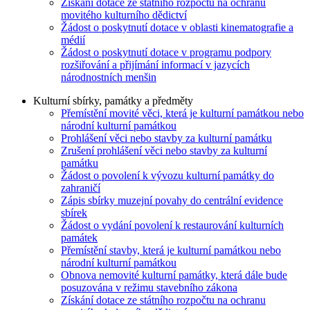
Získání dotace ze státního rozpočtu na ochranu
movitého kulturního dědictví
Žádost o poskytnutí dotace v oblasti kinematografie a
médií
Žádost o poskytnutí dotace v programu podpory
rozšiřování a přijímání informací v jazycích
národnostních menšin
Kulturní sbírky, památky a předměty
Přemístění movité věci, která je kulturní památkou nebo
národní kulturní památkou
Prohlášení věci nebo stavby za kulturní památku
Zrušení prohlášení věci nebo stavby za kulturní
památku
Žádost o povolení k vývozu kulturní památky do
zahraničí
Zápis sbírky muzejní povahy do centrální evidence
sbírek
Žádost o vydání povolení k restaurování kulturních
památek
Přemístění stavby, která je kulturní památkou nebo
národní kulturní památkou
Obnova nemovité kulturní památky, která dále bude
posuzována v režimu stavebního zákona
Získání dotace ze státního rozpočtu na ochranu