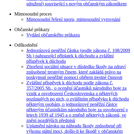
sdružení) související s novým občanským zákoníkem
Mimosoudní proces
Mimosoudní řešení sporu, mimosoudní vyrovnání
Občanské průkazy
Vydání občanského průkazu
Odškodnění
Jednorázová peněžní částka (podle zákona č. 108/2009
Sb.) nahrazující příplatek k důchodu a zvláštní
příspěvek k důchodu
Zhoršení sociální situace v důsledku škody na zdraví
způsobené trestným činem, které zakládá právo na
poskytnutí peněžité pomoci obětem trestné činnosti
Zvláštní příspěvek k důchodu podle zákona č.
357/2005 Sb., o ocenění účastníků národního boje za
vznik a osvobození Československa a některých
pozůstalých po nich, o zvláštním příspěvku k důchodu
některým osobám, o jednorázové peněžní částce
některým účastníkům národního boje za osvobození v
letech 1939 až 1945 a o změně některých zákonů, ve
znění pozdějších předpisů
Uplatnění nároku na náhradu škody způsobené při
výkonu státní moci, došlo-li ke škodě v občanském