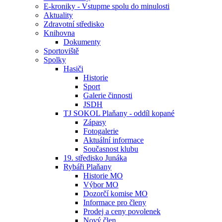
E-kroniky - Vstupme spolu do minulosti
Aktuality
Zdravotní středisko
Knihovna
Dokumenty
Sportoviště
Spolky
Hasiči
Historie
Sport
Galerie činnosti
JSDH
TJ SOKOL Plaňany - oddíl kopané
Zápasy
Fotogalerie
Aktuální informace
Současnost klubu
19. středisko Junáka
Rybáři Plaňany
Historie MO
Výbor MO
Dozorčí komise MO
Informace pro členy
Prodej a ceny povolenek
Nový člen