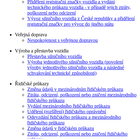
Přidělení registrační značky vozidla a vydání
technického průkazu vozidla - v případě jejich ztráty,
poškození nebo odcizení
Vývoz silničního vozidla z České republiky a přidělení
registrační značky pro vývoz do jiného státu
Veřejná doprava
Nespokojenost s veřejnou dopravou
Výroba a přestavba vozidla
Přestavba silničního vozidla
Výroba jednotlivého silničního vozidla (povolení
výroby jednotlivého silničního vozidla a následné
schvalování technické způsobilosti)
Řidičské průkazy
Změna údajů v mezinárodním řidičském průkazu
Ztráta, odcizení, poškození nebo zničení mezinárodního
řidičského průkazu
Vydání mezinárodního řidičského průkazu
Udělení (rozšíření) řidičského oprávnění
Odevzdání řidičského průkazu a mezinárodního
řidičského průkazu
Změna údajů v řidičském průkazu
Ztráta, odcizení, poškození nebo zničení řidičského