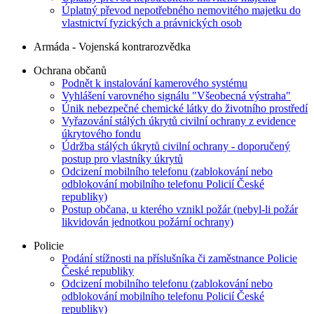
Úplatný převod nepotřebného nemovitého majetku do
vlastnictví fyzických a právnických osob
Armáda - Vojenská kontrarozvědka
Ochrana občanů
Podnět k instalování kamerového systému
Vyhlášení varovného signálu "Všeobecná výstraha"
Únik nebezpečné chemické látky do životního prostředí
Vyřazování stálých úkrytů civilní ochrany z evidence
úkrytového fondu
Údržba stálých úkrytů civilní ochrany - doporučený
postup pro vlastníky úkrytů
Odcizení mobilního telefonu (zablokování nebo
odblokování mobilního telefonu Policií České
republiky)
Postup občana, u kterého vznikl požár (nebyl-li požár
likvidován jednotkou požární ochrany)
Policie
Podání stížnosti na příslušníka či zaměstnance Policie
České republiky
Odcizení mobilního telefonu (zablokování nebo
odblokování mobilního telefonu Policií České
republiky)