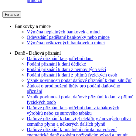
průkazu
Finance
Bankovky a mince
Výměna neplatných bankovek a mincí
Odevzdání padělané bankovky nebo mince
Výměna poškozených bankovek a mincí
Daně - Daňová přiznání
Daňové přiznání ke spotřební dani
Podání přiznání k dani dědické
Podání přiznání k dani z nemovitých věcí
Podání přiznání k dani z příjmů fyzických osob
Vznik povinnosti podat daňové přiznání k dani silniční
Žádost o prodloužení lhůty pro podání daňového
přiznání
Vznik povinnosti podat daňové přiznání k dani z příjmů
fyzických osob
Daňové přiznání ke spotřební dani z tabákových
výrobků nebo ze surového tabáku
Daňové přiznání k dani z(e) elektřiny / pevných paliv /
zemního plynu a některých dalších plynů
Daňové přiznání k uplatnění nároku na vrácení
energetické daně osobám požívajícím výsad a imunit