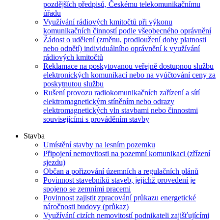
pozdějších předpisů, Českému telekomunikačnímu
úřadu
Využívání rádiových kmitočtů při výkonu
komunikačních činností podle všeobecného oprávnění
Žádost o udělení (změnu, prodloužení doby platnosti
nebo odnětí) individuálního oprávnění k využívání
rádiových kmitočtů
Reklamace na poskytovanou veřejně dostupnou službu
elektronických komunikací nebo na vyúčtování ceny za
poskytnutou službu
Rušení provozu radiokomunikačních zařízení a sítí
elektromagnetickým stíněním nebo odrazy
elektromagnetických vln stavbami nebo činnostmi
souvisejícími s prováděním stavby
Stavba
Umístění stavby na lesním pozemku
Připojení nemovitosti na pozemní komunikaci (zřízení
sjezdu)
Občan a pořizování územních a regulačních plánů
Povinnost stavebníků staveb, jejichž provedení je
spojeno se zemními pracemi
Povinnost zajistit zpracování průkazu energetické
náročnosti budovy (průkaz)
Využívání cizích nemovitostí podnikateli zajišťujícími