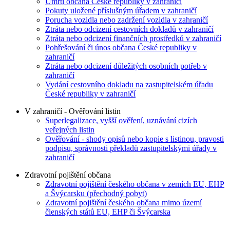
Úmrtí občana České republiky v zahraničí
Pokuty uložené příslušným úřadem v zahraničí
Porucha vozidla nebo zadržení vozidla v zahraničí
Ztráta nebo odcizení cestovních dokladů v zahraničí
Ztráta nebo odcizení finančních prostředků v zahraničí
Pohřešování či únos občana České republiky v
zahraničí
Ztráta nebo odcizení důležitých osobních potřeb v
zahraničí
Vydání cestovního dokladu na zastupitelském úřadu
České republiky v zahraničí
V zahraničí - Ověřování listin
Superlegalizace, vyšší ověření, uznávání cizích
veřejných listin
Ověřování - shody opisů nebo kopie s listinou, pravosti
podpisu, správnosti překladů zastupitelskými úřady v
zahraničí
Zdravotní pojištění občana
Zdravotní pojištění českého občana v zemích EU, EHP
a Švýcarsku (přechodný pobyt)
Zdravotní pojištění českého občana mimo území
členských států EU, EHP či Švýcarska