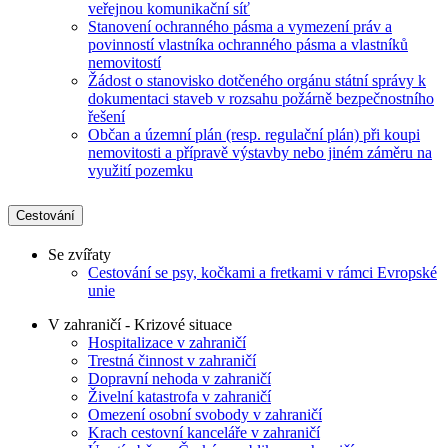
veřejnou komunikační síť
Stanovení ochranného pásma a vymezení práv a
povinností vlastníka ochranného pásma a vlastníků
nemovitostí
Žádost o stanovisko dotčeného orgánu státní správy k
dokumentaci staveb v rozsahu požárně bezpečnostního
řešení
Občan a územní plán (resp. regulační plán) při koupi
nemovitosti a přípravě výstavby nebo jiném záměru na
využití pozemku
Cestování
Se zvířaty
Cestování se psy, kočkami a fretkami v rámci Evropské
unie
V zahraničí - Krizové situace
Hospitalizace v zahraničí
Trestná činnost v zahraničí
Dopravní nehoda v zahraničí
Živelní katastrofa v zahraničí
Omezení osobní svobody v zahraničí
Krach cestovní kanceláře v zahraničí