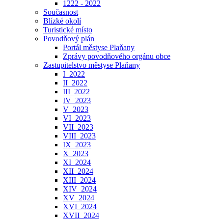
1222 - 2022
Současnost
Blízké okolí
Turistické místo
Povodňový plán
Portál městyse Plaňany
Zprávy povodňového orgánu obce
Zastupitelstvo městyse Plaňany
I_2022
II_2022
III_2022
IV_2023
V_2023
VI_2023
VII_2023
VIII_2023
IX_2023
X_2023
XI_2024
XII_2024
XIII_2024
XIV_2024
XV_2024
XVI_2024
XVII_2024