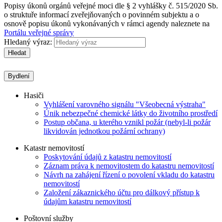
Popisy úkonů orgánů veřejné moci dle § 2 vyhlášky č. 515/2020 Sb.
o struktuře informací zveřejňovaných o povinném subjektu a o
osnově popisu úkonů vykonávaných v rámci agendy naleznete na
Portálu veřejné správy
Hledaný výraz:
Hledat
Bydlení
Hasiči
Vyhlášení varovného signálu "Všeobecná výstraha"
Únik nebezpečné chemické látky do životního prostředí
Postup občana, u kterého vznikl požár (nebyl-li požár
likvidován jednotkou požární ochrany)
Katastr nemovitostí
Poskytování údajů z katastru nemovitostí
Záznam práva k nemovitostem do katastru nemovitostí
Návrh na zahájení řízení o povolení vkladu do katastru
nemovitostí
Založení zákaznického účtu pro dálkový přístup k
údajům katastru nemovitostí
Poštovní služby