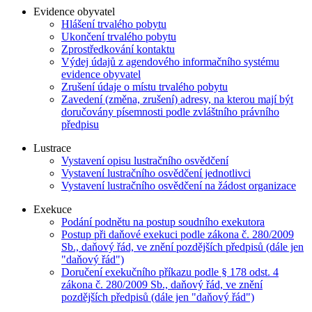
Evidence obyvatel
Hlášení trvalého pobytu
Ukončení trvalého pobytu
Zprostředkování kontaktu
Výdej údajů z agendového informačního systému
evidence obyvatel
Zrušení údaje o místu trvalého pobytu
Zavedení (změna, zrušení) adresy, na kterou mají být
doručovány písemnosti podle zvláštního právního
předpisu
Lustrace
Vystavení opisu lustračního osvědčení
Vystavení lustračního osvědčení jednotlivci
Vystavení lustračního osvědčení na žádost organizace
Exekuce
Podání podnětu na postup soudního exekutora
Postup při daňové exekuci podle zákona č. 280/2009
Sb., daňový řád, ve znění pozdějších předpisů (dále jen
"daňový řád")
Doručení exekučního příkazu podle § 178 odst. 4
zákona č. 280/2009 Sb., daňový řád, ve znění
pozdějších předpisů (dále jen "daňový řád")