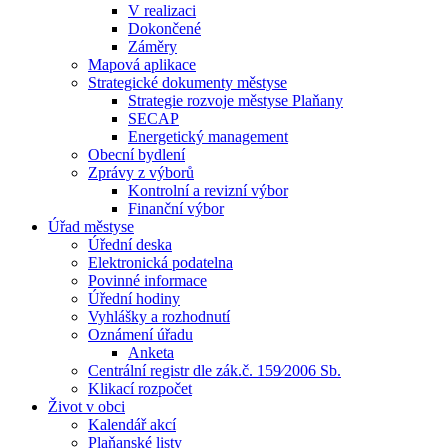
V realizaci
Dokončené
Záměry
Mapová aplikace
Strategické dokumenty městyse
Strategie rozvoje městyse Plaňany
SECAP
Energetický management
Obecní bydlení
Zprávy z výborů
Kontrolní a revizní výbor
Finanční výbor
Úřad městyse
Úřední deska
Elektronická podatelna
Povinné informace
Úřední hodiny
Vyhlášky a rozhodnutí
Oznámení úřadu
Anketa
Centrální registr dle zák.č. 159⁄2006 Sb.
Klikací rozpočet
Život v obci
Kalendář akcí
Plaňanské listy