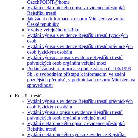
CzechPOINT@home
Vydání elektronického opisu z evidence přestupků
Rejstříku trestů
Jak žádat o informace z resortu Ministerstva vnitra
České republiky
Výpis z veřejného rejstříku
Vydání výpisu z evidence Rejstříku trestů fyzických
osob
Vydání výpisu z evidence Rejstříku trestů právnických
osob fyzickým osobám
Vydání výpisu a opisu z evidence Rejstříku trestů
právnických osob orgánům veřejné moci
Podání žádosti o informace podle zákona č. 106/1999
Sb., o svobodném přístupu k informacím, ve znění
pozdějších předpisů, v podmínkách resortu Ministerstva
spravedlnosti
Rejstřík trestů
Vydání výpisu z evidence Rejstříku trestů právnických
osob fyzickým osobám
Vydání výpisu a opisu z evidence Rejstříku trestů
právnických osob orgánům veřejné moci
Vydání elektronického opisu z evidence přestupků
Rejstříku trestů
Vydání elektronického výpisu z evidence Rejstříku