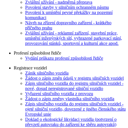
Zvláštní užívání - nadměrná přeprava
Povolení stavby v silničním ochranném pásmu
Povolení k umístění pevné překážky na pozemní
komunikaci
Návrh na zřízení dopravního zařízení - krátkého
příčného prahu
Zvláštní užívání - reklamní zařízení, stavební práce,
umístění inženýrských sítí, vyhrazené parkovací stání,
provozování stánků, sportovní a kulturní akce apod.
Profesní způsobilost řidiče
Vydání průkazu profesní způsobilosti řidiče
Registrace vozidel
Zánik silničního vozidla
Žádost o zápis změn údajů v registru silničních vozidel
Zápis silničního vozidla do registru silničních vozidel -
nové, dosud neregistrované silniční vozidlo
Vyřazení silničního vozidla z provozu
Žádost o zápis změny vlastníka silničního vozidla
Zápis silničního vozidla do registru silničních vozidel -
ojeté silniční vozidlo, dovezené z jiného členského státu
Evropské unie
Doklad o ekologické likvidaci vozidla (potvrzení o
převzetí autovraku do zařízení ke sběru autovraků)