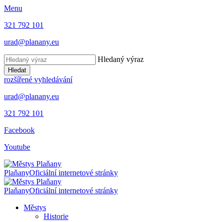
Menu
321 792 101
urad@planany.eu
Hledaný výraz
Hledat
rozšířené vyhledávání
urad@planany.eu
321 792 101
Facebook
Youtube
Plaňany
Oficiální internetové stránky
Plaňany
Oficiální internetové stránky
Městys
Historie