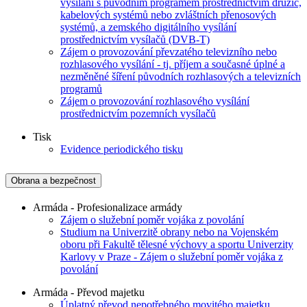
vysílání s původním programem prostřednictvím družic,
kabelových systémů nebo zvláštních přenosových
systémů, a zemského digitálního vysílání
prostřednictvím vysílačů (DVB-T)
Zájem o provozování převzatého televizního nebo
rozhlasového vysílání - tj. příjem a současné úplné a
nezměněné šíření původních rozhlasových a televizních
programů
Zájem o provozování rozhlasového vysílání
prostřednictvím pozemních vysílačů
Tisk
Evidence periodického tisku
Obrana a bezpečnost
Armáda - Profesionalizace armády
Zájem o služební poměr vojáka z povolání
Studium na Univerzitě obrany nebo na Vojenském
oboru při Fakultě tělesné výchovy a sportu Univerzity
Karlovy v Praze - Zájem o služební poměr vojáka z
povolání
Armáda - Převod majetku
Úplatný převod nepotřebného movitého majetku