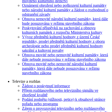
movitého kulturního dědictví
Oznámení ohrožení nebo poškození kulturní památky
nebo národní kulturní památky a žádost o rozhodnutí o
odstranění závady
Obnova nemovité národní kulturní památky, která dále
bude posuzována v režimu stavebního zákona
Poskytování příspěvků na zachování a obnovu
kulturních památek z rozpočtu Ministerstva kultury
Vývoz předmětů kulturní hodnoty z území České
republiky, prodej předmětů kulturní hodnoty z oboru
archeologie nebo prodej předmětů kulturní hodnoty
sakrální a kultovní povahy
Obnova movité nebo nemovité kulturní památky, která
dále nebude posuzována v režimu stavebního zákona
Obnova movité nebo nemovité národní kulturní
památky, která dále nebude posuzována v režimu
stavebního zákona
Televize a rozhlas
Žádost o poskytnutí informace
Příjem rozhlasového nebo televizního signálu ve
zhoršené kvalitě
Podání podnětu (stížnosti, petice) k obsahové stránce
pořadu nebo programu
Zájem o provozování televizního nebo rozhlasového