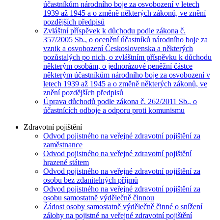
účastníkům národního boje za osvobození v letech
1939 až 1945 a o změně některých zákonů, ve znění
pozdějších předpisů
Zvláštní příspěvek k důchodu podle zákona č.
357/2005 Sb., o ocenění účastníků národního boje za
vznik a osvobození Československa a některých
pozůstalých po nich, o zvláštním příspěvku k důchodu
některým osobám, o jednorázové peněžní částce
některým účastníkům národního boje za osvobození v
letech 1939 až 1945 a o změně některých zákonů, ve
znění pozdějších předpisů
Úprava důchodů podle zákona č. 262/2011 Sb., o
účastnících odboje a odporu proti komunismu
Zdravotní pojištění
Odvod pojistného na veřejné zdravotní pojištění za
zaměstnance
Odvod pojistného na veřejné zdravotní pojištění
hrazené státem
Odvod pojistného na veřejné zdravotní pojištění za
osobu bez zdanitelných příjmů
Odvod pojistného na veřejné zdravotní pojištění za
osobu samostatně výdělečně činnou
Žádost osoby samostatně výdělečně činné o snížení
zálohy na pojistné na veřejné zdravotní pojištění