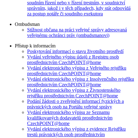
soudním řízení nebo v řízení trestním, v soudnictví
správním, jakož i v těch případech, kdy stát odpovídá
za postup notáře či soudního exekutora
Ombudsman
Stížnost občana na práci veřejné správy adresovaná
veřejnému ochránci práv (ombudsmanovi)
Přístup k informacím
Poskytování informací o stavu životního prostředí
Vydání veřejného výpisu údajů z Registru osob
prostřednictvím CzechPOINT@home
Vydání elektronického výpisu z Veřejného rejstříku
prostřednictvím CzechPOINT@home
Vydání elektronického výpisu z Insolvenčního rejstříku
prostřednictvím CzechPOINT@home
Vydání elektronického výpisu z Živnostenského
rejstříku prostřednictvím CzechPOINT@home
Podání žádosti o zveřejnění informací fyzických a
právnických osob na Portálu veřejné správy
Vydání elektronického výpisu ze Seznamu
kvalifikovaných dodavatelů prostřednictvím
CzechPOINT@home
Vydání elektronického výpisu z evidence Rejstříku
trestů právnických osob prostřednictvím