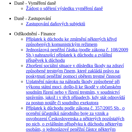
Daně - Vyměření daně
Žádost o sdělení výsledku vyměření daně
Daně - Zastupování
Zastupování daňových subjektů
Odškodnění - Finance
Příplatek k důchodu ke zmírnění některých křivd
způsobených komunistickým režimem
Jednorázová peněžní částka (podle zákona č. 108/2009
Sb.) nahrazující příplatek k důchodu a zvláštní
příspěvek k důchodu
Zhoršení sociální situace v důsledku škody na zdraví
způsobené trestným činem, které zakládá právo na
poskytnutí peněžité pomoci obětem trestné činnosti
Uplatnění nároku na náhradu škody způsobené při
výkonu státní moci, došlo-li ke škodě v občanském
soudním řízení nebo v řízení trestním, v soudnictví
správním, jakož i v těch případech, kdy stát odpovídá
za postup notáře či soudního exekutora
Příplatek k důchodu podle zákona č. 357/2005 Sb., o
ocenění účastníků národního boje za vznik a
osvobození Československa a některých pozůstalých
po nich, o zvláštním příspěvku k důchodu některým
osobám, o jednorázové peněžní částce některým