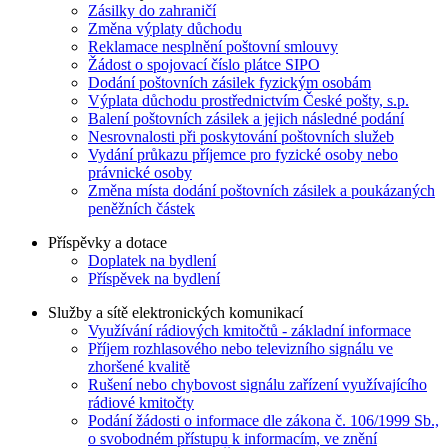
Zásilky do zahraničí
Změna výplaty důchodu
Reklamace nesplnění poštovní smlouvy
Žádost o spojovací číslo plátce SIPO
Dodání poštovních zásilek fyzickým osobám
Výplata důchodu prostřednictvím České pošty, s.p.
Balení poštovních zásilek a jejich následné podání
Nesrovnalosti při poskytování poštovních služeb
Vydání průkazu příjemce pro fyzické osoby nebo
právnické osoby
Změna místa dodání poštovních zásilek a poukázaných
peněžních částek
Příspěvky a dotace
Doplatek na bydlení
Příspěvek na bydlení
Služby a sítě elektronických komunikací
Využívání rádiových kmitočtů - základní informace
Příjem rozhlasového nebo televizního signálu ve
zhoršené kvalitě
Rušení nebo chybovost signálu zařízení využívajícího
rádiové kmitočty
Podání žádosti o informace dle zákona č. 106/1999 Sb.,
o svobodném přístupu k informacím, ve znění