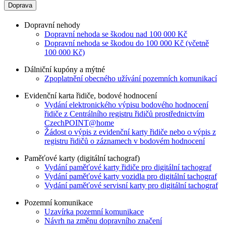
Doprava
Dopravní nehody
Dopravní nehoda se škodou nad 100 000 Kč
Dopravní nehoda se škodou do 100 000 Kč (včetně
100 000 Kč)
Dálniční kupóny a mýtné
Zpoplatnění obecného užívání pozemních komunikací
Evidenční karta řidiče, bodové hodnocení
Vydání elektronického výpisu bodového hodnocení
řidiče z Centrálního registru řidičů prostřednictvím
CzechPOINT@home
Žádost o výpis z evidenční karty řidiče nebo o výpis z
registru řidičů o záznamech v bodovém hodnocení
Paměťové karty (digitální tachograf)
Vydání paměťové karty řidiče pro digitální tachograf
Vydání paměťové karty vozidla pro digitální tachograf
Vydání paměťové servisní karty pro digitální tachograf
Pozemní komunikace
Uzavírka pozemní komunikace
Návrh na změnu dopravního značení