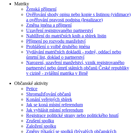
Matriky
Ženská příjmení
Ověřování shody opisu nebo kopie s listinou (vidimace)
a ověřování pravosti podpisu (legalizace)
Změna jména a příjmení
Uzavření registrovaného partnerství
Nahlížení do matričních knih a sbírek listin
Příjmení po rozvodu manželství
Prohlášení o volbě druhého jména
Vydávání matričních dokladů - rodný, oddací nebo
úmrtní list, doklad o partnerství
Narození, uzavření manželství, vznik registrovaného
partnerství nebo úmrtí státních občanů České republiky
v cizině - zvláštní matrika v Brně
Občanské aktivity
Petice
Shromažďování občanů
Konání veřejných sbírek
Jak se koná místní referendum
Jak vyhlásit místní referendum
Registrace politické strany nebo politického hnutí
Zrušení spolku
Založení spolku
Změny týkající se spolků (bývalých občanských