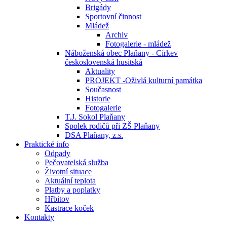
Brigády
Sportovní činnost
Mládež
Archiv
Fotogalerie - mládež
Náboženská obec Plaňany - Církev
československá husitská
Aktuality
PROJEKT -Oživlá kulturní památka
Současnost
Historie
Fotogalerie
T.J. Sokol Plaňany
Spolek rodičů při ZŠ Plaňany
DSA Plaňany, z.s.
Praktické info
Odpady
Pečovatelská služba
Životní situace
Aktuální teplota
Platby a poplatky
Hřbitov
Kastrace koček
Kontakty