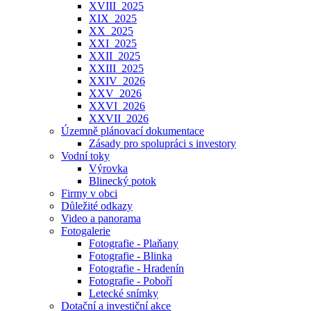
XVIII_2025
XIX_2025
XX_2025
XXI_2025
XXII_2025
XXIII_2025
XXIV_2026
XXV_2026
XXVI_2026
XXVII_2026
Územně plánovací dokumentace
Zásady pro spolupráci s investory
Vodní toky
Výrovka
Blinecký potok
Firmy v obci
Důležité odkazy
Video a panorama
Fotogalerie
Fotografie - Plaňany
Fotografie - Blinka
Fotografie - Hradenín
Fotografie - Poboří
Letecké snímky
Dotační a investiční akce