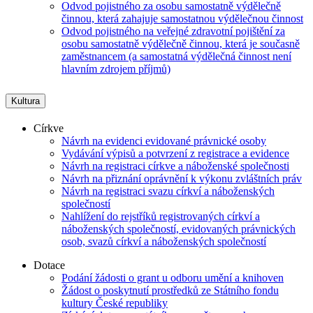
Odvod pojistného za osobu samostatně výdělečně
činnou, která zahajuje samostatnou výdělečnou činnost
Odvod pojistného na veřejné zdravotní pojištění za
osobu samostatně výdělečně činnou, která je současně
zaměstnancem (a samostatná výdělečná činnost není
hlavním zdrojem příjmů)
Kultura
Církve
Návrh na evidenci evidované právnické osoby
Vydávání výpisů a potvrzení z registrace a evidence
Návrh na registraci církve a náboženské společnosti
Návrh na přiznání oprávnění k výkonu zvláštních práv
Návrh na registraci svazu církví a náboženských
společností
Nahlížení do rejstříků registrovaných církví a
náboženských společností, evidovaných právnických
osob, svazů církví a náboženských společností
Dotace
Podání žádosti o grant u odboru umění a knihoven
Žádost o poskytnutí prostředků ze Státního fondu
kultury České republiky