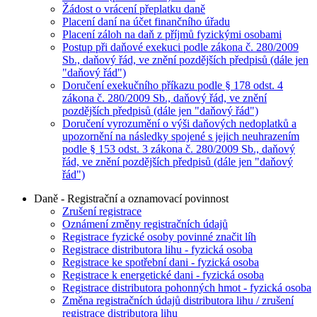
Žádost o vrácení přeplatku daně
Placení daní na účet finančního úřadu
Placení záloh na daň z příjmů fyzickými osobami
Postup při daňové exekuci podle zákona č. 280/2009
Sb., daňový řád, ve znění pozdějších předpisů (dále jen
"daňový řád")
Doručení exekučního příkazu podle § 178 odst. 4
zákona č. 280/2009 Sb., daňový řád, ve znění
pozdějších předpisů (dále jen "daňový řád")
Doručení vyrozumění o výši daňových nedoplatků a
upozornění na následky spojené s jejich neuhrazením
podle § 153 odst. 3 zákona č. 280/2009 Sb., daňový
řád, ve znění pozdějších předpisů (dále jen "daňový
řád")
Daně - Registrační a oznamovací povinnost
Zrušení registrace
Oznámení změny registračních údajů
Registrace fyzické osoby povinné značit líh
Registrace distributora lihu - fyzická osoba
Registrace ke spotřební dani - fyzická osoba
Registrace k energetické dani - fyzická osoba
Registrace distributora pohonných hmot - fyzická osoba
Změna registračních údajů distributora lihu / zrušení
registrace distributora lihu