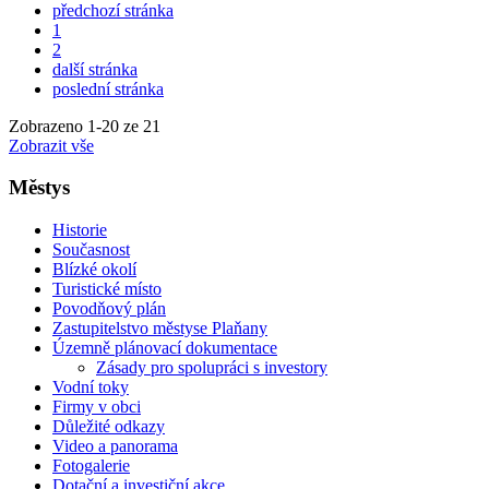
předchozí stránka
1
2
další stránka
poslední stránka
Zobrazeno
1
-
20
ze 21
Zobrazit vše
Městys
Historie
Současnost
Blízké okolí
Turistické místo
Povodňový plán
Zastupitelstvo městyse Plaňany
Územně plánovací dokumentace
Zásady pro spolupráci s investory
Vodní toky
Firmy v obci
Důležité odkazy
Video a panorama
Fotogalerie
Dotační a investiční akce