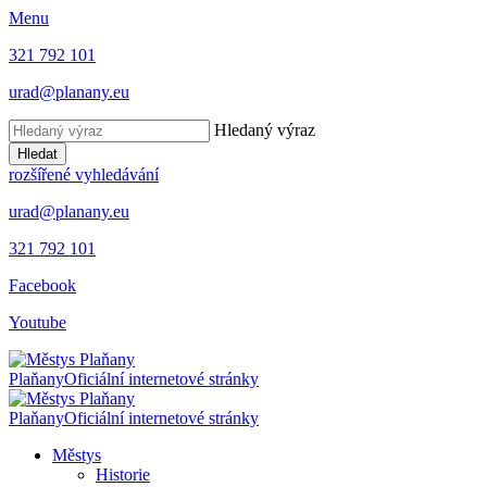
Menu
321 792 101
urad@planany.eu
Hledaný výraz
Hledat
rozšířené vyhledávání
urad@planany.eu
321 792 101
Facebook
Youtube
Plaňany
Oficiální internetové stránky
Plaňany
Oficiální internetové stránky
Městys
Historie