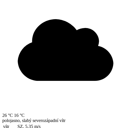
26 °C
16 °C
polojasno, slabý severozápadní vítr
vítr
SZ, 5.35
m/s