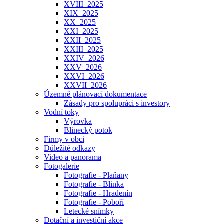
XVIII_2025
XIX_2025
XX_2025
XXI_2025
XXII_2025
XXIII_2025
XXIV_2026
XXV_2026
XXVI_2026
XXVII_2026
Územně plánovací dokumentace
Zásady pro spolupráci s investory
Vodní toky
Výrovka
Blinecký potok
Firmy v obci
Důležité odkazy
Video a panorama
Fotogalerie
Fotografie - Plaňany
Fotografie - Blinka
Fotografie - Hradenín
Fotografie - Poboří
Letecké snímky
Dotační a investiční akce