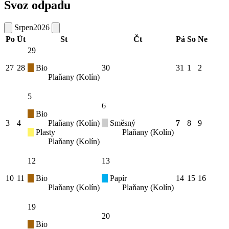
Svoz odpadu
Srpen
2026
Po
Út
St
Čt
Pá
So
Ne
29
27
28
Bio
30
31
1
2
Plaňany (Kolín)
5
6
Bio
3
4
Plaňany (Kolín)
Směsný
7
8
9
Plasty
Plaňany (Kolín)
Plaňany (Kolín)
12
13
10
11
Bio
Papír
14
15
16
Plaňany (Kolín)
Plaňany (Kolín)
19
20
Bio