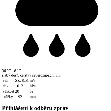
36 °C
18 °C
slabý déšť, čerstvý severozápadní vítr
vítr
SZ, 8.51
m/s
tlak
1012
hPa
vlhkost
20
%
srážky
1.92
mm
Přihlášení k odběru zpráv