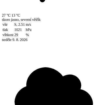
27 °C
13 °C
skoro jasno, severní větřík
vítr
S, 2.51
m/s
tlak
1021
hPa
vlhkost
29
%
neděle 9. 8. 2026