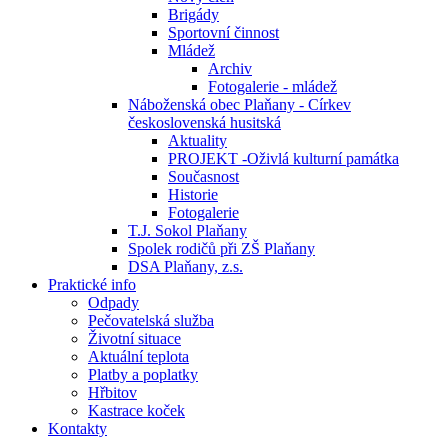
Brigády
Sportovní činnost
Mládež
Archiv
Fotogalerie - mládež
Náboženská obec Plaňany - Církev
československá husitská
Aktuality
PROJEKT -Oživlá kulturní památka
Současnost
Historie
Fotogalerie
T.J. Sokol Plaňany
Spolek rodičů při ZŠ Plaňany
DSA Plaňany, z.s.
Praktické info
Odpady
Pečovatelská služba
Životní situace
Aktuální teplota
Platby a poplatky
Hřbitov
Kastrace koček
Kontakty