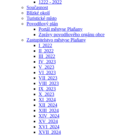
1222 - 2022
Současnost
Blízké okolí
Turistické místo
Povodňový plán
Portál městyse Plaňany
Zprávy povodňového orgánu obce
Zastupitelstvo městyse Plaňany
I_2022
II_2022
III_2022
IV_2023
V_2023
VI_2023
VII_2023
VIII_2023
IX_2023
X_2023
XI_2024
XII_2024
XIII_2024
XIV_2024
XV_2024
XVI_2024
XVII_2024