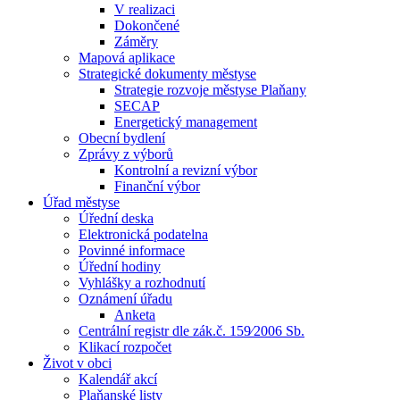
V realizaci
Dokončené
Záměry
Mapová aplikace
Strategické dokumenty městyse
Strategie rozvoje městyse Plaňany
SECAP
Energetický management
Obecní bydlení
Zprávy z výborů
Kontrolní a revizní výbor
Finanční výbor
Úřad městyse
Úřední deska
Elektronická podatelna
Povinné informace
Úřední hodiny
Vyhlášky a rozhodnutí
Oznámení úřadu
Anketa
Centrální registr dle zák.č. 159⁄2006 Sb.
Klikací rozpočet
Život v obci
Kalendář akcí
Plaňanské listy