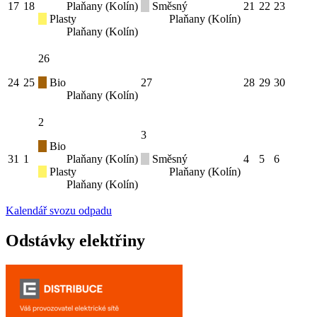
17
18
Plaňany (Kolín)
Směsný
21
22
23
Plasty
Plaňany (Kolín)
Plaňany (Kolín)
26
24
25
Bio
27
28
29
30
Plaňany (Kolín)
2
3
Bio
31
1
Plaňany (Kolín)
Směsný
4
5
6
Plasty
Plaňany (Kolín)
Plaňany (Kolín)
Kalendář svozu odpadu
Odstávky elektřiny