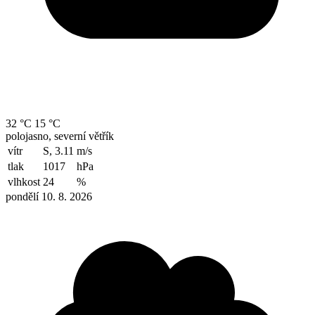
32 °C
15 °C
polojasno, severní větřík
vítr
S, 3.11
m/s
tlak
1017
hPa
vlhkost
24
%
pondělí 10. 8. 2026