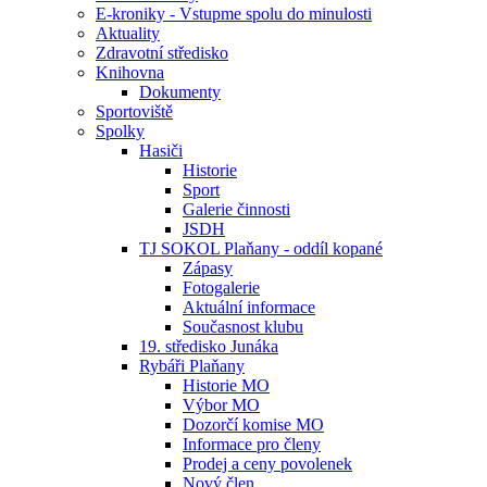
E-kroniky - Vstupme spolu do minulosti
Aktuality
Zdravotní středisko
Knihovna
Dokumenty
Sportoviště
Spolky
Hasiči
Historie
Sport
Galerie činnosti
JSDH
TJ SOKOL Plaňany - oddíl kopané
Zápasy
Fotogalerie
Aktuální informace
Současnost klubu
19. středisko Junáka
Rybáři Plaňany
Historie MO
Výbor MO
Dozorčí komise MO
Informace pro členy
Prodej a ceny povolenek
Nový člen